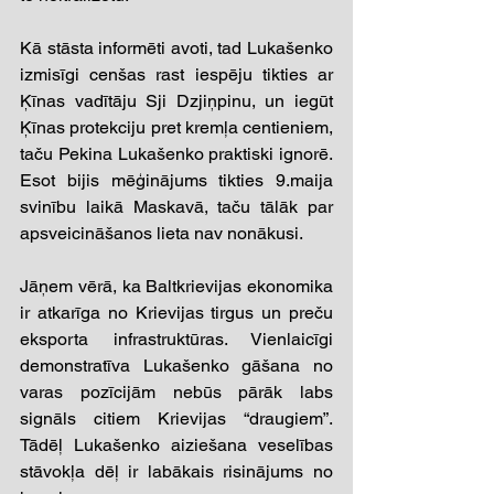
Kā stāsta informēti avoti, tad Lukašenko 
izmisīgi cenšas rast iespēju tikties ar 
Ķīnas vadītāju Sji Dzjiņpinu, un iegūt 
Ķīnas protekciju pret kremļa centieniem, 
taču Pekina Lukašenko praktiski ignorē. 
Esot bijis mēģinājums tikties 9.maija 
svinību laikā Maskavā, taču tālāk par 
apsveicināšanos lieta nav nonākusi.
Jāņem vērā, ka Baltkrievijas ekonomika 
ir atkarīga no Krievijas tirgus un preču 
eksporta infrastruktūras. Vienlaicīgi 
demonstratīva Lukašenko gāšana no 
varas pozīcijām nebūs pārāk labs 
signāls citiem Krievijas “draugiem”. 
Tādēļ Lukašenko aiziešana veselības 
stāvokļa dēļ ir labākais risinājums no 