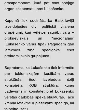
amatpersonām, kurš pat esot spējīgs 
organizēt atentātu pret Lukašenko.
Kopumā tiek secināts, ka Baltkrievijā 
izveidojušies divi politiskā virziena 
grupējumi, kuri vēlētos sagrābt varu – 
prokrieviskais un “nacionālais” 
(Lukašenko varas tipa). Pagaidām gan 
ietekmes ziņā spēcīgāks esot 
prokremliskais grupējums.
Saprotams, ka Lukašenko tiek informēts 
par tektoniskajām kustībām varas 
struktūrās. Esot izveiedota dziļi 
konspirēta KGB struktūra, kuras 
uzdevums ir konstatēt pret Lukašenko 
vērstās darbības spēka struktūrās. Taču 
kremļa ietekme ir pietiekami spēcīga, lai 
to neitralizētu.