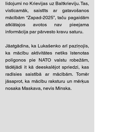
lidojumi no Krievijas uz Baltkrieviju. Tas, 
visticamāk, saistīts ar gatavošanos 
mācībām “Zapad-2025”, taču pagaidām 
atklātajos avotos nav pieejama 
informācija par pārvesto kravu saturu.
Jāatgādina, ka Lukašenko arī paziņojis, 
ka mācību aktivitātes netiks īstenotas 
poligonos pie NATO valstu robežām, 
tādējādi it kā deeskalējot spriedzi, kas 
radīsies saistībā ar mācībām. Tomēr 
jāsaprot, ka mācību raksturu un mērķus 
nosaka Maskava, nevis Minska.