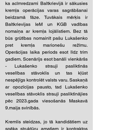
ka acīmredzami Baltkrievijā ir sākusies 
kremļa operācijas varas sagrābšanai 
beidzamā fāze. Tuvākais mērķis ir 
Baltkrievijas IeM un KGB vadības 
nomaiņa ar kremļa lojālistiem. Bez tā 
būs grūtības nomainīt pašu Lukašenko 
pret kremļa marionešu režīmu. 
Operācijas laika periods esot līdz trim 
gadiem. Scenārijs esot banāli vienkāršs 
- Lukašenko strauji pasliktinās 
veselības stāvoklis un tas kļūst 
nespējīgs kontrolēt valsts varu. Saskaņā 
ar opozīcijas pausto, tad Lukašenko 
veselības stāvoklis strauji pasliktinājies 
pēc 2023.gada viesošanās Maskavā 
9.maija svinībās.
Kremlis steidzas, jo tā kandidātiem uz 
spēka struktūru amatiem ir kontraktos 