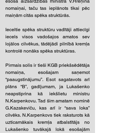
esošā aizsardzības ministra V.Hreņina 
nomaiņai, taču tas ieplānots tikai pēc 
maiņām citās spēka struktūrās.
Ieceltie spēka struktūru vadītāji attiecīgi 
iecels visos vadošajos amatos sev 
lojālos cilvēkus, tādējādi pilnībā kremļa 
kontrolē nonāks spēka struktūras.
Pirmais solis ir tieši KGB priekšsēdētāja 
nomaiņa, esošajam saņemot 
“paaugstinājumu”. Esot sagatavots arī 
plāns “B”, gadījumam, ja Lukašenko 
neapstiprina kā iekšlietu ministru 
N.Karpenkovu. Tad šim amatam nominē 
G.Kazakeviču, kas arī ir “sava loka” 
cilvēks. N.Karpenkovs tiek raksturots kā 
uzticamākais kremļa atbalstītājs no 
Lukašenko tuvākajā lokā esošajām 