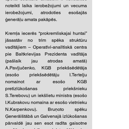
noteikti laika ierobežojumi un vecuma 
ierobežojumi, atrodoties esošajās 
ģenerāļu amata pakāpēs.
Kremļa iecerēs “prokremliskajai huntai” 
jāsastāv no trim spēka struktūru 
vadītājiem – Operatīvi-analītiskā centra 
pie Baltkrievijas Prezidenta vadītāja 
(pašlaik jau atrodas amatā) 
A.Pavļjučenko, KGB priekšsēdētāja 
(esošo priekšsēdētāju I.Terteļju 
nomainot ar esošo KGB 
pretizlūkošanas priekšnieku 
S.Terebovu) un iekšlietu ministra (esošo 
I.Kubrakovu nomaina ar esošo vietnieku 
N.Karpenkovu). Bruņoto spēku 
Ģenerālštābā un Galvenajā izlūkošanas 
pārvaldē jau sen esot radīta gaisotne 