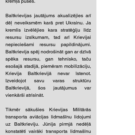
kremļa puses.
Baltkrievijas jautājums akualizējies arī 
dēļ neveiksmēm karā pret Ukrainu. Ja 
kremlis izvēlējies kara stratēģiju līdz 
resursu izsīkumam, tad arī Krievijai 
nepieciešami resursu papildinājumi. 
Baltkrievija spēj nodrošināt gan ar dzīvā 
spēka resursu, gan tehnisko, taču 
esošajā stadijā, piemēram mobilizāciju, 
Krievija Baltkrievijā nevar īstenot. 
Izveidojot savu varas struktūru 
Baltkrievijā, šos jautājumus var 
vienkārši atrisināt.
Tikmēr sākušies Krievijas Militārās 
transporta aviācijas lidmašīnu lidojumi 
uz Baltkrieviju. Jūnija pirmjā nedēļā 
konstatēti vairāki transporta lidmašīnu 