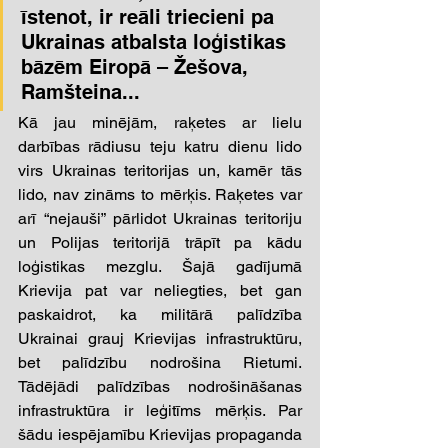
īstenot, ir reāli triecieni pa 
Ukrainas atbalsta loģistikas 
bāzēm Eiropā – Žešova, 
Ramšteina... 
Kā jau minējām, raķetes ar lielu 
darbības rādiusu teju katru dienu lido 
virs Ukrainas teritorijas un, kamēr tās 
lido, nav zināms to mērķis. Raķetes var 
arī “nejauši” pārlidot Ukrainas teritoriju 
un Polijas teritorijā trāpīt pa kādu 
loģistikas mezglu. Šajā gadījumā 
Krievija pat var neliegties, bet gan 
paskaidrot, ka militārā palīdzība 
Ukrainai grauj Krievijas infrastruktūru, 
bet palīdzību nodrošina Rietumi. 
Tādējādi palīdzības nodrošināšanas 
infrastruktūra ir leģitīms mērķis. Par 
šādu iespējamību Krievijas propaganda 