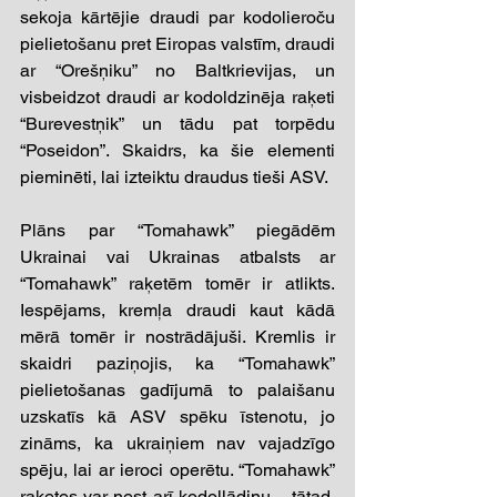
sekoja kārtējie draudi par kodolieroču 
pielietošanu pret Eiropas valstīm, draudi 
ar “Orešņiku” no Baltkrievijas, un 
visbeidzot draudi ar kodoldzinēja raķeti 
“Burevestņik” un tādu pat torpēdu 
“Poseidon”. Skaidrs, ka šie elementi 
pieminēti, lai izteiktu draudus tieši ASV. 
Plāns par “Tomahawk” piegādēm 
Ukrainai vai Ukrainas atbalsts ar 
“Tomahawk” raķetēm tomēr ir atlikts. 
Iespējams, kremļa draudi kaut kādā 
mērā tomēr ir nostrādājuši. Kremlis ir 
skaidri paziņojis, ka “Tomahawk” 
pielietošanas gadījumā to palaišanu 
uzskatīs kā ASV spēku īstenotu, jo 
zināms, ka ukraiņiem nav vajadzīgo 
spēju, lai ar ieroci operētu. “Tomahawk” 
raķetes var nest arī kodollādiņu – tātad, 