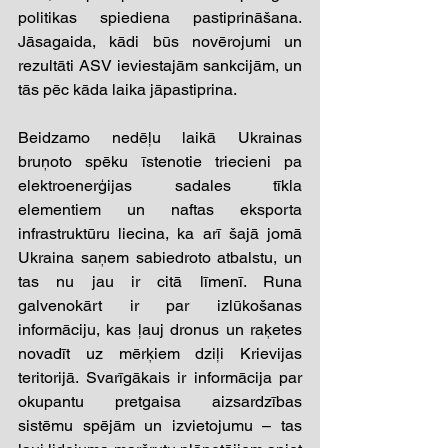
politikas spiediena pastiprināšana. 
Jāsagaida, kādi būs novērojumi un 
rezultāti ASV ieviestajām sankcijām, un 
tās pēc kāda laika jāpastiprina.
Beidzamo nedēļu laikā Ukrainas 
bruņoto spēku īstenotie triecieni pa 
elektroenerģijas sadales tīkla 
elementiem un naftas eksporta 
infrastruktūru liecina, ka arī šajā jomā 
Ukraina saņem sabiedroto atbalstu, un 
tas nu jau ir citā līmenī. Runa 
galvenokārt ir par izlūkošanas 
informāciju, kas ļauj dronus un raķetes 
novadīt uz mērķiem dziļi Krievijas 
teritorijā. Svarīgākais ir informācija par 
okupantu pretgaisa aizsardzības 
sistēmu spējām un izvietojumu – tas 