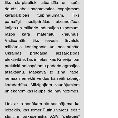
tiks starptautiski atbalstīta un spēs 
daudz labāk sagatavoties iespējamam 
karadarbības turpinājumam. Tiks 
pamatīgi nostiprinātas aizsardzības 
līnijas un militārie industrijas uzņēmumi 
ražos kara materiālu krājumus. 
Visticamāk, tiks ievests ārvalstu 
militārais kontingents un nostiprināta 
Ukrainas pretgaisa aizsardzības 
efektivitāte. Tas ir lietas, kas Krievijai par 
praktiski neiespējamu padarīs agresijas 
atsākšanu. Maskavā to zina, tādēļ 
nemaz nemeklē veidus kā reāli izbeigt 
karadarbību. Milzīgajiem zaudējumiem 
un ekonomikas lejupslīdei nav nozīmes. 
Līdz ar to nonākam pie secinājuma, ka 
līdzeklis, kas tomēr Putinu varētu iedzīt 
stūrī, ir pakāpeniska ASV “pātagas” 