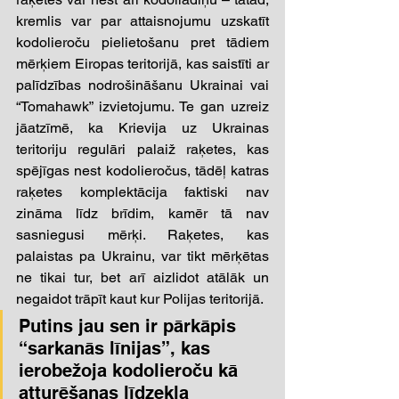
kremlis var par attaisnojumu uzskatīt 
kodolieroču pielietošanu pret tādiem 
mērķiem Eiropas teritorijā, kas saistīti ar 
palīdzības nodrošināšanu Ukrainai vai 
“Tomahawk” izvietojumu. Te gan uzreiz 
jāatzīmē, ka Krievija uz Ukrainas 
teritoriju regulāri palaiž raķetes, kas 
spējīgas nest kodolieročus, tādēļ katras 
raķetes komplektācija faktiski nav 
zināma līdz brīdim, kamēr tā nav 
sasniegusi mērķi. Raķetes, kas 
palaistas pa Ukrainu, var tikt mērķētas 
ne tikai tur, bet arī aizlidot atālāk un 
negaidot trāpīt kaut kur Polijas teritorijā.    
Putins jau sen ir pārkāpis 
“sarkanās līnijas”, kas 
ierobežoja kodolieroču kā 
atturēšanas līdzekļa 