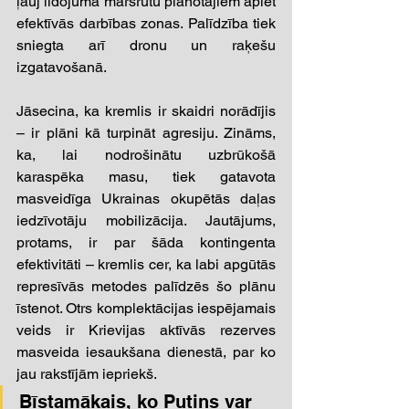
ļauj lidojuma maršrutu plānotājiem apiet 
efektīvās darbības zonas. Palīdzība tiek 
sniegta arī dronu un raķešu 
izgatavošanā. 
Jāsecina, ka kremlis ir skaidri norādījis 
– ir plāni kā turpināt agresiju. Zināms, 
ka, lai nodrošinātu uzbrūkošā 
karaspēka masu, tiek gatavota 
masveidīga Ukrainas okupētās daļas 
iedzīvotāju mobilizācija. Jautājums, 
protams, ir par šāda kontingenta 
efektivitāti – kremlis cer, ka labi apgūtās 
represīvās metodes palīdzēs šo plānu 
īstenot. Otrs komplektācijas iespējamais 
veids ir Krievijas aktīvās rezerves 
masveida iesaukšana dienestā, par ko 
jau rakstījām iepriekš. 
Bīstamākais, ko Putins var 