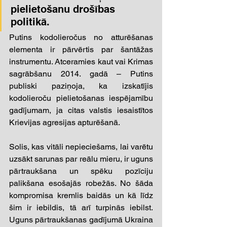
pielietošanu drošības 
politikā. 
Putins kodolieročus no atturēšanas 
elementa ir pārvērtis par šantāžas 
instrumentu. Atceramies kaut vai Krimas 
sagrābšanu 2014. gadā – Putins 
publiski paziņoja, ka izskatījis 
kodolieroču pielietošanas iespējamību 
gadījumam, ja citas valstis iesaistītos 
Krievijas agresijas apturēšanā. 
Solis, kas vitāli nepieciešams, lai varētu 
uzsākt sarunas par reālu mieru, ir uguns 
pārtraukšana un spēku pozīciju 
palikšana esošajās robežās. No šāda 
kompromisa kremlis baidās un kā līdz 
šim ir iebildis, tā arī turpinās iebilst. 
Uguns pārtraukšanas gadījumā Ukraina 