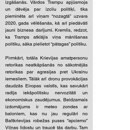
izgāšanās. Vārdos Trampu apjūsmoja 
un dēvēja par izcilu politiķi, tika 
pieminēta arī viņam “nozagtā” uzvara 
2020. gada vēlēšanās, kā arī piedāvāti 
jauni biznesa darījumi. Kremlis, redzot, 
ka Tramps atklājis viņa mānīšanas 
politiku, sāka pielietot “pātagas” politiku. 
Pirmkārt, totāla Krievijas amatpersonu 
retorikas neatkāpšanās no sākotnējās 
retorikas par agresijas pret Ukrainu 
iemesliem. Tālāk arī dronu provokācijas 
daudzās Eiropas valstīs, kas savukārt 
radīja iekšpolitisku nervozitāti un 
ekonomiskus zaudējumus. Beidzamais 
izdomājums ir meteo zondes ar 
baloniem, kas nu jau regulāri no 
Baltkrievijas robežas puses “apciemo” 
Viļņas lidostu un traucē tās darbu. Tam 