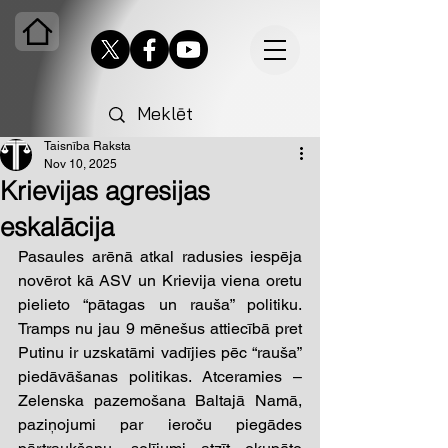
Taisnība Raksta
Nov 10, 2025
Krievijas agresijas
eskalācija
Pasaules arēnā atkal radusies iespēja 
novērot kā ASV un Krievija viena oretu 
pielieto “pātagas un rauša” politiku. 
Tramps nu jau 9 mēnešus attiecībā pret 
Putinu ir uzskatāmi vadījies pēc “rauša” 
piedāvāšanas politikas. Atceramies – 
Zelenska pazemošana Baltajā Namā, 
paziņojumi par ieroču piegādes 