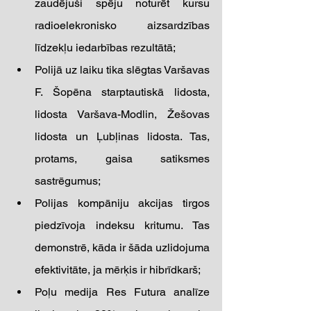
zaudējuši spēju noturēt kursu 
radioelekronisko aizsardzības 
līdzekļu iedarbības rezultātā; 
Polijā uz laiku tika slēgtas Varšavas 
F. Šopēna starptautiskā lidosta, 
lidosta Varšava-Modlin, Žešovas 
lidosta un Ļubļinas lidosta. Tas, 
protams, gaisa satiksmes 
sastrēgumus; 
Polijas kompāniju akcijas tirgos 
piedzīvoja indeksu kritumu. Tas 
demonstrē, kāda ir šāda uzlidojuma 
efektivitāte, ja mērķis ir hibrīdkarš; 
Poļu medija Res Futura analīze 