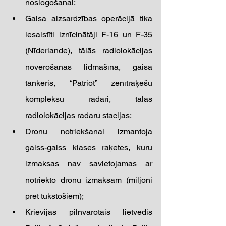
noslogošanai; 
Gaisa aizsardzības operācijā tika 
iesaistīti iznīcinātāji F-16 un F-35 
(Nīderlande), tālās radiolokācijas 
novērošanas lidmašīna, gaisa 
tankeris, “Patriot” zenītraķešu 
kompleksu radari, tālās 
radiolokācijas radaru stacijas; 
Dronu notriekšanai izmantoja 
gaiss-gaiss klases raķetes, kuru 
izmaksas nav savietojamas ar 
notriekto dronu izmaksām (miljoni 
pret tūkstošiem); 
Krievijas pilnvarotais lietvedis 