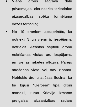
Viens drons sagrāva daļu 
privātmājas, cits nokrita teritoriālās 
aizsardzības spēku formējuma 
bāzes teritorijā;  
No 19 droniem apstiprināts, ka 
notriekti 3 un viens ir, iespējams, 
notriekts. Atrastas septiņu dronu 
nokrišanas vietas un, iespējams, 
arī vienas raķetes atlūzas. Pārējo 
atrašanās vieta vēl nav zināma. 
Notriekto dronu atlūzas liecina, ka 
tie bijuši “Gerbera” tipa droni 
mānekļi, kurus Krievija izmanto 
pretgaisa aizsardzības radaru 