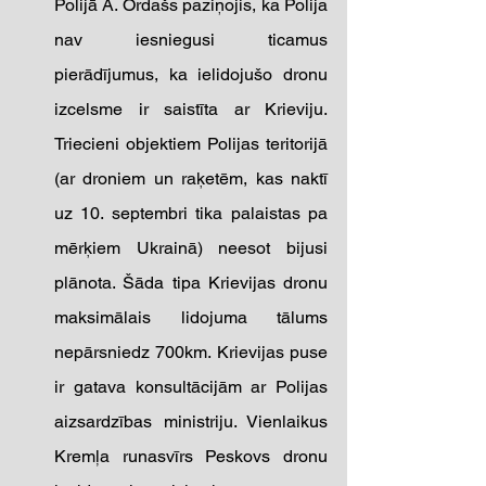
Polijā A. Ordašs paziņojis, ka Polija 
nav iesniegusi ticamus 
pierādījumus, ka ielidojušo dronu 
izcelsme ir saistīta ar Krieviju. 
Triecieni objektiem Polijas teritorijā 
(ar droniem un raķetēm, kas naktī 
uz 10. septembri tika palaistas pa 
mērķiem Ukrainā) neesot bijusi 
plānota. Šāda tipa Krievijas dronu 
maksimālais lidojuma tālums 
nepārsniedz 700km. Krievijas puse 
ir gatava konsultācijām ar Polijas 
aizsardzības ministriju. Vienlaikus 
Kremļa runasvīrs Peskovs dronu 