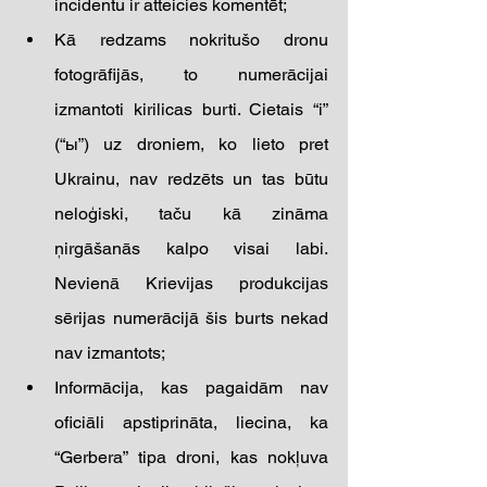
incidentu ir atteicies komentēt; 
Kā redzams nokritušo dronu 
fotogrāfijās, to numerācijai 
izmantoti kirilicas burti. Cietais “i” 
(“ы”) uz droniem, ko lieto pret 
Ukrainu, nav redzēts un tas būtu 
neloģiski, taču kā zināma 
ņirgāšanās kalpo visai labi. 
Nevienā Krievijas produkcijas 
sērijas numerācijā šis burts nekad 
nav izmantots; 
Informācija, kas pagaidām nav 
oficiāli apstiprināta, liecina, ka 
“Gerbera” tipa droni, kas nokļuva 