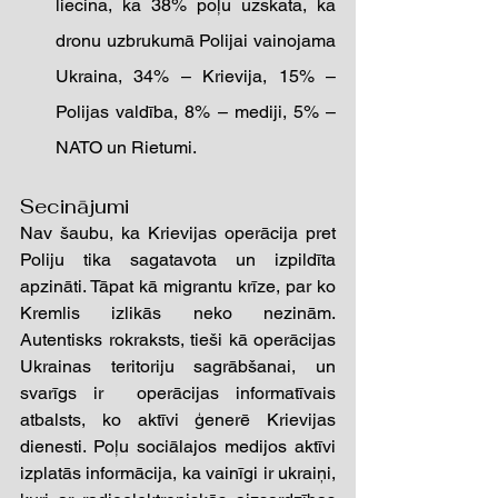
liecina, ka 38% poļu uzskata, ka 
dronu uzbrukumā Polijai vainojama 
Ukraina, 34% – Krievija, 15% – 
Polijas valdība, 8% – mediji, 5% –
NATO un Rietumi. 
Secinājumi
Nav šaubu, ka Krievijas operācija pret 
Poliju tika sagatavota un izpildīta 
apzināti. Tāpat kā migrantu krīze, par ko 
Kremlis izlikās neko nezinām. 
Autentisks rokraksts, tieši kā operācijas 
Ukrainas teritoriju sagrābšanai, un 
svarīgs ir  operācijas informatīvais 
atbalsts, ko aktīvi ģenerē Krievijas 
dienesti. Poļu sociālajos medijos aktīvi 
izplatās informācija, ka vainīgi ir ukraiņi, 