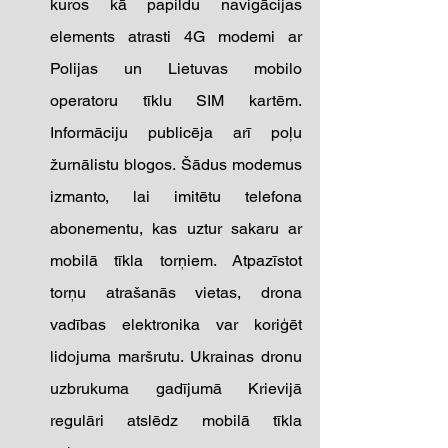
kuros kā papildu navigācijas 
elements atrasti 4G modemi ar 
Polijas un Lietuvas mobilo 
operatoru tīklu SIM kartēm. 
Informāciju publicēja arī poļu 
žurnālistu blogos. Šādus modemus 
izmanto, lai imitētu telefona 
abonementu, kas uztur sakaru ar 
mobilā tīkla torņiem. Atpazīstot 
torņu atrašanās vietas, drona 
vadības elektronika var koriģēt 
lidojuma maršrutu. Ukrainas dronu 
uzbrukuma gadījumā Krievijā 
regulāri atslēdz mobilā tīkla 