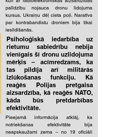
kuri ar radioelektroniskās aizsardzības 
palīdzību nojauca dronu lidojuma 
kursus. Ukraiņu dēļ cieta poļi. Naratīvs 
par kontrabandistu droniem bija tikai 
iesildīšanās. 
Psiholoģiskā iedarbība uz 
rietumu sabiedrību nebija 
vienīgais šī dronu uzlidojuma 
mērķis – acīmredzams, ka 
tas pildīja arī militārās 
izlūkošanas funkciju. Kā 
reaģēs Polijas pretgaisa 
aizsardzība, kā reaģēs NATO, 
kāda būs pretdarbības 
efektivitāte. 
Pieejamā informācija atklāj, ka 
notriekšanas efektivitāte bija 
neapskaužami zema – no 19 oficiāli 