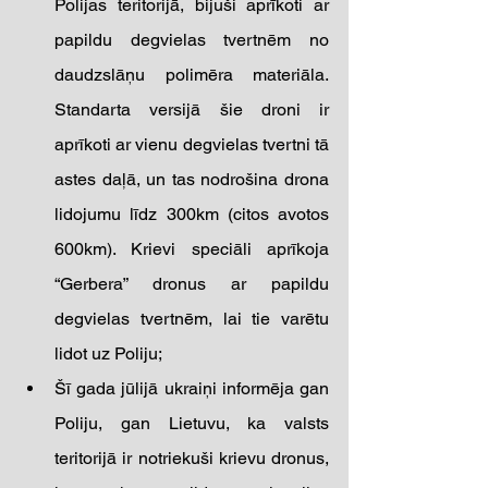
Polijas teritorijā, bijuši aprīkoti ar 
papildu degvielas tvertnēm no 
daudzslāņu polimēra materiāla. 
Standarta versijā šie droni ir 
aprīkoti ar vienu degvielas tvertni tā 
astes daļā, un tas nodrošina drona 
lidojumu līdz 300km (citos avotos 
600km). Krievi speciāli aprīkoja 
“Gerbera” dronus ar papildu 
degvielas tvertnēm, lai tie varētu 
lidot uz Poliju; 
Šī gada jūlijā ukraiņi informēja gan 
Poliju, gan Lietuvu, ka valsts 
teritorijā ir notriekuši krievu dronus, 