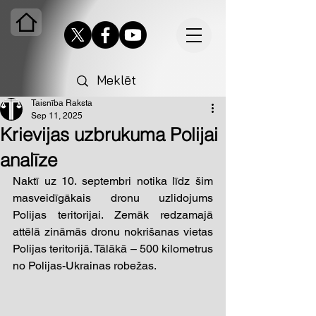
Taisnība Raksta
Sep 11, 2025
Krievijas uzbrukuma Polijai
analīze
Naktī uz 10. septembri notika līdz šim 
masveidīgākais dronu uzlidojums 
Polijas teritorijai. Zemāk redzamajā 
attēlā zināmās dronu nokrišanas vietas 
Polijas teritorijā. Tālākā – 500 kilometrus 
no Polijas-Ukrainas robežas.  