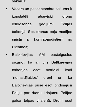
sakarus; 
Vasarā un pat septembra sākumā ir 
konstatēti atsevišķi dronu 
ielidošanas gadījumi Polijas 
teritorijā. Šos dronus poļu medijos 
saista ar kontrabandistiem no 
Ukrainas;
Baltkrievijas AM pasteigusies 
paziņot, ka arī virs Baltkrievijas 
teritorijas esot notriekti kādi 
“nomaldījušies” droni un ka 
Baltkrievijas puse esot brīdinājusi 
Poliju par dronu lidojumu Polijas 
gaisa telpas virzienā. Droni esot 