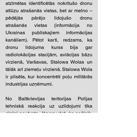
atzīmētas identificētās nokritušo dronu 
atlūzu atrašanās vietas, bet ar melno – 
pēdējās pārējo lidojušo dronu 
atrašanās vietas (informācija no 
Ukrainas publiskajiem informācijas 
kanāliem). Pētot karti, redzams, ka 
dronu lidojuma kurss bija gar 
radiolokācijas stacijām, aviācijas bāzu 
virzienā, Varšavas, Stalowa Wolas un 
tālāk arī ziemeļu virzienā. Stalowa Wola 
ir pilsēta, kur koncentrēti poļu militārās 
industrijas uzņēmumi. 
No Baltkrievijas teritorijas Polijas 
tehniskā reakcija uz uzlidojumi tika 
rūpīgi novērota. Jāņem vērā, ka pašlaik, 
Baltkrievijas teritorijā notiekošo mācību 
“Zapad-2025” laikā, Polija ir īpaši 
pastiprinājusi Baltkrievijas teritorijas 