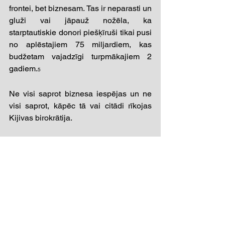
frontei, bet biznesam. Tas ir neparasti un 
gluži vai jāpauž nožēla, ka 
starptautiskie donori piešķīruši tikai pusi 
no aplēstajiem 75 miljardiem, kas 
budžetam vajadzīgi turpmākajiem 2 
gadiem.
5 
Ne visi saprot biznesa iespējas un ne 
visi saprot, kāpēc tā vai citādi rīkojas 
Kijivas birokrātija.
_______________________________
_______________________________
___________
1 
https://www.bloomberg.com/news/articles/20
25-07-25/zelenskiy-plans-to-ask-europe-for-
help-to-pay-ukraine-s-soldiers