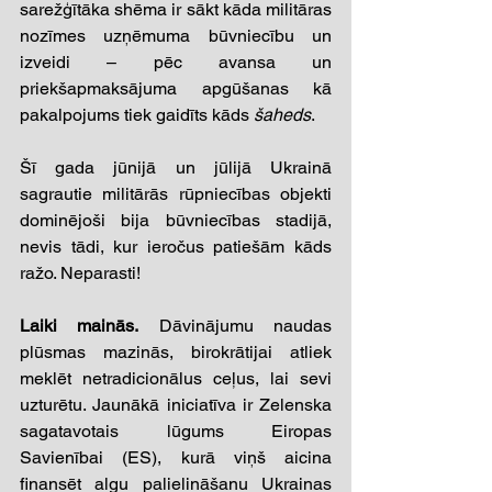
sarežģītāka shēma ir sākt kāda militāras 
nozīmes uzņēmuma būvniecību un 
izveidi – pēc avansa un 
priekšapmaksājuma apgūšanas kā 
pakalpojums tiek gaidīts kāds 
šaheds
.
Šī gada jūnijā un jūlijā Ukrainā 
sagrautie militārās rūpniecības objekti 
dominējoši bija būvniecības stadijā, 
nevis tādi, kur ieročus patiešām kāds 
ražo. Neparasti!
Laiki mainās.
 Dāvinājumu naudas 
plūsmas mazinās, birokrātijai atliek 
meklēt netradicionālus ceļus, lai sevi 
uzturētu. Jaunākā iniciatīva ir Zelenska 
sagatavotais lūgums Eiropas 
Savienībai (ES), kurā viņš aicina 
finansēt algu palielināšanu Ukrainas 