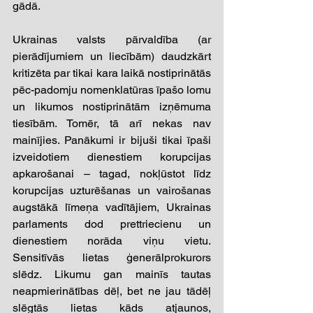
gādā.
Ukrainas valsts pārvaldība (ar 
pierādījumiem un liecībām) daudzkārt 
kritizēta par tikai kara laikā nostiprinātās 
pēc-padomju nomenklatūras īpašo lomu 
un likumos nostiprinātām izņēmuma 
tiesībām. Tomēr, tā arī nekas nav 
mainījies. Panākumi ir bijuši tikai īpaši 
izveidotiem dienestiem korupcijas 
apkarošanai – tagad, nokļūstot līdz 
korupcijas uzturēšanas un vairošanas 
augstākā līmeņa vadītājiem, Ukrainas 
parlaments dod prettriecienu un 
dienestiem norāda viņu vietu. 
Sensitīvās lietas ģenerālprokurors 
slēdz. Likumu gan mainīs tautas 
neapmierinātības dēļ, bet ne jau tādēļ 
slēgtās lietas kāds atjaunos, 