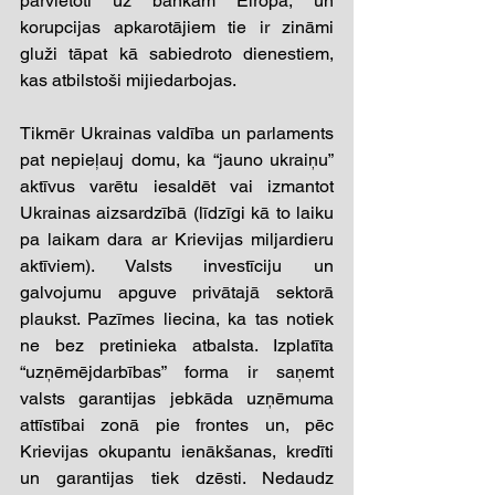
pārvietoti uz bankām Eiropā, un 
korupcijas apkarotājiem tie ir zināmi 
gluži tāpat kā sabiedroto dienestiem, 
kas atbilstoši mijiedarbojas.
Tikmēr Ukrainas valdība un parlaments 
pat nepieļauj domu, ka “jauno ukraiņu” 
aktīvus varētu iesaldēt vai izmantot 
Ukrainas aizsardzībā (līdzīgi kā to laiku 
pa laikam dara ar Krievijas miljardieru 
aktīviem). Valsts investīciju un 
galvojumu apguve privātajā sektorā 
plaukst. Pazīmes liecina, ka tas notiek 
ne bez pretinieka atbalsta. Izplatīta 
“uzņēmējdarbības” forma ir saņemt 
valsts garantijas jebkāda uzņēmuma 
attīstībai zonā pie frontes un, pēc 
Krievijas okupantu ienākšanas, kredīti 
un garantijas tiek dzēsti. Nedaudz 