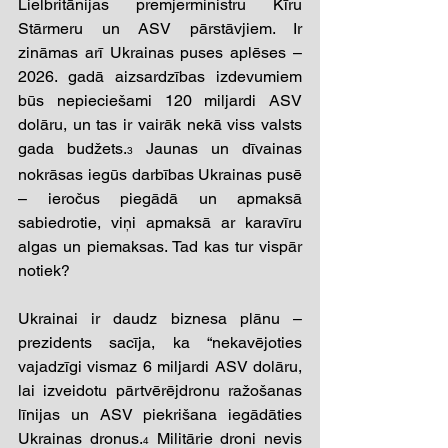
Lielbritānijas premjerministru Kīru 
Stārmeru un ASV pārstāvjiem. Ir 
zināmas arī Ukrainas puses aplēses – 
2026. gadā aizsardzības izdevumiem 
būs nepieciešami 120 miljardi ASV 
dolāru, un tas ir vairāk nekā viss valsts 
gada budžets.
 Jaunas un dīvainas 
3
nokrāsas iegūs darbības Ukrainas pusē 
– ieročus piegādā un apmaksā 
sabiedrotie, viņi apmaksā ar karavīru 
algas un piemaksas. Tad kas tur vispār 
notiek?
Ukrainai ir daudz biznesa plānu – 
prezidents sacīja, ka “nekavējoties 
vajadzīgi vismaz 6 miljardi ASV dolāru, 
lai izveidotu pārtvērējdronu ražošanas 
līnijas un ASV piekrišana iegādāties 
Ukrainas dronus.
 Militārie droni nevis 
4