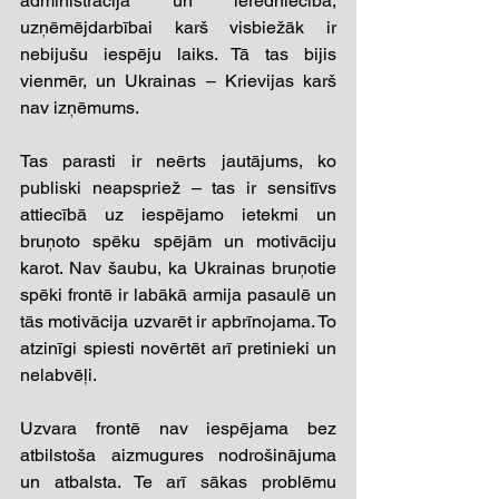
administrācija un ierēdniecība, 
uzņēmējdarbībai karš visbiežāk ir 
nebijušu iespēju laiks. Tā tas bijis 
vienmēr, un Ukrainas – Krievijas karš 
nav izņēmums.
Tas parasti ir neērts jautājums, ko 
publiski neapspriež – tas ir sensitīvs 
attiecībā uz iespējamo ietekmi un 
bruņoto spēku spējām un motivāciju 
karot. Nav šaubu, ka Ukrainas bruņotie 
spēki frontē ir labākā armija pasaulē un 
tās motivācija uzvarēt ir apbrīnojama. To 
atzinīgi spiesti novērtēt arī pretinieki un 
nelabvēļi.
Uzvara frontē nav iespējama bez 
atbilstoša aizmugures nodrošinājuma 
un atbalsta. Te arī sākas problēmu 