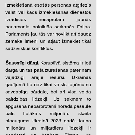
izmeklēšanā esošās personas atgriezīs 
valstī vai kāds izmeklēšanas dienestos 
izrādīsies nesaprotam jaunās 
parlamenta noteiktās sarkanās līnijas. 
Parlaments jau tās var novilkt arī daudz 
zemākā līmenī un atļaut izmeklēt tikai 
sadzīviskus konfliktus.
Šausmīgi dārgi. 
Koruptīvā sistēma ir ļoti 
dārga un tās pašuzturēšanas patēriņam 
vajadzīgi ārējie resursi. Ukrainas 
gadījumā tie nav tikai valsts ieņēmumu 
savdabīga pārdale, bet arī visa veida 
palīdzības līdzekļi. Uz sekmēm to 
apgūšanā nepārprotami norāda pasaulē 
pats lielākais miljonāru skaita 
pieaugums Ukrainā 2023. gadā. Jauno 
miljonāru un miljardieru līdzekļi ir 