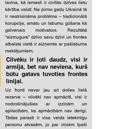
lavīna, kā iemesli ir civilās dzīves lietu 
kārtība valstī. Ne pirmo gadu Ukrainā tā 
ir neatrisināma problēma – tradicionālā 
korupcija, amatu un labumu gūšana kā 
galvenais motivators. Rezultātā 
“aizmugure” dzīvo savu dzīvi un frontes 
atbalsta vietā ir aizņemta ar pašlabuma 
meklējumiem. 
Cilvēku ir ļoti daudz, visi ir 
armijā, bet nav neviena, kurš 
būtu gatavs tuvoties frontes 
līnijai. 
Uz fronti nevar jau arī doties lielā 
rezerve – cilvēki nav apmācīti, visi ir 
nodrošinājušies ar izziņām un 
apliecībām, ka apmācībām nav derīgi. 
Tādas parasti ir visa veida ietekmīgu 
personu atvasēm, jo par viņiem īpaši 