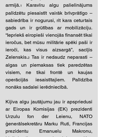
armijā.
Karavīru algu palielinājums 
1 
palīdzētu piesaistīt vairāk brīvprātīgo – 
sabiedrība ir nogurusi, rit kara ceturtais 
gads un ir grūtības ar mobilizāciju. 
“Iepriekš eiropieši vienojās finansēt tikai 
ieročus, bet mūsu militārie spēki paši ir 
ieroči, kas visus aizsargā”, sacījis 
Zelenskis.
 Tas ir nedaudz neparasti – 
2
algas un piemaksas tiek paredzētas 
visiem, ne tikai frontē un kaujas 
operācijās iesaistītajiem. Palīdzība 
nonāks sadalei ierēdniecībā.
Kijiva algu jautājumu jau ir apspriedusi 
ar Eiropas Komisijas (EK) prezidenti 
Urzulu fon der Leienu, NATO 
ģenerālsekretāru Marku Ruti, Francijas 
prezidentu Emanuelu Makronu, 