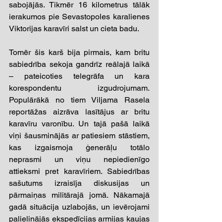
sabojājās. Tikmēr 16 kilometrus tālāk 
ierakumos pie Sevastopoles karalienes 
Viktorijas karavīri salst un cieta badu.
Tomēr šis karš bija pirmais, kam britu 
sabiedrība sekoja gandrīz reālajā laikā 
– pateicoties telegrāfa un kara 
korespondentu izgudrojumam. 
Populārākā no tiem Viljama Rasela 
reportāžas aizrāva lasītājus ar britu 
karavīru varonību. Un tajā pašā laikā 
viņi šausminājās ar patiesiem stāstiem, 
kas izgaismoja ģenerāļu totālo 
neprasmi un viņu nepiedienīgo 
attieksmi pret karavīriem. Sabiedrības 
sašutums izraisīja diskusijas un 
pārmaiņas militārajā jomā. Nākamajā 
gadā situācija uzlabojās, un ievērojami 
palielinājās ekspedīcijas armijas kaujas 