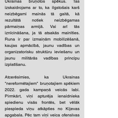
Ukrainas bruņotos spēkus. Tas 
izskaidrojams ar to, ka ilgstošais karš 
neizbēgami mainās tā gaitā, kā 
rezultātā notiek neizbēgamas 
pārmaiņas armijā. Vai arī tās 
iznīcināšana, ja tā atsakās mainīties. 
Runa ir par izmaiņām mobilizēšanā, 
kaujas apmācībā, jaunu vadības un 
organizatorisku struktūru ieviešanu un 
jaunu militārās vadības principu 
izplatīšanu.
Atcerēsimies, ka Ukrainas 
"nereformētajiem" bruņotajiem spēkiem 
2022. gada kampaņā veicās labi. 
Pirmkārt, viņi apturēja ienaidnieka 
spiedienu visās frontēs, bet vēlāk 
piespieda viņu atkāpties no Kijevas 
apgabala. Pēc tam viņi veica ofensīvas 