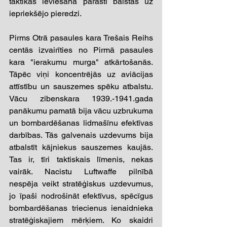
taktikas ieviešana parasti balstās uz 
iepriekšējo pieredzi.
Pirms Otrā pasaules kara Trešais Reihs 
centās izvairīties no Pirmā pasaules 
kara "ierakumu murga" atkārtošanās. 
Tāpēc viņi koncentrējās uz aviācijas 
attīstību un sauszemes spēku atbalstu. 
Vācu zibenskara 1939.-1941.gada 
panākumu pamatā bija vācu uzbrukuma 
un bombardēšanas lidmašīnu efektīvas 
darbības. Tās galvenais uzdevums bija 
atbalstīt kājniekus sauszemes kaujās. 
Tas ir, tīri taktiskais līmenis, nekas 
vairāk. Nacistu Luftwaffe pilnībā 
nespēja veikt stratēģiskus uzdevumus, 
jo īpaši nodrošināt efektīvus, spēcīgus 
bombardēšanas triecienus ienaidnieka 
stratēģiskajiem mērķiem. Ko skaidri 