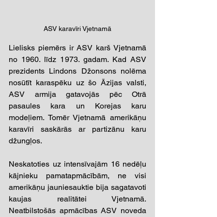
ASV karavīri Vjetnamā
Lielisks piemērs ir ASV karš Vjetnamā 
no 1960. līdz 1973. gadam. Kad ASV 
prezidents Lindons Džonsons nolēma 
nosūtīt karaspēku uz šo Āzijas valsti, 
ASV armija gatavojās pēc Otrā 
pasaules kara un Korejas karu 
modeļiem. Tomēr Vjetnamā amerikāņu 
karavīri saskārās ar partizānu karu 
džungļos.
Neskatoties uz intensīvajām 16 nedēļu 
kājnieku pamatapmācībām, ne visi 
amerikāņu jauniesauktie bija sagatavoti 
kaujas realitātei Vjetnamā. 
Neatbilstošās apmācības ASV noveda 