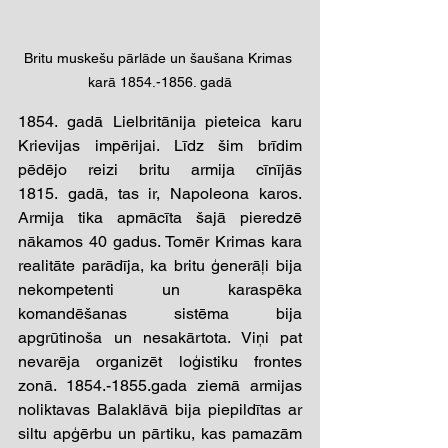
Britu muskešu pārlāde un šaušana Krimas 
karā 1854.-1856. gadā
1854. gadā Lielbritānija pieteica karu 
Krievijas impērijai. Līdz šim brīdim 
pēdējo reizi britu armija cīnījās 
1815. gadā, tas ir, Napoleona karos. 
Armija tika apmācīta šajā pieredzē 
nākamos 40 gadus. Tomēr Krimas kara 
realitāte parādīja, ka britu ģenerāļi bija 
nekompetenti un karaspēka 
komandēšanas sistēma bija 
apgrūtinoša un nesakārtota. Viņi pat 
nevarēja organizēt loģistiku frontes 
zonā. 1854.-1855.gada ziemā armijas 
noliktavas Balaklāvā bija piepildītas ar 
siltu apģērbu un pārtiku, kas pamazām 