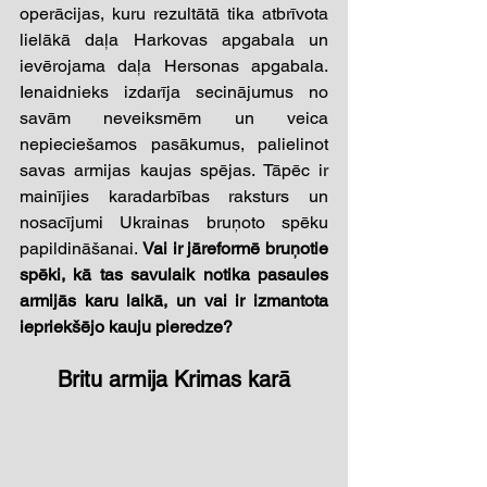
operācijas, kuru rezultātā tika atbrīvota 
lielākā daļa Harkovas apgabala un 
ievērojama daļa Hersonas apgabala. 
Ienaidnieks izdarīja secinājumus no 
savām neveiksmēm un veica 
nepieciešamos pasākumus, palielinot 
savas armijas kaujas spējas. Tāpēc ir 
mainījies karadarbības raksturs un 
nosacījumi Ukrainas bruņoto spēku 
papildināšanai. 
Vai ir jāreformē bruņotie 
spēki, kā tas savulaik notika pasaules 
armijās karu laikā, un vai ir izmantota 
iepriekšējo kauju pieredze?
Britu armija Krimas karā