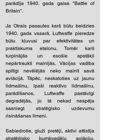
parādīja 1940. gada gaisa "Battle of 
Britain".
Ja Otrais pasaules karš būtu beidzies 
1940. gada vasarā, Luftwaffe pieredze 
būtu kļuvusi par efektivitātes un 
praktiskuma etalonu. Tomēr karš 
turpinājās un esošie apstākļi 
nepārtraukti mainījās. Vācijas vadība 
spītīgi nevēlējās neko mainīt savā 
aviācijā. Tāpēc, neskatoties uz jaunu 
lidmašīnu, īpaši reaktīvo lidmašīnu, 
parādīšanos, Luftwaffe pastāvīgi 
degradējās, jo tā nekad nespēja 
sasniegt stratēģisko uzdevumu 
risināšanas līmeni.
Sabiedrotie, gluži pretēji, aktīvi attīstīja 
stratēģisko bumbvedēju aviāciju, 