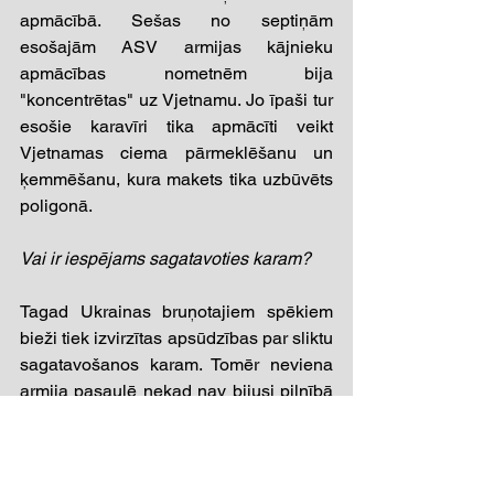
apmācībā. Sešas no septiņām 
esošajām ASV armijas kājnieku 
apmācības nometnēm bija 
"koncentrētas" uz Vjetnamu. Jo īpaši tur 
esošie karavīri tika apmācīti veikt 
Vjetnamas ciema pārmeklēšanu un 
ķemmēšanu, kura makets tika uzbūvēts 
poligonā.
Vai ir iespējams sagatavoties karam?
Tagad Ukrainas bruņotajiem spēkiem 
bieži tiek izvirzītas apsūdzības par sliktu 
sagatavošanos karam. Tomēr neviena 
armija pasaulē nekad nav bijusi pilnībā 
sagatavota karam. Tas attiecas uz 
visiem aspektiem — no vadības, 
sakariem un taktikas līdz munīcijas 