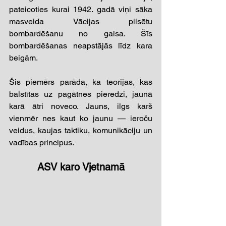
pateicoties kurai 1942. gadā viņi sāka 
masveida Vācijas pilsētu 
bombardēšanu no gaisa. Šīs 
bombardēšanas neapstājās līdz kara 
beigām.
Šis piemērs parāda, ka teorijas, kas 
balstītas uz pagātnes pieredzi, jaunā 
karā ātri noveco. Jauns, ilgs karš 
vienmēr nes kaut ko jaunu — ieroču 
veidus, kaujas taktiku, komunikāciju un 
vadības principus.
ASV karo Vjetnamā