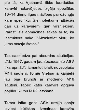
pie tā, ka Vjetnamā tikko ieradušies 
karavīri nekavējoties izgāja speciālas 
10–14 dienu ilgas mācības par džungļu 
kara specifiku. Šis noteikums attiecās 
gan uz karavīriem, gan virsniekiem. 
Parasti šīs apmācības sākas ar to, ka 
instruktors saka: "Aizmirstiet visu, ko 
jums mācīja štatos."
Tas sasniedza pat absurdas situācijas. 
Līdz 1967. gadam jauniesaucamie ASV 
tika apmācīti izmantot tolaik novecojušo 
M14 šauteni. Tomēr Vjetnamā kājnieki 
jau bija bruņoti ar moderno M16 
šauteni. Tāpēc katrs karavīrs apguva 
papildu kursu M16 lietošanā.
Tomēr laika gaitā ASV armija spēja 
ieviest būtiskas izmaiņas karavīru 