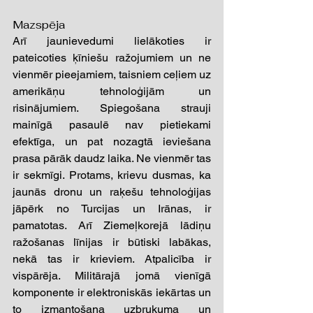
Mazspēja
Arī jaunievedumi lielākoties ir  
pateicoties ķīniešu ražojumiem un ne 
vienmēr pieejamiem, taisniem ceļiem uz 
amerikāņu tehnoloģijām un 
risinājumiem. Spiegošana strauji 
mainīgā pasaulē nav pietiekami 
efektīga, un pat nozagtā ieviešana 
prasa pārāk daudz laika. Ne vienmēr tas 
ir sekmīgi. Protams, krievu dusmas, ka 
jaunās dronu un raķešu tehnoloģijas 
jāpērk no Turcijas un Irānas, ir 
pamatotas. Arī Ziemeļkorejā lādiņu 
ražošanas līnijas ir būtiski labākas, 
nekā tas ir krieviem. Atpalicība ir 
vispārēja. Militārajā jomā vienīgā 
komponente ir elektroniskās iekārtas un 
to izmantošana uzbrukuma un 