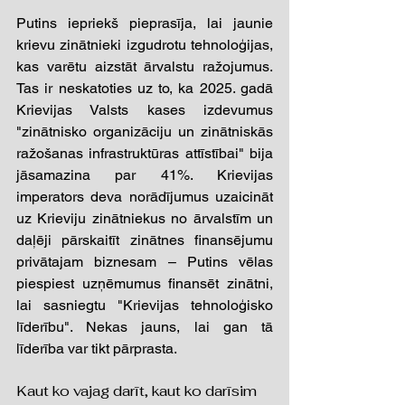
Putins iepriekš pieprasīja, lai jaunie 
krievu zinātnieki izgudrotu tehnoloģijas, 
kas varētu aizstāt ārvalstu ražojumus. 
Tas ir neskatoties uz to, ka 2025. gadā 
Krievijas Valsts kases izdevumus 
"zinātnisko organizāciju un zinātniskās 
ražošanas infrastruktūras attīstībai" bija 
jāsamazina par 41%. Krievijas 
imperators deva norādījumus uzaicināt 
uz Krieviju zinātniekus no ārvalstīm un 
daļēji pārskaitīt zinātnes finansējumu 
privātajam biznesam – Putins vēlas 
piespiest uzņēmumus finansēt zinātni, 
lai sasniegtu "Krievijas tehnoloģisko 
līderību". Nekas jauns, lai gan tā 
līderība var tikt pārprasta.   
Kaut ko vajag darīt, kaut ko darīsim 