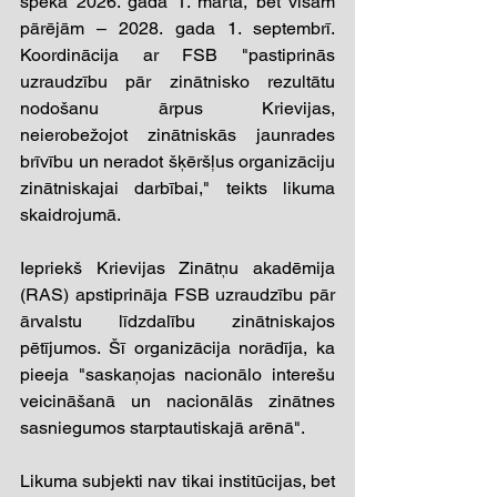
spēkā 2026. gada 1. martā, bet visām 
pārējām – 2028. gada 1. septembrī. 
Koordinācija ar FSB "pastiprinās 
uzraudzību pār zinātnisko rezultātu 
nodošanu ārpus Krievijas, 
neierobežojot zinātniskās jaunrades 
brīvību un neradot šķēršļus organizāciju 
zinātniskajai darbībai," teikts likuma 
skaidrojumā. 
Iepriekš Krievijas Zinātņu akadēmija 
(RAS) apstiprināja FSB uzraudzību pār 
ārvalstu līdzdalību zinātniskajos 
pētījumos. Šī organizācija norādīja, ka 
pieeja "saskaņojas nacionālo interešu 
veicināšanā un nacionālās zinātnes 
sasniegumos starptautiskajā arēnā". 
Likuma subjekti nav tikai institūcijas, bet 