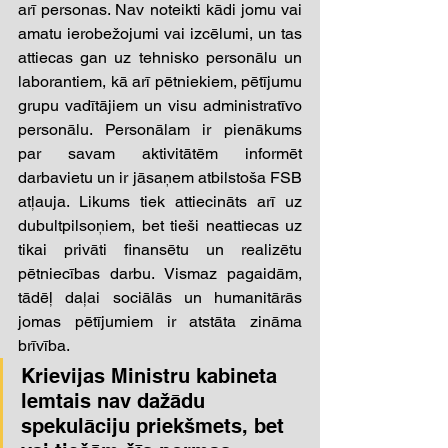
arī personas. Nav noteikti kādi jomu vai 
amatu ierobežojumi vai izcēlumi, un tas 
attiecas gan uz tehnisko personālu un  
laborantiem, kā arī pētniekiem, pētījumu 
grupu vadītājiem un visu administratīvo 
personālu. Personālam ir pienākums 
par savam aktivitātēm informēt 
darbavietu un ir jāsaņem atbilstoša FSB 
atļauja. Likums tiek attiecināts arī uz 
dubultpilsoņiem, bet tieši neattiecas uz 
tikai privāti finansētu un realizētu 
pētniecības darbu. Vismaz pagaidām, 
tādēļ daļai sociālās un humanitārās 
jomas pētījumiem ir atstāta zināma 
brīvība.
Krievijas Ministru kabineta 
lemtais nav dažādu 
spekulāciju priekšmets, bet 