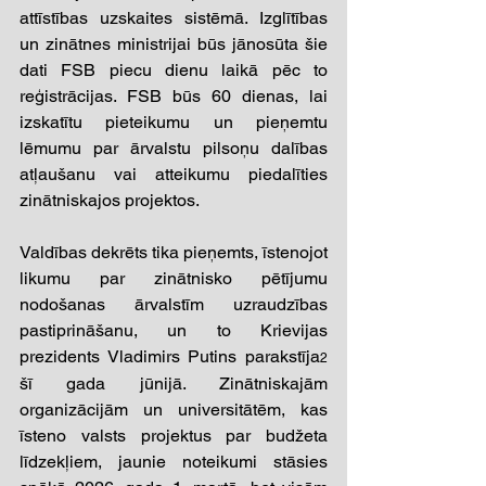
attīstības uzskaites sistēmā. Izglītības 
un zinātnes ministrijai būs jānosūta šie 
dati FSB piecu dienu laikā pēc to 
reģistrācijas. FSB būs 60 dienas, lai 
izskatītu pieteikumu un pieņemtu 
lēmumu par ārvalstu pilsoņu dalības 
atļaušanu vai atteikumu piedalīties 
zinātniskajos projektos. 
Valdības dekrēts tika pieņemts, īstenojot 
likumu par zinātnisko pētījumu 
nodošanas ārvalstīm uzraudzības 
pastiprināšanu, un to Krievijas 
prezidents Vladimirs Putins parakstīja
2
šī gada jūnijā. Zinātniskajām 
organizācijām un universitātēm, kas 
īsteno valsts projektus par budžeta 
līdzekļiem, jaunie noteikumi stāsies 