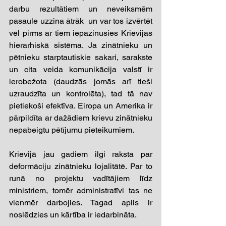
darbu rezultātiem un neveiksmēm 
pasaule uzzina ātrāk  un var tos izvērtēt 
vēl pirms ar tiem iepazinusies Krievijas 
hierarhiskā sistēma. Ja zinātnieku un 
pētnieku starptautiskie sakari, sarakste 
un cita veida komunikācija valstī ir 
ierobežota (daudzās jomās arī tieši 
uzraudzīta un kontrolēta), tad tā nav 
pietiekoši efektīva. Eiropa un Amerika ir 
pārpildīta ar dažādiem krievu zinātnieku 
nepabeigtu pētījumu pieteikumiem. 
Krievijā jau gadiem ilgi raksta par 
deformāciju zinātnieku lojalitātē. Par to 
runā no projektu vadītājiem līdz 
ministriem, tomēr administratīvi tas ne 
vienmēr darbojies. Tagad aplis ir 
noslēdzies un kārtība ir iedarbināta. 