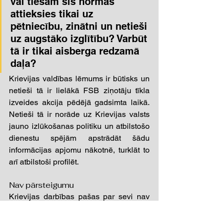
vai tiešām šīs normas 
attieksies tikai uz 
pētniecību, zinātni un netieši 
uz augstāko izglītību? Varbūt 
tā ir tikai aisberga redzamā 
daļa?
Krievijas valdības lēmums ir būtisks un 
netieši tā ir lielākā FSB ziņotāju tīkla 
izveides akcija pēdējā gadsimta laikā. 
Netieši tā ir norāde uz Krievijas valsts 
jauno izlūkošanas politiku un atbilstošo 
dienestu spējām apstrādāt šādu 
informācijas apjomu nākotnē, turklāt to 
arī atbilstoši profilēt. 
Nav pārsteigumu 
Krievijas darbības pašas par sevi nav 
pārsteigums. Negaidīts ir tikai oficiālais 
statuss un likuma spēks. Par šādu 