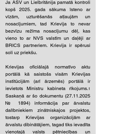
Ja ASV un Lielbritānija pamatā kontroli 
kopš 2025. gada sākuma īsteno ar 
vīzām, uzturēšanās atļaujām un 
nosacījumiem, tad Krievija to nevar 
bezvīzu režīma nosacījumu dēļ, kas 
vieno to ar NVS valstīm un daļēji ar 
BRICS partneriem. Krievija ir spērusi 
soli uz priekšu. 
Krievijas oficiālajā normatīvo aktu 
portālā kā saistošs visām Krievijas 
institūcijām (arī ārzemēs) portālā ir 
ievietots Ministru kabineta rīkojums.
1
Saskaņā ar šo dokumentu (27.11.2025 
№ 1894) informācija par ārvalstu 
dalībniekiem zinātniskajos projektos, 
tostarp Krievijas organizācijām ar 
ārvalstu dibinātājiem, tagad tiks ievadīta 
vienotajā valsts pētniecības un 