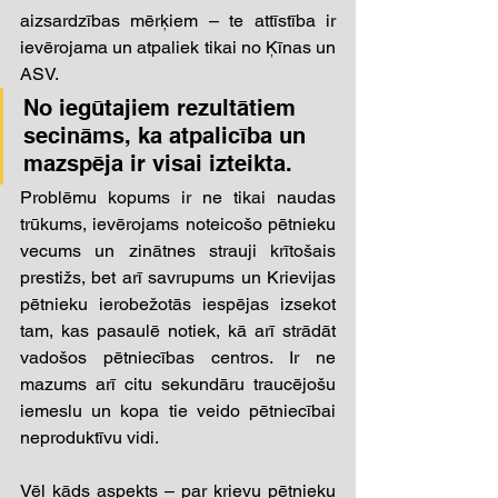
aizsardzības mērķiem – te attīstība ir 
ievērojama un atpaliek tikai no Ķīnas un 
ASV.
No iegūtajiem rezultātiem 
secināms, ka atpalicība un 
mazspēja ir visai izteikta. 
Problēmu kopums ir ne tikai naudas 
trūkums, ievērojams noteicošo pētnieku 
vecums un zinātnes strauji krītošais 
prestižs, bet arī savrupums un Krievijas 
pētnieku ierobežotās iespējas izsekot 
tam, kas pasaulē notiek, kā arī strādāt 
vadošos pētniecības centros. Ir ne 
mazums arī citu sekundāru traucējošu 
iemeslu un kopa tie veido pētniecībai 
neproduktīvu vidi.  
Vēl kāds aspekts – par krievu pētnieku 