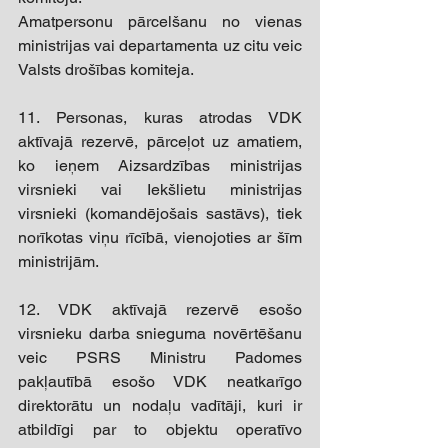
Amatpersonu pārcelšanu no vienas 
ministrijas vai departamenta uz citu veic 
Valsts drošības komiteja. 
11. Personas, kuras atrodas VDK 
aktīvajā rezervē, pārceļot uz amatiem, 
ko ieņem Aizsardzības ministrijas 
virsnieki vai Iekšlietu ministrijas 
virsnieki (komandējošais sastāvs), tiek 
norīkotas viņu rīcībā, vienojoties ar šīm 
ministrijām. 
12. VDK aktīvajā rezervē esošo 
virsnieku darba snieguma novērtēšanu 
veic PSRS Ministru Padomes 
pakļautībā esošo VDK neatkarīgo 
direktorātu un nodaļu vadītāji, kuri ir 
atbildīgi par to objektu operatīvo 