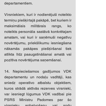
departamentiem. 
Virsniekiem, kuri ir nodienējuši noteikto 
termiņu piešķirtajā pakāpē, bet kuriem ir 
maksimālais militārais rangs, ko 
noteikts personāla sastāvā konkrētajam 
amatam, vai kuri ir saņēmuši negatīvu 
novērtējumu, priekšlikumu iesniegšana 
nākamās pakāpes piešķiršanai tiek 
atlikta līdz paaugstināšanai amatā vai 
pozitīva novērtējuma saņemšanai. 
14. Nepieciešamos gadījumos VDK 
departamentu un nodaļu vadītāji, kas 
sniedz operatīvo atbalstu objektiem, 
kuros strādā aktīvās rezerves virsnieki, 
var iesniegt lūgumus VDK vadībai pie 
PSRS Ministru Padomes par šo 
virsnieku apbalvošanu vai sodu 