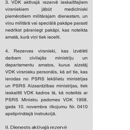
3. VDK aktīvajā rezervē ieskaitītajiem 
virsniekiem jābūt medicīniski 
piemērotiem militārajam dienestam, un 
viņu militārā vai speciālā pakāpe parasti 
nedrīkst pārsniegt pakāpi, kas noteikta 
amatā, kurā viņi tiek iecelti. 
4. Rezerves virsnieki, kas izvēlēti 
darbam civilajās ministriju un 
departamentu amatos, kurus aizstāj 
VDK virsnieku personāls, kā arī tie, kas 
ierodas no PSRS Iekšlietu ministrijas 
un PSRS Aizsardzības ministrijas, tiek 
ieskaitīti VDK kadros tā, kā noteikts ar 
PSRS Ministru padomes VDK 1958. 
gada 10. novembra rīkojumu Nr. 0410 
apstiprinātajā instrukcijā. 
II. Dienests aktīvajā rezervē 