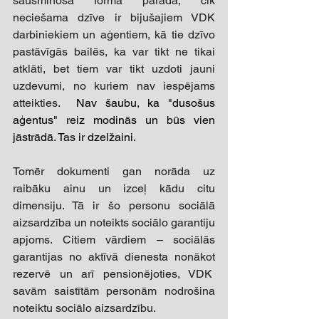
šausminošā formā parāda, cik 
neciešama dzīve ir bijušajiem VDK 
darbiniekiem un aģentiem, kā tie dzīvo 
pastāvīgās bailēs, ka var tikt ne tikai 
atklāti, bet tiem var tikt uzdoti jauni 
uzdevumi, no kuriem nav iespējams 
atteikties.  
Nav šaubu, ka "dusošus 
aģentus" reiz modinās un būs vien 
jāstrādā. Tas ir dzelžaini. 
Tomēr dokumenti gan norāda uz 
raibāku ainu un izceļ kādu citu 
dimensiju. Tā ir šo personu sociālā 
aizsardzība un noteikts sociālo garantiju 
apjoms. Citiem vārdiem 
– 
sociālās 
garantijas no aktīvā dienesta nonākot 
rezervē un arī pensionējoties, VDK  
savām saistītām personām nodrošina 
noteiktu sociālo aizsardzību. 