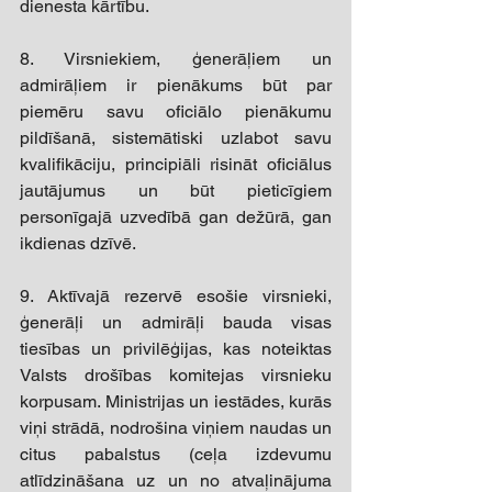
dienesta kārtību. 
8. Virsniekiem, ģenerāļiem un 
admirāļiem ir pienākums būt par 
piemēru savu oficiālo pienākumu 
pildīšanā, sistemātiski uzlabot savu 
kvalifikāciju, principiāli risināt oficiālus 
jautājumus un būt pieticīgiem 
personīgajā uzvedībā gan dežūrā, gan 
ikdienas dzīvē. 
9. Aktīvajā rezervē esošie virsnieki, 
ģenerāļi un admirāļi bauda visas 
tiesības un privilēģijas, kas noteiktas 
Valsts drošības komitejas virsnieku 
korpusam. Ministrijas un iestādes, kurās 
viņi strādā, nodrošina viņiem naudas un 
citus pabalstus (ceļa izdevumu 
atlīdzināšana uz un no atvaļinājuma 