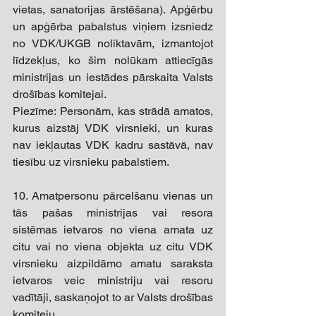
vietas, sanatorijas ārstēšana). Apģērbu 
un apģērba pabalstus viņiem izsniedz 
no VDK/UKGB noliktavām, izmantojot 
līdzekļus, ko šim nolūkam attiecīgās 
ministrijas un iestādes pārskaita Valsts 
drošības komitejai. 
Piezīme: Personām, kas strādā amatos, 
kurus aizstāj VDK virsnieki, un kuras 
nav iekļautas VDK kadru sastāvā, nav 
tiesību uz virsnieku pabalstiem. 
10. Amatpersonu pārcelšanu vienas un 
tās pašas ministrijas vai resora 
sistēmas ietvaros no viena amata uz 
citu vai no viena objekta uz citu VDK 
virsnieku aizpildāmo amatu saraksta 
ietvaros veic ministriju vai resoru 
vadītāji, saskaņojot to ar Valsts drošības 
komiteju. 