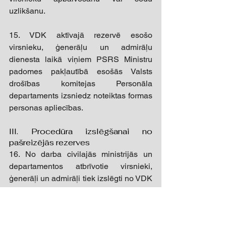
uzlikšanu. 
15. VDK aktīvajā rezervē esošo 
virsnieku, ģenerāļu un admirāļu 
dienesta laikā viņiem PSRS Ministru 
padomes pakļautībā esošās Valsts 
drošības komitejas Personāla 
departaments izsniedz noteiktas formas 
personas apliecības. 
III. Procedūra izslēgšanai no 
pašreizējās rezerves 
16. No darba civilajās ministrijās un 
departamentos atbrīvotie virsnieki, 
ģenerāļi un admirāļi tiek izslēgti no VDK 
aktīvās rezerves, nodoti Personāla 
pārvaldes rīcībā un tiek lemts jautājums 
par viņu turpmāku izmantošanu darbā 