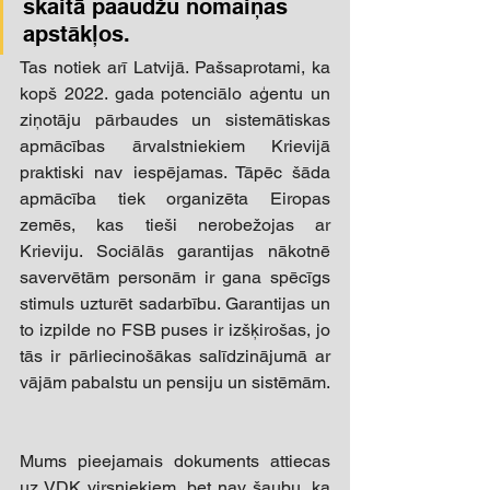
skaitā paaudžu nomaiņas 
apstākļos. 
Tas notiek arī Latvijā. Pašsaprotami, ka 
kopš 2022. gada potenciālo aģentu un 
ziņotāju pārbaudes un sistemātiskas 
apmācības ārvalstniekiem Krievijā 
praktiski nav iespējamas. Tāpēc šāda 
apmācība tiek organizēta Eiropas 
zemēs, kas tieši nerobežojas ar 
Krieviju. Sociālās garantijas nākotnē 
savervētām personām ir gana spēcīgs 
stimuls uzturēt sadarbību. Garantijas un 
to izpilde no FSB puses ir izšķirošas, jo 
tās ir pārliecinošākas salīdzinājumā ar 
vājām pabalstu un pensiju un sistēmām. 
Mums pieejamais dokuments attiecas 
uz VDK virsniekiem, bet nav šaubu, ka 