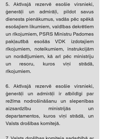
5. Aktīvajā rezervē esošie virsnieki, 
ģenerāļi un admirāļi, pildot savus 
dienesta pienākumus, vadās pēc spēkā 
esošajiem likumiem, valdības dekrētiem 
un rīkojumiem, PSRS Ministru Padomes 
pakļautībā esošās VDK izdotajiem 
rīkojumiem, noteikumiem, instrukcijām 
un norādījumiem, kā arī pēc ministriju 
un resoru, kuros viņi strādā, 
rīkojumiem. 
6. Aktīvajā rezervē esošie virsnieki, 
ģenerāļi un admirāļi ir atbildīgi par 
režīma nodrošināšanu un slepenības 
aizsardzību ministrijās un 
departamentos, kuros viņi strādā, un 
Valsts drošības komitejā. 
7. Valsts drošības komiteja sadarbībā ar 