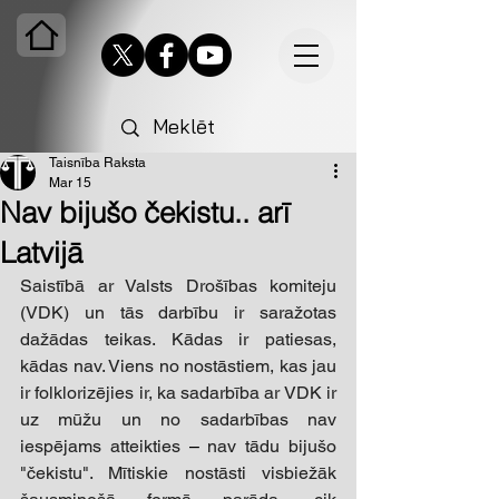
Taisnība Raksta
Mar 15
Nav bijušo čekistu.. arī
Latvijā
Saistībā ar Valsts Drošības komiteju 
(VDK) un tās darbību ir saražotas 
dažādas teikas. Kādas ir patiesas, 
kādas nav. Viens no nostāstiem, kas jau 
ir folklorizējies ir, ka sadarbība ar VDK ir 
uz mūžu un no sadarbības nav 
iespējams atteikties 
–
 nav tādu bijušo 
"čekistu". Mītiskie nostāsti visbiežāk 