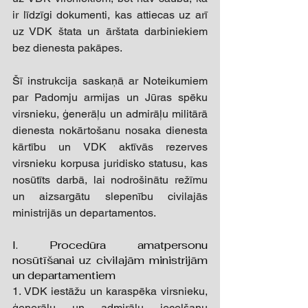
ir līdzīgi dokumenti, kas attiecas uz arī 
uz VDK štata un ārštata darbiniekiem 
bez dienesta pakāpes. 
Šī instrukcija saskaņā ar Noteikumiem 
par Padomju armijas un Jūras spēku 
virsnieku, ģenerāļu un admirāļu militārā 
dienesta nokārtošanu nosaka dienesta 
kārtību un VDK aktīvās rezerves 
virsnieku korpusa juridisko statusu, kas 
nosūtīts darbā, lai nodrošinātu režīmu 
un aizsargātu slepenību civilajās 
ministrijās un departamentos. 
I. Procedūra amatpersonu 
nosūtīšanai uz civilajām ministrijām 
un departamentiem 
1. VDK iestāžu un karaspēka virsnieku, 
ģenerāļu un admirāļu iecelšanu 