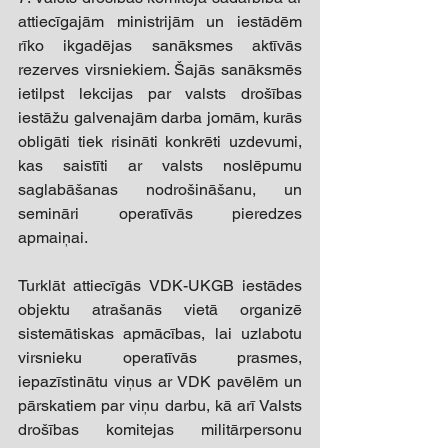
attiecīgajām ministrijām un iestādēm 
rīko ikgadējas sanāksmes aktīvās 
rezerves virsniekiem. Šajās sanāksmēs 
ietilpst lekcijas par valsts drošības 
iestāžu galvenajām darba jomām, kurās 
obligāti tiek risināti konkrēti uzdevumi, 
kas saistīti ar valsts noslēpumu 
saglabāšanas nodrošināšanu, un 
semināri operatīvās pieredzes 
apmaiņai. 
Turklāt attiecīgās VDK-UKGB iestādes 
objektu atrašanās vietā organizē 
sistemātiskas apmācības, lai uzlabotu 
virsnieku operatīvās prasmes, 
iepazīstinātu viņus ar VDK pavēlēm un 
pārskatiem par viņu darbu, kā arī Valsts 
drošības komitejas militārpersonu 