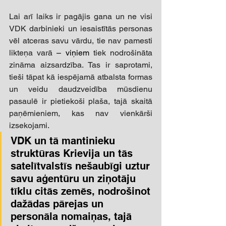
Lai arī laiks ir pagājis gana un ne visi 
VDK darbinieki un iesaistītās personas 
vēl atceras savu vārdu, tie nav pamesti 
likteņa varā 
– viņiem
 tiek nodrošināta 
zināma aizsardzība. Tas ir saprotami, 
tieši tāpat kā iespējamā atbalsta formas 
un veidu daudzveidība mūsdienu 
pasaulē ir pietiekoši plaša, tajā skaitā 
paņēmieniem, kas nav vienkārši 
izsekojami.  
VDK un tā mantinieku 
struktūras Krievija un tās 
satelītvalstīs nešaubīgi uztur 
savu aģentūru un ziņotāju 
tīklu citās zemēs, nodrošinot 
dažādas pārejas un 
personāla nomaiņas, tajā 