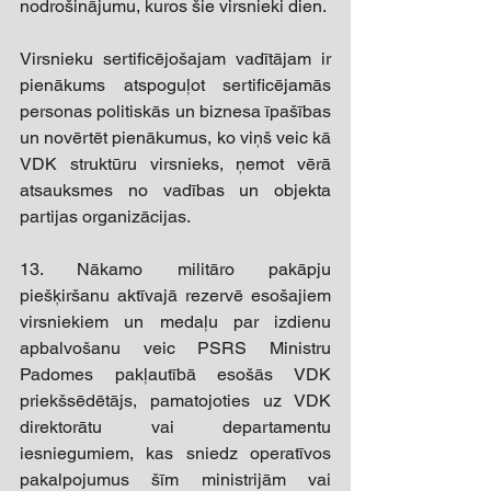
nodrošinājumu, kuros šie virsnieki dien. 
Virsnieku sertificējošajam vadītājam ir 
pienākums atspoguļot sertificējamās 
personas politiskās un biznesa īpašības 
un novērtēt pienākumus, ko viņš veic kā 
VDK struktūru virsnieks, ņemot vērā 
atsauksmes no vadības un objekta 
partijas organizācijas. 
13. Nākamo militāro pakāpju 
piešķiršanu aktīvajā rezervē esošajiem 
virsniekiem un medaļu par izdienu 
apbalvošanu veic PSRS Ministru 
Padomes pakļautībā esošās VDK 
priekšsēdētājs, pamatojoties uz VDK 
direktorātu vai departamentu 
iesniegumiem, kas sniedz operatīvos 
pakalpojumus šīm ministrijām vai 