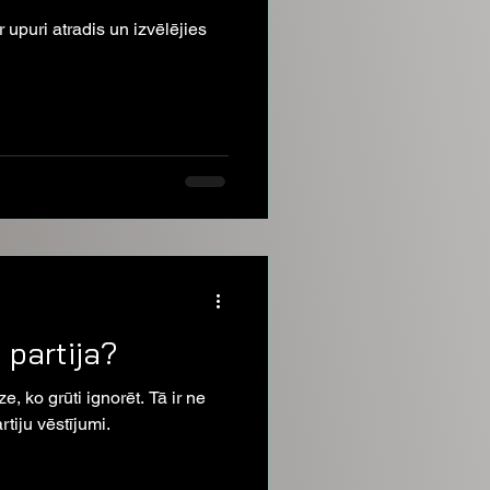
 upuri atradis un izvēlējies
 partija?
, ko grūti ignorēt. Tā ir ne
tiju vēstījumi.