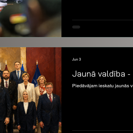
Jun 3
Jaunā valdība - 
Piedāvājam ieskatu jaunās va