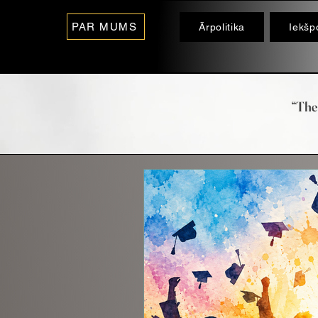
PAR MUMS
Ārpolitika
Iekšpo
“The 
- O