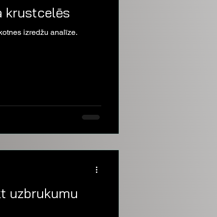
 krustcelēs
kotnes izredžu analīze.
ikt uzbrukumu