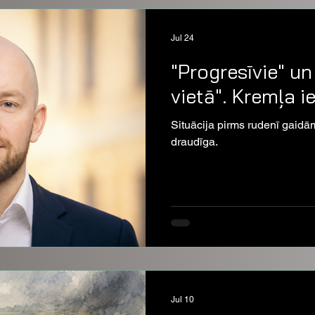
Jul 24
"Progresīvie" un
vietā". Kremļa 
Situācija pirms rudenī gaid
draudīga.
Jul 10