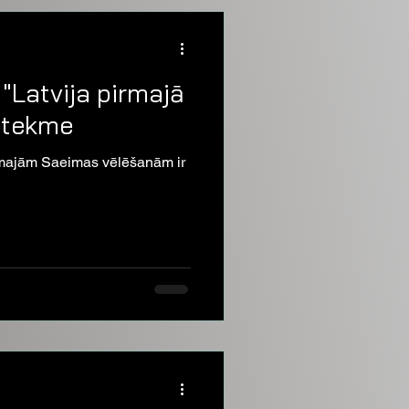
 "Latvija pirmajā
ietekme
āmajām Saeimas vēlēšanām ir