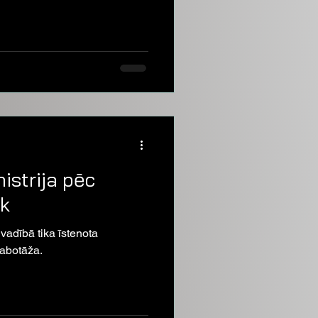
istrija pēc
āk
 vadībā tika īstenota
sabotāža.