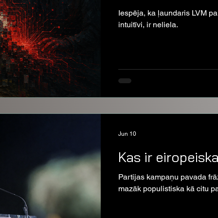
Iespēja, ka ļaundaris LVM par
intuitīvi, ir neliela.
Jun 10
Kas ir eiropeiska
Partijas kampaņu pavada frāze
mazāk populistiska kā citu par