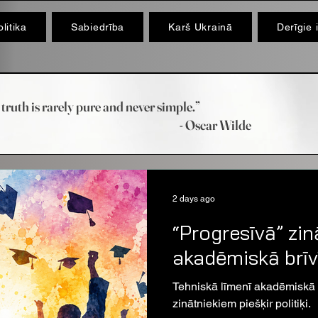
litika
Sabiedrība
Karš Ukrainā
Derīgie 
truth is rarely pure and never simple.”
scar Wilde
2 days ago
“Progresīvā” zin
akadēmiskā brīv
Tehniskā līmenī akadēmiskā br
zinātniekiem piešķir politiķi.