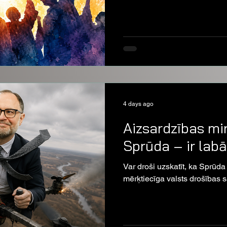
4 days ago
Aizsardzības min
Sprūda – ir lab
Var droši uzskatīt, ka Sprūda
mērķtiecīga valsts drošības 