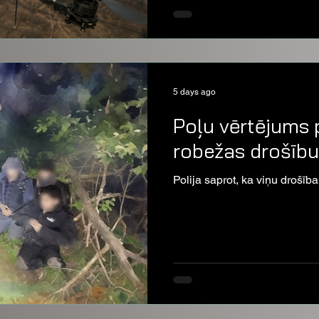
5 days ago
Poļu vērtējums 
robežas drošību
Polija saprot, ka viņu drošīb