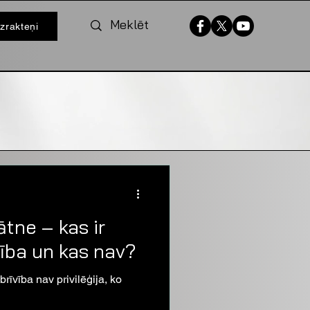
izrakteņi
ātne – kas ir
ība un kas nav?
īvība nav privilēģija, ko