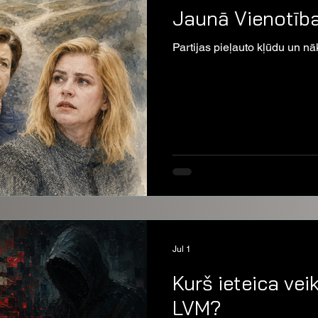
Jaunā Vienotība
Partijas pieļauto kļūdu un nā
Jul 1
Kurš ieteica ve
LVM?