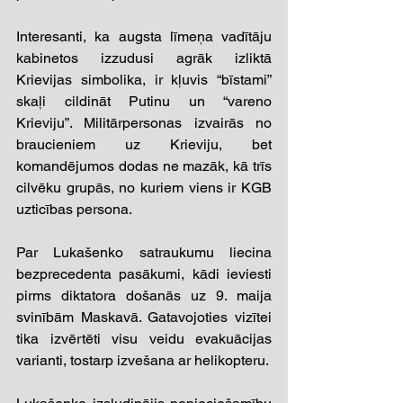
Interesanti, ka augsta līmeņa vadītāju 
kabinetos izzudusi agrāk izliktā 
Krievijas simbolika, ir kļuvis “bīstami” 
skaļi cildināt Putinu un “vareno 
Krieviju”. Militārpersonas izvairās no 
braucieniem uz Krieviju, bet 
komandējumos dodas ne mazāk, kā trīs 
cilvēku grupās, no kuriem viens ir KGB 
uzticības persona.  
Par Lukašenko satraukumu liecina 
bezprecedenta pasākumi, kādi ieviesti 
pirms diktatora došanās uz 9. maija 
svinībām Maskavā. Gatavojoties vizītei 
tika izvērtēti visu veidu evakuācijas 
varianti, tostarp izvešana ar helikopteru. 