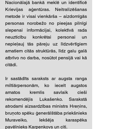
Nacionālajā bankā meklē un identificē 
Krievijas aģentūras. Neitralizēšanas 
metode ir visai vienkārša – aizdomīgās 
personas norobežo no pieejas pilnīgi 
slepenai informācijai, kolektīvā rada 
neuzticību konkrētai personai un 
nepieļauj tās pāreju uz līdzvērtīgiem 
amatiem citās struktūrās, līdz galu galā 
atbrīvo no darba, nosūtot pensijā vai kā 
citādi. 
Ir sastādīts saraksts ar augsta ranga 
miltiārpersonām, ko iecelt augstos 
amatos kremlis savlaik cieši 
rekomendējis Lukašenko. Sarakstā 
atrodami aizsardzības ministrs Hreņins, 
bruņoto spēku ģenerālštāba priekšnieks 
Muraveiko, Iekšēja karaspēka 
pavēlnieks Karpenkovs un citi. 