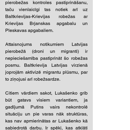
pierobežas kontroles pastiprināšanu, 
taču vienlaicīgi tas notiek arī uz 
Baltkrievijas-Krievijas robežas ar 
Krievijas Brjanskas apgabalu un 
Pleskavas apgabaliem. 
Attaisnojums notikumiem Latvijas 
pierobežā (droni un migranti) ir 
nepieciešamība pastiprināt šo robežas 
posmu. Baltkrievija Latvijas virzienā 
joprojām aktivizē migrantu plūsmu, par 
to ziņojusi arī robežsardze. 
Citiem vārdiem sakot, Lukašenko grib 
būt gatavs visiem variantiem, ja 
gadījumā Putins vairs nekontrolē 
situāciju un pie varas nāk struktūras, 
kas nav apmierinātas ar Lukašenko kā 
sabiedrotā darbu. Ir spēki, kas atklāti 