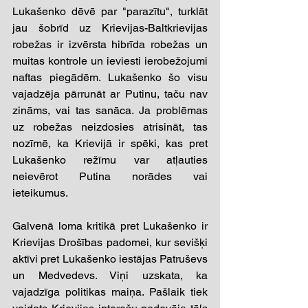
Lukašenko dēvē par "parazītu", turklāt 
jau šobrīd uz Krievijas-Baltkrievijas 
robežas ir izvērsta hibrīda robežas un 
muitas kontrole un ieviesti ierobežojumi 
naftas piegādēm. Lukašenko šo visu 
vajadzēja pārrunāt ar Putinu, taču nav 
zināms, vai tas sanāca. Ja problēmas 
uz robežas neizdosies atrisināt, tas 
nozīmē, ka Krievijā ir spēki, kas pret 
Lukašenko režīmu var atļauties 
neievērot Putina norādes vai 
ieteikumus. 
Galvenā loma kritikā pret Lukašenko ir 
Krievijas Drošības padomei, kur sevišķi 
aktīvi pret Lukašenko iestājas Patruševs 
un Medvedevs. Viņi uzskata, ka 
vajadzīga politikas maiņa. Pašlaik tiek 