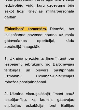
iedzīvotāju vidū, kuru uzdevums būs 
sekot līdzi Krievijas militārpersonāla 
gaitām. 
"Taisnības" komentārs.
 Diemžēl, bet 
izlūkošanas pazīmes norāda uz reālu 
gatavošanos operācijai, kādu 
aprakstījām augstāk.  
1. Ukraina prezidenta līmenī runā par 
iespējamu iebrukumu no Baltkrievijas 
teritorijas un pievērš pastiprinātu 
uzmanību Ukrainas-Baltkrievijas 
robežas pastiprināšanai. 
2. Ukraina visaugstākajā līmenī pauž 
iespējamību, ka kremlis gatavojas 
situācijas eskalācijai pret Baltijas 