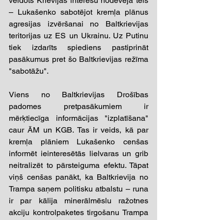
veidots Krievijas interešu nodevēja tēls 
– Lukašenko sabotējot kremļa plānus 
agresijas izvēršanai no Baltkrievijas 
teritorijas uz ES un Ukrainu. Uz Putinu 
tiek izdarīts spiediens pastiprināt 
pasākumus pret šo Baltkrievijas režīma 
"sabotāžu".
Viens no Baltkrievijas Drošības 
padomes pretpasākumiem ir 
mērķtiecīga informācijas "izplatīšana" 
caur ĀM un KGB. Tas ir veids, kā par 
kremļa plāniem Lukašenko cenšas 
informēt ieinteresētās lielvaras un grib 
neitralizēt to pārsteiguma efektu. Tāpat 
viņš cenšas panākt, ka Baltkrievija no 
Trampa saņem politisku atbalstu – runa 
ir par kālija minerālmēslu ražotnes 
akciju kontrolpaketes tirgošanu Trampa 