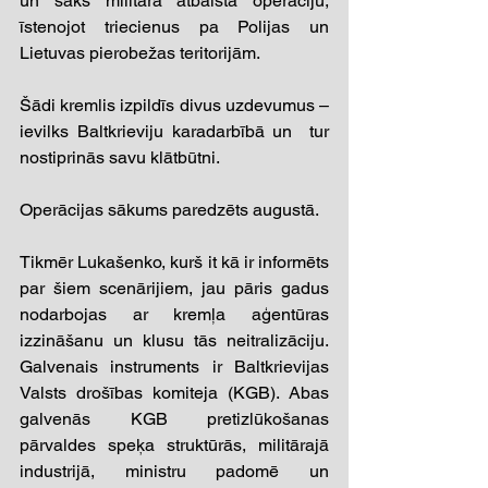
un sāks militārā atbalsta operāciju, 
īstenojot triecienus pa Polijas un 
Lietuvas pierobežas teritorijām. 
Šādi kremlis izpildīs divus uzdevumus – 
ievilks Baltkrieviju karadarbībā un  tur 
nostiprinās savu klātbūtni.  
Operācijas sākums paredzēts augustā.  
Tikmēr Lukašenko, kurš it kā ir informēts 
par šiem scenārijiem, jau pāris gadus 
nodarbojas ar kremļa aģentūras 
izzināšanu un klusu tās neitralizāciju. 
Galvenais instruments ir Baltkrievijas 
Valsts drošības komiteja (KGB). Abas 
galvenās KGB pretizlūkošanas 
pārvaldes speķa struktūrās, militārajā 
industrijā, ministru padomē un 