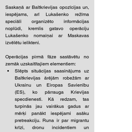
Saskaņā ar Baltkrievijas opozīcijas un, 
iespējams, arī Lukašenko režīma 
speciāli organizēto informācijas 
noplūdi, kremlis gatavo operāciju 
Lukašenko nomaiņai ar Maskavas 
izvēlētu ielikteni. 
Operācijas pirmā fāze sastāvētu no 
zemāk uzskaitītajiem elementiem: 
Slēpts situācijas saasinājums uz 
Baltkrievijas ārējām robežām ar 
Ukrainu un Eiropas Savienību 
(ES), ko pārrauga Krievijas 
specdienesti. Kā redzam, tas 
turpinās jau vairākus gadus ar 
mērķi panākt iespējami asāku 
pretreakciju. Runa ir par migrantu 
krīzi, dronu incidentiem un 