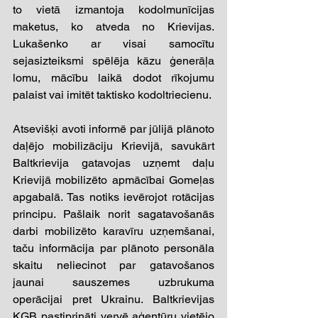
to vietā izmantoja kodolmunīcijas 
maketus, ko atveda no Krievijas. 
Lukašenko ar visai samocītu 
sejasizteiksmi spēlēja kāzu ģenerāļa 
lomu, mācību laikā dodot rīkojumu 
palaist vai imitēt taktisko kodoltriecienu. 
Atsevišķi avoti informē par jūlijā plānoto 
daļējo mobilizāciju Krievijā, savukārt 
Baltkrievija gatavojas uzņemt daļu 
Krievijā mobilizēto apmācībai Gomeļas 
apgabalā. Tas notiks ievērojot rotācijas 
principu. Pašlaik norit sagatavošanās 
darbi mobilizēto karavīru uzņemšanai, 
taču informācija par plānoto personāla 
skaitu neliecinot par gatavošanos 
jaunai sauszemes uzbrukuma 
operācijai pret Ukrainu. Baltkrievijas 
KGB pastiprināti vervē aģentūru vietējo 