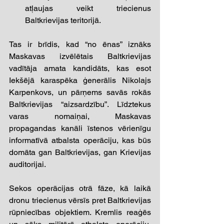
atļaujas veikt triecienus 
Baltkrievijas teritorijā.
Tas ir brīdis, kad “no ēnas” iznāks 
Maskavas izvēlētais Baltkrievijas 
vadītāja amata kandidāts, kas esot 
Iekšējā karaspēka ģenerālis Nikolajs 
Karpenkovs, un pārņems savās rokās 
Baltkrievijas “aizsardzību”. Līdztekus 
varas nomaiņai, Maskavas 
propagandas kanāli īstenos vērienīgu 
informatīvā atbalsta operāciju, kas būs 
domāta gan Baltkrievijas, gan Krievijas 
auditorijai.  
Sekos operācijas otrā fāze, kā laikā 
dronu triecienus vērsīs pret Baltkrievijas 
rūpniecības objektiem. Kremlis reaģēs 