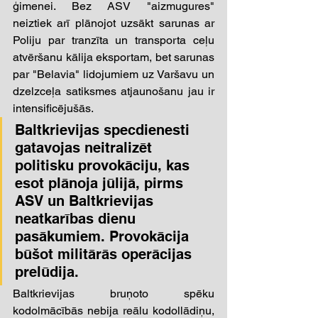
ģimenei. Bez ASV "aizmugures" 
neiztiek arī plānojot uzsākt sarunas ar 
Poliju par tranzīta un transporta ceļu 
atvēršanu kālija eksportam, bet sarunas 
par "Belavia" lidojumiem uz Varšavu un 
dzelzceļa satiksmes atjaunošanu jau ir 
intensificējušās. 
Baltkrievijas specdienesti 
gatavojas neitralizēt 
politisku provokāciju, kas 
esot plānoja jūlijā, pirms 
ASV un Baltkrievijas 
neatkarības dienu 
pasākumiem. Provokācija 
būšot militārās operācijas 
prelūdija.
Baltkrievijas bruņoto spēku 
kodolmācībās nebija reālu kodollādiņu, 