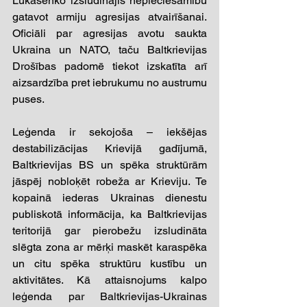
Lukašenko izsludinājis nepieciešamību 
gatavot armiju agresijas atvairīšanai. 
Oficiāli par agresijas avotu saukta 
Ukraina un NATO, taču Baltkrievijas 
Drošības padomē tiekot izskatīta arī 
aizsardzība pret iebrukumu no austrumu 
puses.  
Leģenda ir sekojoša – iekšējas 
destabilizācijas Krievijā gadījumā, 
Baltkrievijas BS un spēka struktūrām 
jāspēj nobloķēt robeža ar Krieviju. Te 
kopainā iederas Ukrainas dienestu 
publiskotā informācija, ka Baltkrievijas 
teritorijā gar pierobežu izsludināta 
slēgta zona ar mērķi maskēt karaspēka 
un citu spēka struktūru kustību un 
aktivitātes. Kā attaisnojums kalpo 
leģenda par Baltkrievijas-Ukrainas 