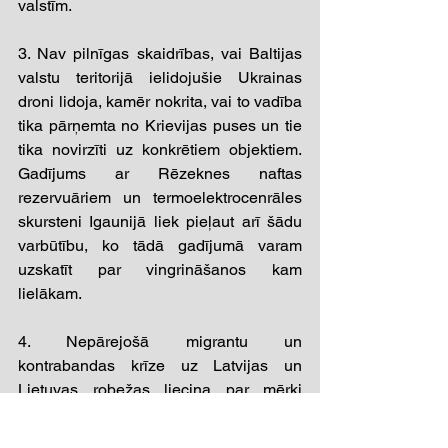
valstīm.  
3. Nav pilnīgas skaidrības, vai Baltijas 
valstu teritorijā ielidojušie Ukrainas 
droni lidoja, kamēr nokrita, vai to vadība 
tika pārņemta no Krievijas puses un tie 
tika novirzīti uz konkrētiem objektiem. 
Gadījums ar Rēzeknes naftas 
rezervuāriem un termoelektrocenrāles 
skursteni Igaunijā liek pieļaut arī šādu 
varbūtību, ko tādā gadījumā varam 
uzskatīt par vingrināšanos kam 
lielākam. 
4. Nepārejošā migrantu un 
kontrabandas krīze uz Latvijas un 
Lietuvas robežas liecina par mērķi 
saglabāt sasprindzinājumu un pārbaudīt 
reakciju, tai skaitā arī Baltijas valstu 