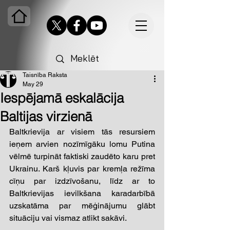
Taisnība Raksta
May 29
Iespējamā eskalācija
Baltijas virzienā
Baltkrievija ar visiem tās resursiem 
ieņem arvien nozīmīgāku lomu Putina 
vēlmē turpināt faktiski zaudēto karu pret 
Ukrainu. Karš kļuvis par kremļa režīma 
cīņu par izdzīvošanu, līdz ar to 
Baltkrievijas ievilkšana karadarbībā 
uzskatāma par mēģinājumu glābt 
situāciju vai vismaz atlikt sakāvi. 