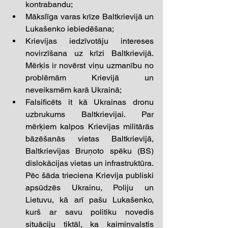
kontrabandu; 
Mākslīga varas krīze Baltkrievijā un 
Lukašenko iebiedēšana; 
Krievijas iedzīvotāju intereses 
novirzīšana uz krīzi Baltkrievijā. 
Mērķis ir novērst viņu uzmanību no 
problēmām Krievijā un 
neveiksmēm karā Ukrainā; 
Falsificēts it kā Ukrainas dronu 
uzbrukums Baltkrievijai. Par 
mērķiem kalpos Krievijas militārās 
bāzēšanās vietas Baltkrievijā, 
Baltkrievijas Bruņoto spēku (BS) 
dislokācijas vietas un infrastruktūra. 
Pēc šāda trieciena Krievija publiski 
apsūdzēs Ukrainu, Poliju un 
Lietuvu, kā arī pašu Lukašenko, 
kurš ar savu politiku novedis 
situāciju tiktāl, ka kaimiņvalstis 