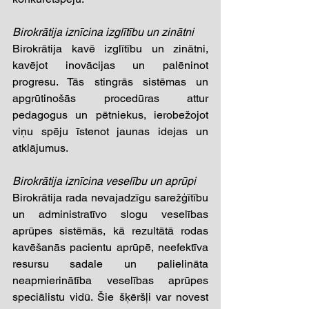
​ 
Birokrātija iznīcina izglītību un zinātni 
Birokrātija kavē izglītību un zinātni, 
kavējot inovācijas un palēninot 
progresu. Tās stingrās sistēmas un 
apgrūtinošās procedūras attur 
pedagogus un pētniekus, ierobežojot 
viņu spēju īstenot jaunas idejas un 
atklājumus. 
​ 
Birokrātija iznīcina veselību un aprūpi 
Birokrātija rada nevajadzīgu sarežģītību 
un administratīvo slogu veselības 
aprūpes sistēmās, kā rezultātā rodas 
kavēšanās pacientu aprūpē, neefektīva 
resursu sadale un palielināta 
neapmierinātība veselības aprūpes 
speciālistu vidū. Šie šķēršļi var novest 