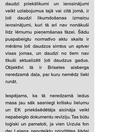
daudzi priekšlikumi un ierosinājumi 
veikt uzlabojumus tajā vai citā jomā, ir 
ļoti daudzi likumdošanas izmaiņu 
ierosinājumi, kuri tā arī nav nonākuši 
līdz lēmumu pieņemšanas fāzei. Šādu 
puspabeigtu normatīvo aktu skaits ir 
mērāms ļoti daudzos simtos un aptver 
visas jomas, un daudzi no tiem nav 
tikuši aktualizēti ļoti daudzus gadus. 
Objektīvi tā ir Briseles aisberga 
neredzamā daļa, par kuru nemēdz lieki 
runāt.  
Iespējams, ka tā neredzamā ledus 
masa jau sāk sasniegt kritisku lielumu 
un EK priekšsēdētāja aicināja veikt 
nepabeigto dokumentu revīziju. Tas būtu 
loģiski un pamatoti, ja vien Urzula fon 
der Leiena nenoteiktu prioritātes šādai 