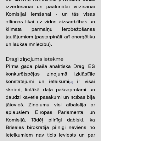
izvērtēšanai un paātrinātai virzīšanai 
Komisijai lemšanai - un tās visas 
attiecas tikai uz vides aizsardzības un 
klimata pārmaiņu ierobežošanas 
jautājumiem (pastarpināti arī enerģētiku 
un lauksaimniecību). 
Dragi ziņojuma ietekme 
Pirms gada plašā analītiskā Dragi ES 
konkurētspējas ziņojumā izklāstītie 
konstatējumi un ieteikumi
ir visai 
[4]
skaidri, lielākā daļa pašsaprotami un 
daudzi kavētie pasākumi un rīcības bija 
jāievieš. Ziņojumu visi atbalstīja ar 
aplausiem Eiropas Parlamentā un 
Komisijā. Tādēļ pilnīgi dabiski, ka 
Briseles birokrātijā pilnīgi neviens no 
ieteikumiem nav ticis ieviests un par 