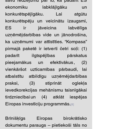
savu redzējumu par to, kā padarīt ES 
ekonomiku labklājīgāku un 
konkurētspējīgāku. Lai atgūtu 
konkurētspēju un veicinātu izaugsmi, 
ES ir jāveicina labvēlīga 
uzņēmējdarbības vide un jānodrošina, 
ka uzņēmumi var attīstīties. “Kompasa” 
pirmajā paketē ir ietverti četri soļi: (1) 
padarīt ilgtspējības pārskatus 
pieejamākus un efektīvākus , (2) 
vienkāršot uzticamības pārbaudi, lai 
atbalstītu atbildīgu uzņēmējdarbības 
praksi, (3) stiprināt oglekļa 
ievedkorekcijas mehānismu taisnīgākai 
tirdzniecībai un (4) atklāt iespējas 
Eiropas investīciju programmās.
[8]
Brīnišķīgs Eiropas birokrātisko 
dokumentu paraugs – pietiekoši tāls no 