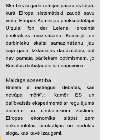
Skarbās šī gada reālijas pasaules telpā, 
kurā Eiropa sistemātiski zaudē savu 
vietu, Eiropas Komisijas priekšsēdētājai 
Urzulai fon der Leienai ierosināt 
birokrātijas mazināšanu Komisijā un 
darbinieku skaita samazināšanu jau 
šajā gadā. Izklausījās daudzsološi, bet 
nav pamata pārliekam optimismam, jo 
Briseles darbaļaudis to neapsveica. 
Maldīgā apsēstība 
Brisele ir iestrēgusi debatēs, kas 
netrāpa mērķī.
 Kamēr ES un 
[2]
dalībvalstis eksperimentē ar regulējuma 
detaļām un simboliskiem žestiem, 
Eiropas ekonomika slāpst zem 
nekontrolētas birokrātijas un nodokļu 
sloga, kas kavē izaugsmi. 