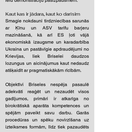
ielu demonstrāciju pašizpausmēm. 
Kaut kas ir jādara, kaut ko darīsim 
Smagie nokdauni tirdzniecības sarunās 
ar Ķīnu un ASV tarifu barjeru 
mazināšanā, kā arī ES ļoti vājā 
ekonomiskā izaugsme un karadarbība 
Ukraina un pastāvīgie apdraudējumi no 
Krievijas, liek Briselei daudzos 
lozungus un aicinājumus kaut nedaudz 
atšķaidīt ar pragmatiskākām rīcībām.  
Objektīvi Briseles nespēja pasaulē 
adekvāti reaģēt un nezaudēt visos 
gadījumos, primāri ir atkarīga no 
birokrātiskā aparāta kompetences un 
spējām paveikt savu darbu. Garās 
procedūras un spēku novirzīšana uz 
izteiksmes formām, līdz tiek pazaudēts 