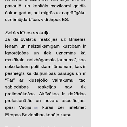
pasaulē, un kapitāls mazticami gaidīs 
četrus gadus, bet migrēs uz saprātīgāku 
uzņēmējdarbības vidi ārpus ES. 
Sabiedrības reakcija 
Ja dalībvalstīs reakcijas uz Briseles 
lēnām un neizteiksmīgām kustībām ir 
ignorējošas un tiek uzņemtas kā 
mazākais “neizbēgamais ļaunums”, kas 
seko katram politiskam lēmumam, kas ir 
pasniegts kā daiļrunības paraugs un ir 
“Par” ar klusējošo vairākumu, tad 
sabiedrības reakcijas nav tik 
pretimnākošas. Aktīvākas ir dažādas 
profesionālās un nozaru asociācijas, 
īpaši Vācijā,
 kuras cer ietekmēt 
[10]
Eiropas Savienības kopējo kursu. 