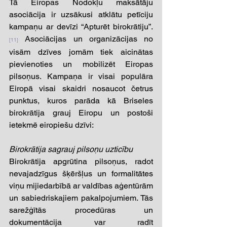
Tā Eiropas Nodokļu maksātāju 
asociācija ir uzsākusi atklātu petīciju 
kampaņu ar devīzi “Apturēt birokrātiju”.
 Asociācijas un organizācijas no 
[11]
visām dzīves jomām tiek aicinātas 
pievienoties un mobilizēt Eiropas 
pilsoņus. Kampaņa ir visai populāra 
Eiropā visai skaidri nosaucot četrus 
punktus, kuros parāda kā Briseles 
birokrātija grauj Eiropu un postoši 
ietekmē eiropiešu dzīvi: 
Birokrātija sagrauj pilsoņu uzticību 
Birokrātija apgrūtina pilsoņus, radot 
nevajadzīgus šķēršļus un formalitātes 
viņu mijiedarbībā ar valdības aģentūrām 
un sabiedriskajiem pakalpojumiem. Tās 
sarežģītās procedūras un 
dokumentācija var radīt 