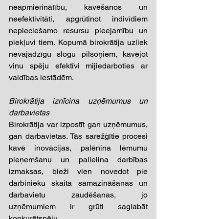
neapmierinātību, kavēšanos un 
neefektivitāti, apgrūtinot indivīdiem 
nepieciešamo resursu pieejamību un 
piekļuvi tiem. Kopumā birokrātija uzliek 
nevajadzīgu slogu pilsoņiem, kavējot 
viņu spēju efektīvi mijiedarboties ar 
valdības iestādēm. 
Birokrātija iznīcina uzņēmumus un 
darbavietas 
Birokrātija var izpostīt gan uzņēmumus, 
gan darbavietas. Tās sarežģītie procesi 
kavē inovācijas, palēnina lēmumu 
pieņemšanu un palielina darbības 
izmaksas, bieži vien novedot pie 
darbinieku skaita samazināšanas un 
darbavietu zaudēšanas, jo 
uzņēmumiem ir grūti saglabāt 
konkurētspēju. 