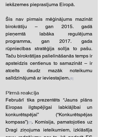
iekšzemes pieprasījuma Eiropā. 
Šis nav pirmais mēģinājums mazināt 
birokrātiju – gan 2015. gadā 
pieņemtā labāka regulējuma 
programma, gan 2017. gada 
rūpniecības stratēģija solīja to pašu. 
Taču birokrātijas palielināšanās temps ir 
apsteidzis centienus to samazināt – ir 
atcelts daudz mazāk noteikumu 
salīdzinājumā ar ieviestajiem.
[6]
Pirmā reakcija 
Februārī tika prezentēts “Jauns plāns 
Eiropas ilgtspējīgai labklājībai un 
konkurētspējai” (“Konkurētspējas 
kompass”)
. Komisija, pamatojoties uz 
[7]
Dragi ziņojuma ieteikumiem, izklāstīja 