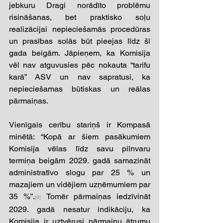
jebkuru Dragi norādīto problēmu 
risināšanas, bet praktisko soļu 
realizācijai nepieciešamās procedūras 
un prasības solās būt pieejas līdz šī 
gada beigām. Jāpieņem, ka Komisija 
vēl nav atguvusies pēc nokauta “tarifu 
karā” ASV un nav sapratusi, ka 
nepieciešamas būtiskas un reālas 
pārmaiņas. 
Vienīgais cerību stariņš ir Kompasā 
minētā: “Kopā ar šiem pasākumiem 
Komisija vēlas līdz savu pilnvaru 
termiņa beigām 2029. gadā samazināt 
administratīvo slogu par 25 % un 
mazajiem un vidējiem uzņēmumiem par 
35 %”.
 Tomēr pārmaiņas iedzīvināt 
[9]
2029. gadā nesatur indikāciju, ka 
Komisija ir uztvērusi pārmaiņu ātrumu 