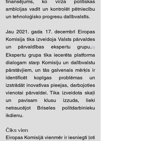
finansējums, ko virza politiskas 
ambīcijas vadīt un kontrolēt pētniecību 
un tehnoloģisko progresu dalībvalstīs. 
Jau 2021. gada 17. decembrī Eiropas 
Komisija tika izveidoja Valsts pārvaldes 
un pārvaldības ekspertu grupu.
[3]
Ekspertu grupa tika iecerēta platforma 
dialogam starp Komisiju un dalībvalstu 
pārstāvjiem, un tās galvenais mērķis ir 
identificēt kopīgas problēmas un 
izstrādāt inovatīvas pieejas, darbojoties 
vienotai pārvaldei. Tika izveidota skaļi 
un pavisam klusu izzuda, lieki 
netraucējot Briseles politdarbinieku 
ikdienu. 
Čiks vien 
Eiropas Komisijā vienmēr ir iesniegti ļoti 