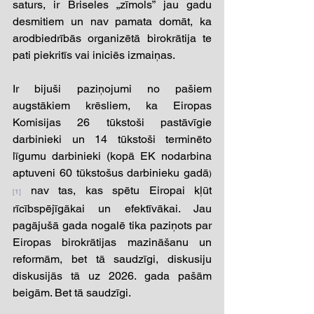
saturs, ir Briseles „zīmols” jau gadu 
desmitiem un nav pamata domāt, ka 
arodbiedrībās organizētā birokrātija te 
pati piekritīs vai iniciēs izmaiņas.  
Ir bijuši paziņojumi no pašiem 
augstākiem krēsliem, ka Eiropas 
Komisijas 26 tūkstoši pastāvīgie 
darbinieki un 14 tūkstoši terminēto 
līgumu darbinieki (kopā EK nodarbina 
aptuveni 60 tūkstošus darbinieku gadā
)
 nav tas, kas spētu Eiropai kļūt 
[1]
rīcībspējīgākai un efektīvākai. Jau 
pagājušā gada nogalē tika paziņots par 
Eiropas birokrātijas mazināšanu un 
reformām, bet tā saudzīgi, diskusiju 
diskusijās tā uz 2026. gada pašām 
beigām. Bet tā saudzīgi. 