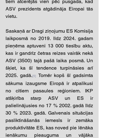
tiem atcerējās vien pēc pusgada, kad 
ASV prezidents atgādināja Eiropai tās 
vietu.  
Saskaņā ar Dragi ziņojumu ES Komisija 
laikposmā no 2019. līdz 2024. gadam 
pieņēma aptuveni 13 000 tiesību aktu, 
kas ir gandrīz četras reizes vairāk nekā 
ASV (3500) tajā pašā laika posmā. Un 
šķiet, ka šī tendence turpināsies arī 
2025. gadā.
 Tomēr kopš šī gadsimta 
[5]
sākuma izaugsme Eiropā ir atpalikusi 
no citiem pasaules reģioniem. IKP 
atšķirība starp ASV un ES ir 
palielinājusies no 17 % 2002. gadā līdz 
30 % 2023. gadā. Galvenais situācijas 
pasliktināšanās iemesls ir zemāka 
produktivitāte ES, kas noved pie lēnāka 
ienākumu pieauguma un vājāka 