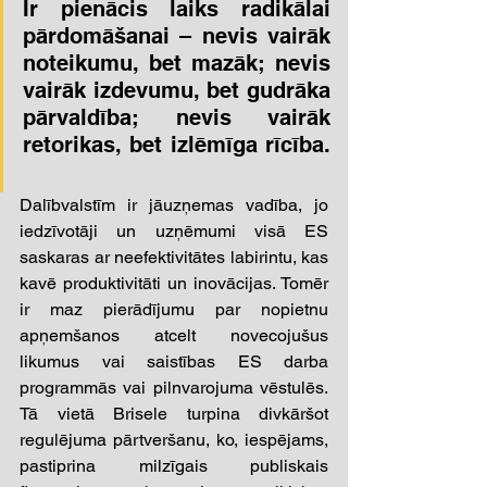
Ir pienācis laiks radikālai 
pārdomāšanai – nevis vairāk 
noteikumu, bet mazāk; nevis 
vairāk izdevumu, bet gudrāka 
pārvaldība; nevis vairāk 
retorikas, bet izlēmīga rīcība. 
Dalībvalstīm ir jāuzņemas vadība, jo 
iedzīvotāji un uzņēmumi visā ES 
saskaras ar neefektivitātes labirintu, kas 
kavē produktivitāti un inovācijas. Tomēr 
ir maz pierādījumu par nopietnu 
apņemšanos atcelt novecojušus 
likumus vai saistības ES darba 
programmās vai pilnvarojuma vēstulēs. 
Tā vietā Brisele turpina divkāršot 
regulējuma pārtveršanu, ko, iespējams, 
pastiprina milzīgais publiskais 