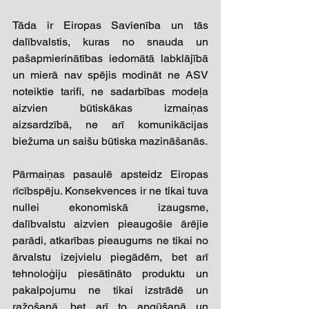
Tāda ir Eiropas Savienība un tās 
dalībvalstis, kuras no snauda un 
pašapmierinātības iedomātā labklājībā 
un mierā nav spējis modināt ne ASV 
noteiktie tarifi, ne sadarbības modeļa 
aizvien būtiskākas izmaiņas 
aizsardzībā, ne arī komunikācijas 
biežuma un saišu būtiska mazināšanās.
Pārmaiņas pasaulē apsteidz Eiropas 
rīcībspēju. Konsekvences ir ne tikai tuva 
nullei ekonomiskā izaugsme, 
dalībvalstu aizvien pieaugošie ārējie 
parādi, atkarības pieaugums ne tikai no 
ārvalstu izejvielu piegādēm, bet arī 
tehnoloģiju piesātināto produktu un 
pakalpojumu ne tikai izstrādē un 
ražošanā, bet arī to apgūšanā un 