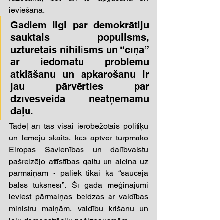
ieviešanā. 
Gadiem ilgi par demokrātiju 
sauktais populisms, 
uzturētais nihilisms un “cīņa” 
ar iedomātu problēmu 
atklāšanu un apkarošanu ir 
jau pārvērties par 
dzīvesveida neatņemamu 
daļu. 
Tādēļ arī tas visai ierobežotais politiķu 
un lēmēju skaits, kas aptver turpmāko 
Eiropas Savienības un dalībvalstu 
pašreizējo attīstības gaitu un aicina uz 
pārmaiņām - paliek tikai kā “saucēja 
balss tuksnesī”. Šī gada mēģinājumi 
ieviest pārmaiņas beidzas ar valdības 
ministru maiņām, valdību krišanu un 