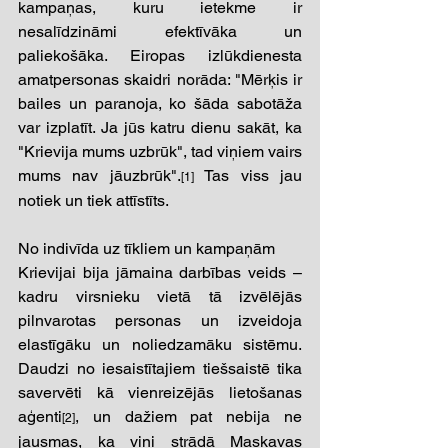
kampaņas, kuru ietekme ir 
nesalīdzināmi efektīvāka un 
paliekošāka. Eiropas izlūkdienesta 
amatpersonas skaidri norāda: "Mērķis ir 
bailes un paranoja, ko šāda sabotāža 
var izplatīt. Ja jūs katru dienu sakāt, ka 
"Krievija mums uzbrūk", tad viņiem vairs 
mums nav jāuzbrūk".
 Tas viss jau 
[1]
notiek un tiek attīstīts.
No indivīda uz tīkliem un kampaņām 
Krievijai bija jāmaina darbības veids – 
kadru virsnieku vietā tā izvēlējās 
pilnvarotas personas un izveidoja 
elastīgāku un noliedzamāku sistēmu. 
Daudzi no iesaistītajiem tiešsaistē tika 
savervēti kā vienreizējās lietošanas 
aģenti
, un dažiem pat nebija ne 
[2]
jausmas, ka viņi strādā Maskavas 