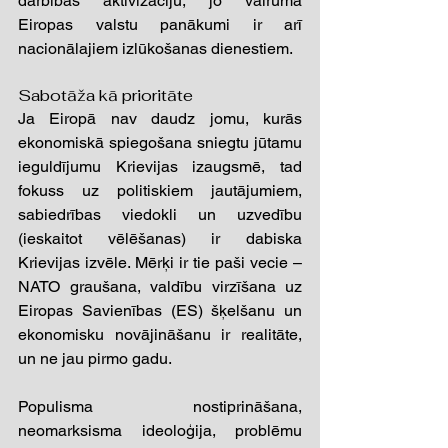
darbības aktivizāciju, jo vairumā 
Eiropas valstu panākumi ir arī 
nacionālajiem izlūkošanas dienestiem.  
Sabotāža kā prioritāte 
Ja Eiropā nav daudz jomu, kurās 
ekonomiskā spiegošana sniegtu jūtamu 
ieguldījumu Krievijas izaugsmē, tad 
fokuss uz politiskiem jautājumiem, 
sabiedrības viedokli un uzvedību 
(ieskaitot vēlēšanas) ir dabiska 
Krievijas izvēle. Mērķi ir tie paši vecie – 
NATO graušana, valdību virzīšana uz 
Eiropas Savienības (ES) šķelšanu un 
ekonomisku novājināšanu ir realitāte, 
un ne jau pirmo gadu. 
Populisma nostiprināšana, 
neomarksisma ideoloģija, problēmu 