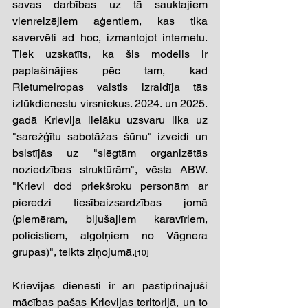
savas darbības uz tā sauktajiem 
vienreizējiem aģentiem, kas tika 
savervēti ad hoc, izmantojot internetu. 
Tiek uzskatīts, ka šis modelis ir 
paplašinājies pēc tam, kad 
Rietumeiropas valstis izraidīja tās 
izlūkdienestu virsniekus. 2024. un 2025. 
gadā Krievija lielāku uzsvaru lika uz 
"sarežģītu sabotāžas šūnu" izveidi un 
bslstījās uz "slēgtām organizētās 
noziedzības struktūrām", vēsta ABW. 
"Krievi dod priekšroku personām ar 
pieredzi tiesībaizsardzības jomā 
(piemēram, bijušajiem karavīriem, 
policistiem, algotņiem no Vāgnera 
grupas)", teikts ziņojumā.
[10] 
Krievijas dienesti ir arī pastiprinājuši 
mācības pašas Krievijas teritorijā, un to 