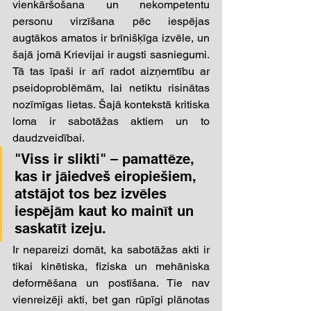
vienkāršošana un nekompetentu 
personu virzīšana pēc iespējas 
augtākos amatos ir brīnišķīga izvēle, un 
šajā jomā Krievijai ir augsti sasniegumi. 
Tā tas īpaši ir arī radot aizņemtību ar 
pseidoproblēmām, lai netiktu risinātas 
nozīmīgas lietas. Šajā kontekstā kritiska 
loma ir sabotāžas aktiem un to 
daudzveidībai. 
"Viss ir slikti" – pamattēze, 
kas ir jāiedveš eiropiešiem, 
atstājot tos bez izvēles 
iespējām kaut ko mainīt un 
saskatīt izeju. 
Ir nepareizi domāt, ka sabotāžas akti ir 
tikai kinētiska, fiziska un mehāniska 
deformēšana un postīšana. Tie nav 
vienreizēji akti, bet gan rūpīgi plānotas 