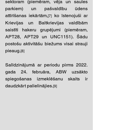
sektoram (piemēram, vēja un saules 
parkiem) un pašvaldību ūdens 
attīrīšanas iekārtām,
 ko īstenojuši ar 
[7]
Krievijas un Baltkrievijas valdībām 
saistīti hakeru grupējumi (piemēram, 
APT28, APT29 un UNC1151). Šādu 
postošu aktivitāšu biežums visai strauji 
pieaug.
[8] 
Salīdzinājumā ar periodu pirms 2022. 
gada 24. februāra, ABW uzsākto 
spiegošanas izmeklēšanu skaits ir 
daudzkārt palielinājies.
[9] 