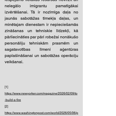
nelegālo imigrantu pamatīgākai 
izvērtēšanai. Tā ir nozīmīga daļa no 
jaunās sabotāžas tīmekļa daļas, un 
minētajam dienestam ir nepieciešamās 
zināšanas un tehniskie līdzekļi, kā 
pārliecināties par pāri robežai nonākušo 
personāliju tehniskām prasmēm un 
sagatavotības līmeni aģentūras 
paplašināšanai un sabotāžas operāciju 
veikšanai. 
[1] 
https://www.newyorker.com/magazine/2026/02/09/to
-build-a-fire
[2] 
https://www.washingtonpost.com/world/2026/05/06/p