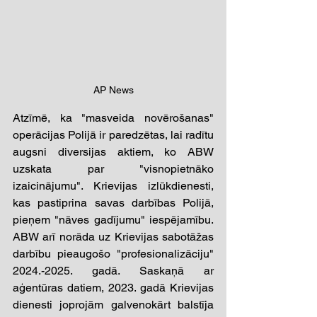
AP News
Atzīmē, ka "masveida novērošanas" 
operācijas Polijā ir paredzētas, lai radītu 
augsni diversijas aktiem, ko ABW 
uzskata par "visnopietnāko 
izaicinājumu". Krievijas izlūkdienesti, 
kas pastiprina savas darbības Polijā, 
pieņem "nāves gadījumu" iespējamību. 
ABW arī norāda uz Krievijas sabotāžas 
darbību pieaugošo "profesionalizāciju" 
2024.-2025. gadā. Saskaņā ar 
aģentūras datiem, 2023. gadā Krievijas 
dienesti joprojām galvenokārt balstīja 