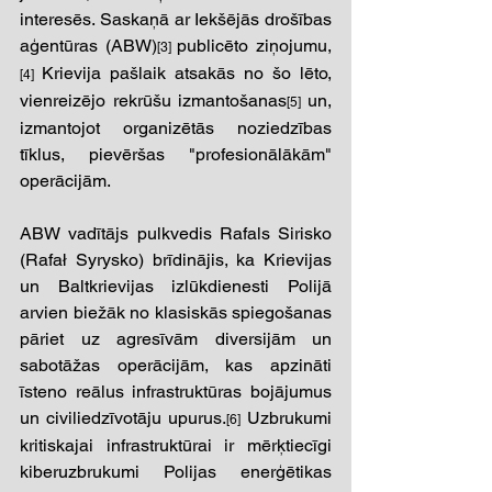
interesēs. Saskaņā ar Iekšējās drošības 
aģentūras (ABW)
publicēto ziņojumu,
[3] 
Krievija pašlaik atsakās no šo lēto, 
[4] 
vienreizējo rekrūšu izmantošanas
un, 
[5] 
izmantojot organizētās noziedzības 
tīklus, pievēršas "profesionālākām" 
operācijām. 
ABW vadītājs pulkvedis Rafals Sirisko 
(Rafał Syrysko) brīdinājis, ka Krievijas 
un Baltkrievijas izlūkdienesti Polijā 
arvien biežāk no klasiskās spiegošanas 
pāriet uz agresīvām diversijām un 
sabotāžas operācijām, kas apzināti 
īsteno reālus infrastruktūras bojājumus 
un civiliedzīvotāju upurus.
 Uzbrukumi 
[6]
kritiskajai infrastruktūrai ir mērķtiecīgi 
kiberuzbrukumi Polijas enerģētikas 