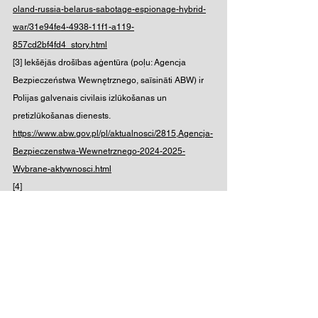
oland-russia-belarus-sabotage-espionage-hybrid-
war/31e94fe4-4938-11f1-a119-
857cd2bf4fd4_story.html
[3] Iekšējās drošības aģentūra (poļu: Agencja 
Bezpieczeństwa Wewnętrznego, saīsināti ABW) ir 
Polijas galvenais civilais izlūkošanas un 
pretizlūkošanas dienests. 
https://www.abw.gov.pl/pl/aktualnosci/2815,Agencja-
Bezpieczenstwa-Wewnetrznego-2024-2025-
Wybrane-aktywnosci.html
[4] 
https://www.abw.gov.pl/pl/aktualnosci/2815,Agencja-
Bezpieczenstwa-Wewnetrznego-2024-2025-
Wybrane-aktywnosci.html
[5] 
https://link.springer.com/epdf/10.1057/s41284-
025-00503-2?
sharing_token=QdcUAsNQW47RpXwqHsJPw1xOt4
8VBPO10Uv7D6sAgHt9Krk3H3oo4U51OsTYQGPG