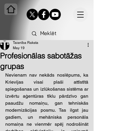
Taisnība Raksta
May 19
Profesionālas sabotāžas
grupas
Nevienam nav nekāds noslēpums, ka 
Krievijas visai plaši attīstītā 
spiegošanas un izlūkošanas sistēma ar 
izvērtu aģentūras tīklu pārdzīvo gan 
paaudžu nomaiņu, gan tehniskās 
modernizācijas posmu. Tas ilgst jau 
gadiem, un mehāniska personāla 
nomaiņa ne vienmēr spēj nodrošināt 