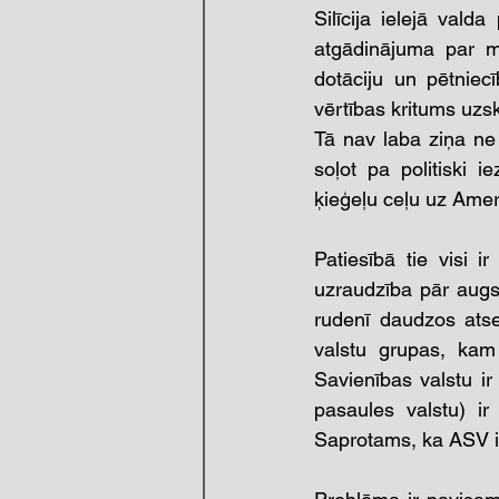
Silīcija ielejā val
atgādinājuma par mo
dotāciju un pētniec
vērtības kritums uzsk
Tā nav laba ziņa ne
soļot pa politiski
ķieģeļu ceļu uz Amer
Patiesībā tie visi ir
uzraudzība pār augst
rudenī daudzos atse
valstu grupas, kam
Savienības valstu ir 
pasaules valstu) ir
Saprotams, ka ASV ir