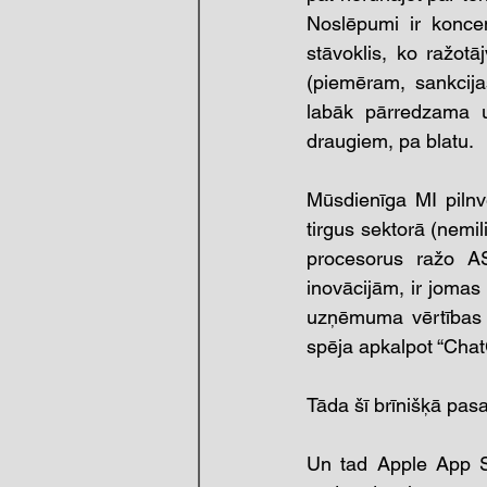
Noslēpumi ir konce
stāvoklis, ko ražotā
(piemēram, sankcijas
labāk pārredzama u
draugiem, pa blatu.
Mūsdienīga MI pilnvē
tirgus sektorā (nemi
procesorus ražo A
inovācijām, ir jomas
uzņēmuma vērtības p
spēja apkalpot “Cha
Tāda šī brīnišķā pasa
Un tad Apple App St