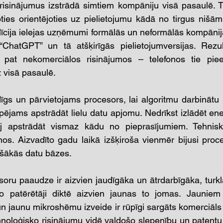
risinājumus izstrādā simtiem kompāniju visā pasaulē. Tie
ākoties orientējoties uz pielietojumu kādā no tirgus nišām
Silīcija ielejas uzņēmumi formālās un neformālās kompāni
s “ChatGPT” un tā atšķirīgās pielietojumversijas. Rezult
āt pat nekomerciālos risinājumos – telefonos tie pie
 visā pasaulē.
dīgs un pārvietojams procesors, lai algoritmu darbināt
ējams apstrādāt lielu datu apjomu. Nedrīkst izlādēt ener
j apstrādāt vismaz kādu no pieprasījumiem. Tehniska
nos. Aizvadīto gadu laikā izšķiroša vienmēr bijusi proce
ašākās datu bāzes.
ru paaudze ir aizvien jaudīgāka un ātrdarbīgāka, turklā
 jo patērētāji diktē aizvien jaunas to jomas. Jauniem 
n jaunu mikroshēmu izveide ir rūpīgi sargāts komerciāls
hnoloģisko risinājumu vidē valdošo slepenību un patentu