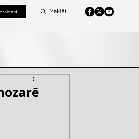
izrakteņi
 nozarē