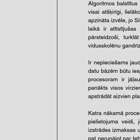
Algoritmos balstītus 
visai atšķirīgi, liel
apzināta izvēle, jo 
laikā ir attīstījuša
pārsteidzoši, turkl
vidusskolēnu gandrīz
Ir nepieciešams jau
datu bāzēm būtu iesp
procesoram ir jāļau
panākts visos virzie
apstrādāt aizvien pl
Katra nākamā proceso
pielietojuma veidi,
izstrādes izmaksas u
pat nerunājot par te