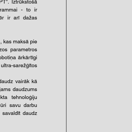
”. Iztrūkstošā 
rammai - to ir 
r ir arī dažas 
, kas maksā pie 
os parametros 
tiņa ārkārtīgi 
tra-sarežģītos 
audz vairāk kā 
ājams daudzums 
ta tehnoloģiju 
ri savu darbu 
savaldīt daudz 