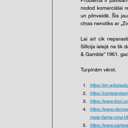
Problēma ir pavisam 
nodod komerciālai rea
un pilnveidē. Šis ja
cīņas nenotiks ar „Zv
Lai arī cik neparast
Silīcija ielejā ne tik
& Gamble” 1961. gad
Turpinām vērot.
https://en.wikipedi
https://companies
https://www.fool.c
https://www.nbcne
meta-llama-rcna1
https://www.pamper