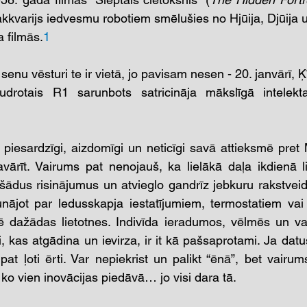
kkvarijs iedvesmu robotiem smēlušies no Hjūija, Djūija u
 filmās.
1
senu vēsturi te ir vietā, jo pavisam nesen - 20. janvārī
gudrotais R1 sarunbots satricināja mākslīgā intelekt
iesardzīgi, aizdomīgi un neticīgi savā attieksmē pret M
ārīt. Vairums pat nenojauš, ka lielākā daļa ikdienā lie
šādus risinājumus un atvieglo gandrīz jebkuru rakstveid
ājot par ledusskapja iestatījumiem, termostatiem vai 
 dažādas lietotnes. Indivīda ieradumos, vēlmēs un vaja
, kas atgādina un ievirza, ir it kā pašsaprotami. Ja datu
 pat ļoti ērti. Var nepiekrist un palikt “ēnā”, bet vairum
ko vien inovācijas piedāvā… jo visi dara tā.