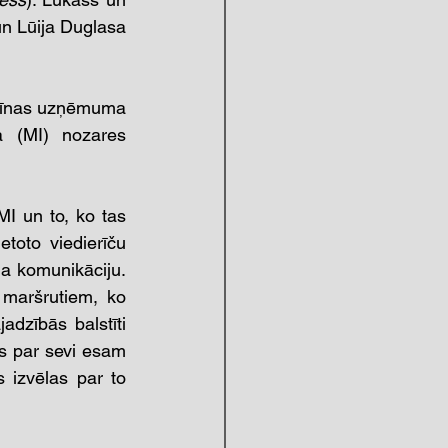
n Lūija Duglasa 
, Ķīnas uzņēmuma 
a (MI) nozares 
I un to, ko tas 
toto viedierīču 
a komunikāciju. 
maršrutiem, ko 
dzībās balstīti 
s par sevi esam 
s izvēlas par to 