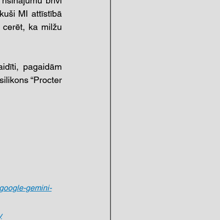
isinājumu brīvi 
uši MI attīstībā 
cerēt, ka milžu 
idīti, pagaidām 
silikons “Procter 
google-gemini-
y