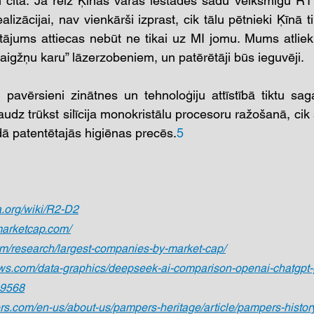
cita. Ja reiz Ķīnas varas iestādes šādu veiksmīgu R1 r
lizācijai, nav vienkārši izprast, cik tālu pētnieki Ķīnā tik
utājums attiecas nebūt ne tikai uz MI jomu. Mums atliek 
aigžņu karu” lāzerzobeniem, un patērētāji būs ieguvēji.
i pavērsieni zinātnes un tehnoloģiju attīstībā tiktu saga
 daudz trūkst silīcija monokristālu procesoru ražošanā, cik 
ā patentētajās higiēnas precēs.
5
a.org/wiki/R2-D2
marketcap.com/
om/research/largest-companies-by-market-cap/
ws.com/data-graphics/deepseek-ai-comparison-openai-chatgpt-
89568
s.com/en-us/about-us/pampers-heritage/article/pampers-histor