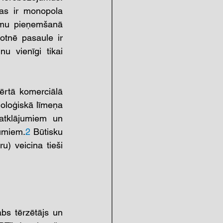
as ir monopola 
mumu pieņemšanā 
otnē pasaule ir 
 vienīgi tikai 
ērtā komerciālā 
oloģiskā līmeņa 
tklājumiem un 
mumiem.
2
 Būtisku 
 veicina tieši 
s tērzētājs un 