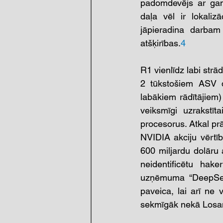
padomdevējs ar gan
daļa vēl ir lokaliz
jāpieradina darbam
atšķirības.
4
R1 vienlīdz labi str
2 tūkstošiem ASV d
labākiem rādītājiem
veiksmīgi uzrakstīt
procesorus. Atkal prāt
NVIDIA akciju vērtī
600 miljardu dolāru
neidentificētu hake
uzņēmuma “DeepSeek
paveica, lai arī ne
sekmīgāk nekā Losa