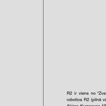
R2 ir viens no “Zva
robotiņa R2 (pilnā 
Akiras Kurosavas 195