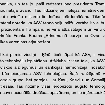
da panika, un tas jo īpaši redzams pēc prezidenta Tram
dinātāja zvanu. Tas līdzšinējiem ielejas iemītniekiem
ībai novirzīto miljardu lietderības pārdomāšanu. Tikmē
atāmi norāda, ka ASV tehnoloģiju milžu vērtība ir viai būt
 prezidentam Trampam, ne viņa atbalstītājiem un viņu c
 iezīmēto Frenka Bauma „Brīnumainā burvja no Ozas z
ikas varenības atjaunošanu.
 tikai pirmie ziediņi - Ķīnā, tieši tāpat kā ASV, ir visa
o tehnoloģiju izplatīšanu. Atšķirība ir vien tajā, ka AS
višķos aizliegumus un sankcijas harmonizēja, nosakot t
 būs pieejamas ASV tehnoloģias. Šajā ranžējumā va
otrajā grupā, bet pārējās - ar Ķīnu, Krieviju un Somālij
 trešajā. Tas nozīmē visai ierobežotu augsto tehnoloģi
 savi nacionālās drošības apsvērumi, un tie ir jārespekt