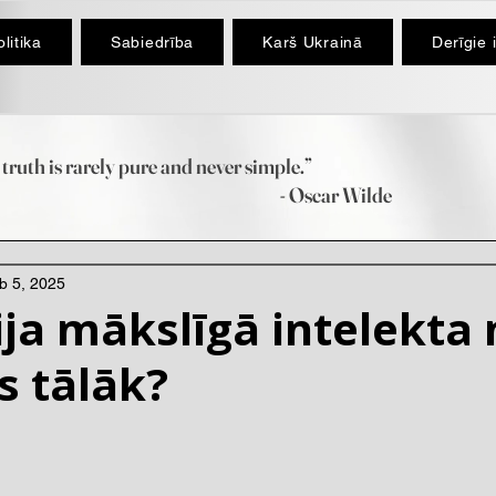
litika
Sabiedrība
Karš Ukrainā
Derīgie 
truth is rarely pure and never simple.”
scar Wilde
b 5, 2025
ja mākslīgā intelekta
s tālāk?