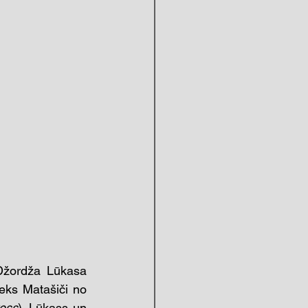
Džordža Lūkasa 
ks Matašiči no 
ess
). Lūkass un 