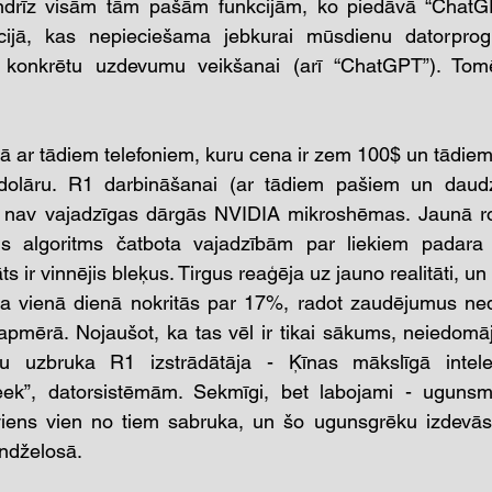
drīz visām tām pašām funkcijām, ko piedāvā “ChatGPT
ācijā, kas nepieciešama jebkurai mūsdienu datorprog
 konkrētu uzdevumu veikšanai (arī “ChatGPT”). Tomē
ādā ar tādiem telefoniem, kuru cena ir zem 100$ un tādiem
olāru. R1 darbināšanai (ar tādiem pašiem un daudz
) nav vajadzīgas dārgās NVIDIA mikroshēmas. Jaunā robo
ais algoritms čatbota vajadzībām par liekiem padara ul
s ir vinnējis bleķus. Tirgus reaģēja uz jauno realitāti, un
ba vienā dienā nokritās par 17%, radot zaudējumus ned
 apmērā. Nojaušot, ka tas vēl ir tikai sākums, neiedom
ru uzbruka R1 izstrādātāja - Ķīnas mākslīgā intelek
”, datorsistēmām. Sekmīgi, bet labojami - ugunsmū
 viens vien no tiem sabruka, un šo ugunsgrēku izdevās 
ndželosā.