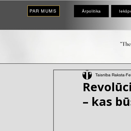
PAR MUMS
Ārpolitika
Iekšpo
“The 
- O
Taisnība Raksta
Fe
Revolūci
– kas bū