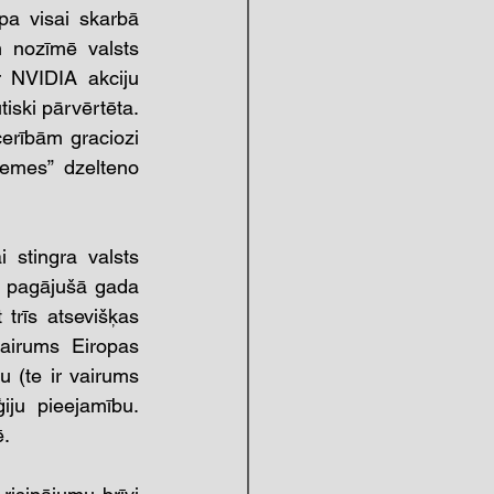
pa visai skarbā 
 nozīmē valsts 
r NVIDIA akciju 
iski pārvērtēta. 
erībām graciozi 
emes” dzelteno 
i stingra valsts 
V pagājušā gada 
rīs atsevišķas 
irums Eiropas 
u (te ir vairums 
ju pieejamību. 
ē.