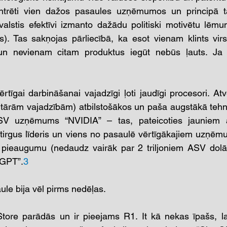
ntrēti vien dažos pasaules uzņēmumos un principā t
jvalstis efektīvi izmanto dažādu politiski motivētu lē
). Tas sakņojas pārliecībā, ka esot vienam klints virs
n nevienam citam produktus iegūt nebūs ļauts. Ja nu
rtīgai darbināšanai vajadzīgi ļoti jaudīgi procesori. Atv
litārām vajadzībām) atbilstošākos un paša augstākā tehn
SV uzņēmums “NVIDIA” – tas, pateicoties jauniem a
 tirgus līderis un viens no pasaulē vērtīgākajiem uzņē
ieaugumu (nedaudz vairāk par 2 triljoniem ASV dolāru)
tGPT”.
3
ule bija vēl pirms nedēļas.
ore parādās un ir pieejams R1. It kā nekas īpašs, lab