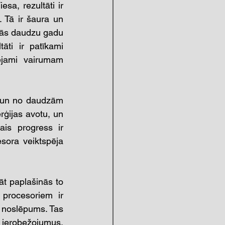
sa, rezultāti ir 
. Tā ir šaura un 
jās daudzu gadu 
āti ir patīkami 
ejami vairumam 
u un no daudzām 
ģijas avotu, un 
is progress ir 
sora veiktspēja 
t paplašinās to 
procesoriem ir 
 noslēpums. Tas 
 ierobežojumus. 