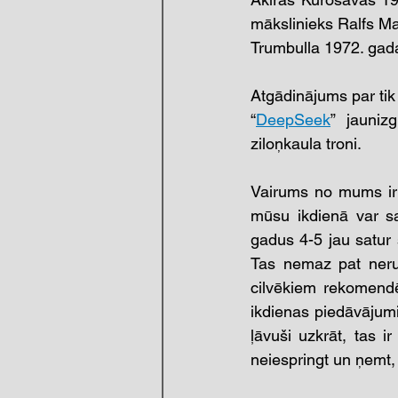
mākslinieks Ralfs Ma
Trumbulla 1972. gada
Atgādinājums par tik 
“
DeepSeek
” jauniz
ziloņkaula troni.
Vairums no mums ir p
mūsu ikdienā var sav
gadus 4-5 jau satur 
Tas nemaz pat nerun
cilvēkiem rekomendē
ikdienas piedāvājumi
ļāvuši uzkrāt, tas ir
neiespringt un ņemt, 