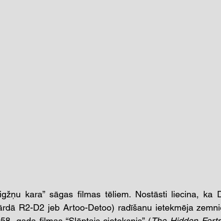
igžņu kara” sāgas filmas tēliem. Nostāsti liecina, ka 
vārdā R2-D2 jeb Artoo-Detoo) radīšanu ietekmēja zemnie
8. gada filmas “Slēptais cietoksnis” (
The Hidden Fortr