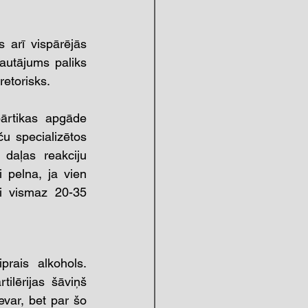
 arī vispārējās 
utājums paliks 
retorisks. 
ārtikas apgāde 
u specializētos 
daļas reakciju 
 pelna, ja vien 
ai vismaz 20-35 
rais alkohols. 
ērijas šāviņš  
ar, bet par šo 