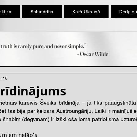
litika
Sabiedrība
Karš Ukrainā
Derīgie 
truth is rarely pure and never simple.”
scar Wilde
n 16
brīdinājums
etnais kareivis Šveiks brīdināja – ja tiks paaugstināta
et tas bija par ķeizara Austroungāriju. Laiki ir mainījušies
vē šņabim (degvīnam) ir izšķiroša loma patriotisma uzturē
umiem nelāpīs 