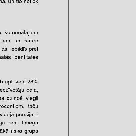
a, un tie netiek 
su komunālajiem 
umiem un šauro 
si iebildīs pret 
lās identitātes 
eb aptuveni 28% 
dzīvotāju daļa, 
līdzinoši viegli 
ocentiem, taču 
idējā pensija ir 
jā cenu līmeņa 
ākā riska grupa 