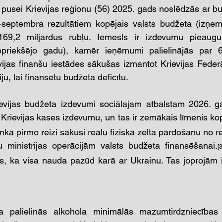
 pusei Krievijas reģionu (56) 2025. gads noslēdzās ar bu
septembra rezultātiem kopējais valsts budžeta (izņemo
169,2 miljardus rubļu. Iemesls ir izdevumu pieaug
iepriekšējo gadu), kamēr ieņēmumi palielinājās par 
evijas finanšu iestādes sākušas izmantot Krievijas Feder
, lai finansētu budžeta deficītu.
ievijas budžeta izdevumi sociālajam atbalstam 2026. ga
 Krievijas kases izdevumu, un tas ir zemākais līmenis ko
nka pirmo reizi sākusi reālu fiziskā zelta pārdošanu no 
u ministrijas operācijām valsts budžeta finansēšanai.
[3
es, ka visa nauda pazūd karā ar Ukrainu. Tas joprojām ir 
 palielinās alkohola minimālās mazumtirdzniecības