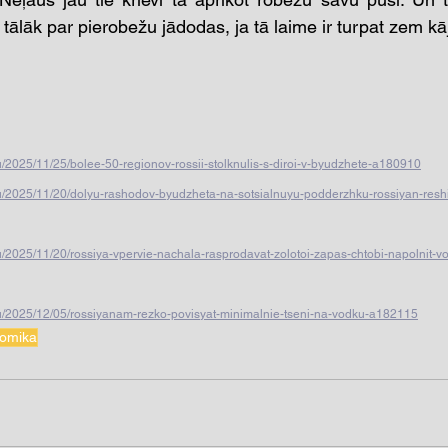
tālāk par pierobežu jādodas, ja tā laime ir turpat zem kā
/2025/11/25/bolee-50-regionov-rossii-stolknulis-s-diroi-v-byudzhete-a180910
/2025/11/20/dolyu-rashodov-byudzheta-na-sotsialnuyu-podderzhku-rossiyan-reshili
/2025/11/20/rossiya-vpervie-nachala-rasprodavat-zolotoi-zapas-chtobi-napolnit-vo
u/2025/12/05/rossiyanam-rezko-povisyat-minimalnie-tseni-na-vodku-a182115
omika