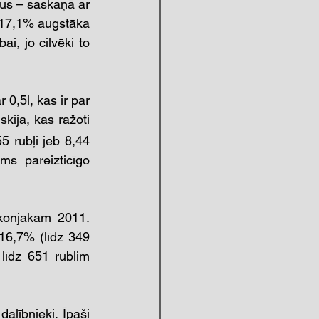
us – saskaņā ar 
 17,1% augstāka 
i, jo cilvēki to 
0,5l, kas ir par 
ija, kas ražoti 
 rubļi jeb 8,44 
s pareizticīgo 
konjakam 2011. 
6,7% (līdz 349 
īdz 651 rublim 
lībnieki. Īpaši 