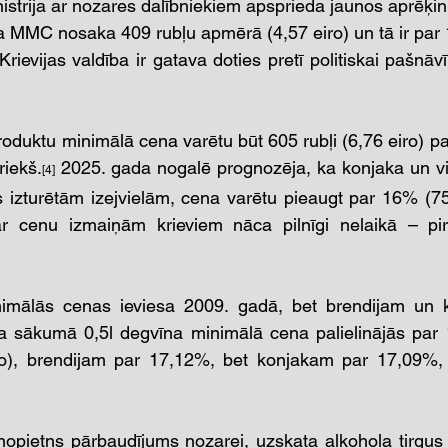
nistrija ar nozares dalībniekiem apsprieda jaunos aprēķin
īna MMC nosaka 409 rubļu apmērā (4,57 eiro) un tā ir par
rievijas valdība ir gatava doties pretī politiskai pašnāvība
roduktu minimālā cena varētu būt 605 rubļi (6,76 eiro) par 
riekš.
 2025. gada nogalē prognozēja, ka konjaka un visk
[4]
 izturētām izejvielām, cena varētu pieaugt par 16% (755
par cenu izmaiņām krieviem nāca pilnīgi nelaikā – pirm
nimālās cenas ieviesa 2009. gadā, bet brendijam un 
 sākumā 0,5l degvīna minimālā cena palielinājās par 1
ro), brendijam par 17,12%, bet konjakam par 17,09%, l
ietns pārbaudījums nozarei, uzskata alkohola tirgus da