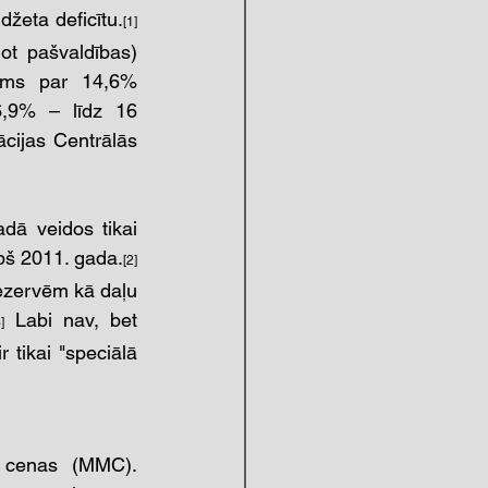
džeta deficītu.
[1] 
t pašvaldības) 
ums par 14,6% 
6,9% – līdz 16 
ācijas Centrālās 
dā veidos tikai 
pš 2011. gada.
[2] 
rezervēm kā daļu 
 Labi nav, bet 
]
tikai "speciālā 
 cenas (MMC). 