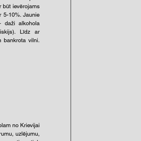
r būt ievērojams 
 5-10%. Jaunie 
 daži alkohola 
kijs). Līdz ar 
ankrota vilni. 
lam no Krievijai 
 rumu, uzlējumu, 