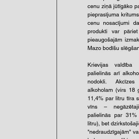
cenu ziņā jūtīgāko pa
pieprasījuma kritum
cenu nosacījumi dau
produkti var pāriet
pieaugošajām izmaks
Mazo bodīšu slēgšan
Krievijas valdība
palielinās arī alkoh
nodokli. Akcīzes 
alkoholam (virs 18 g
11,4% par litru tīra s
vīns – negāzētaji
palielinās par 31% 
litru), bet dzirkstoš
"nedraudzīgajām" vals