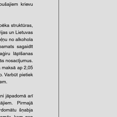
ušajiem krievu 
pēka struktūras, 
ijas un Lietuvas 
eļņu no alkohola 
pamats sagaidīt 
ģiru lāpīšanas 
ās nosacījumus. 
ā maksā ap 2,05 
 Varbūt pietiek 
iem. 
tni jāpadomā arī 
jiem. Pirmajā 
rdomātu šņabja 
 tomēr, kam gan 