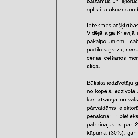
balzamus un liķierus.
aplikti ar akcīzes nod
Ietekmes atšķirības
Vidējā alga Krievijā
pakalpojumiem, sab
pārtikas grozu, nemaz
cenas celšanos monet
stīga. 
Būtiska iedzīvotāju 
no kopējā iedzīvotāj
kas atkarīga no valst
pārvaldāms elektorā
pensionāri ir pietiek
palielinājusies par
kāpuma (30%), gan pā