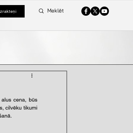
izrakteņi
 alus cena, būs 
, cilvēku tikumi 
šanā. 