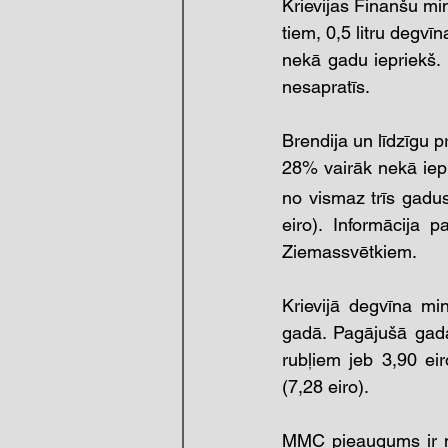
Krievijas Finanšu mi
tiem, 0,5 litru degv
nekā gadu iepriekš. K
nesapratīs. 
Brendija un līdzīgu p
28% vairāk nekā iep
no vismaz trīs gadus
eiro). Informācija 
Ziemassvētkiem. 
Krievijā degvīna mi
gadā. Pagājušā gada
rubļiem jeb 3,90 ei
(7,28 eiro). 
MMC pieaugums ir nop