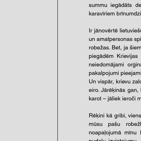
summu iegādāts degv
karavīriem brīnumdzi
Ir jānovērtē lietuvie
un amatpersonas spies
robežas. Bet, ja šiem
piegādēm Krievijas 
neiedomājami orģinā
pakalpojumi pieejami
Un vispār, krievu za
eiro. Jārēķinās gan,
karot – jāliek ieroči
Rēķini kā gribi, vien
mūsu pašu robežbū
noapaļojumā mīnu l
pudeļu izvietojumu.