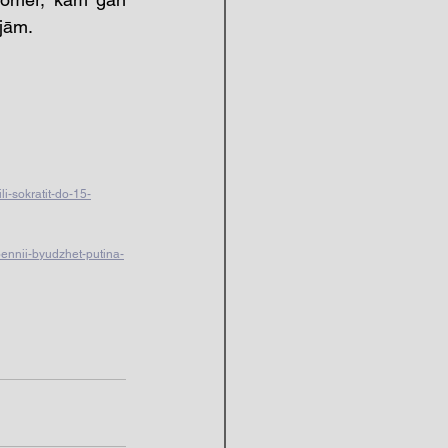
jām. 
-sokratit-do-15-
ennii-byudzhet-putina-