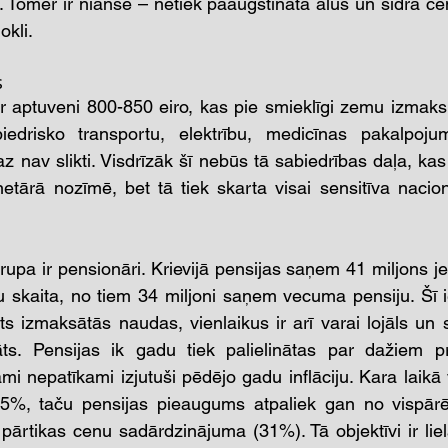
 Tomēr ir nianse – netiek paaugstināta alus un sidra cen
okli. 
 
 ir aptuveni 800-850 eiro, kas pie smieklīgi zemu izmak
iedrisko transportu, elektrību, medicīnas pakalpoj
 nav slikti. Visdrīzāk šī nebūs tā sabiedrības daļa, kas a
ārā nozīmē, bet tā tiek skarta visai sensitīva nacionā
grupa ir pensionāri. Krievijā pensijas saņem 41 miljons j
u skaita, no tiem 34 miljoni saņem vecuma pensiju. Šī ie
s izmaksātās naudas, vienlaikus ir arī varai lojāls un sa
ts. Pensijas ik gadu tiek palielinātas par dažiem pr
ami nepatīkami izjutuši pēdējo gadu inflāciju. Kara laikā v
 25%, taču pensijas pieaugums atpaliek gan no vispārē
rtikas cenu sadārdzinājuma (31%). Tā objektīvi ir liel