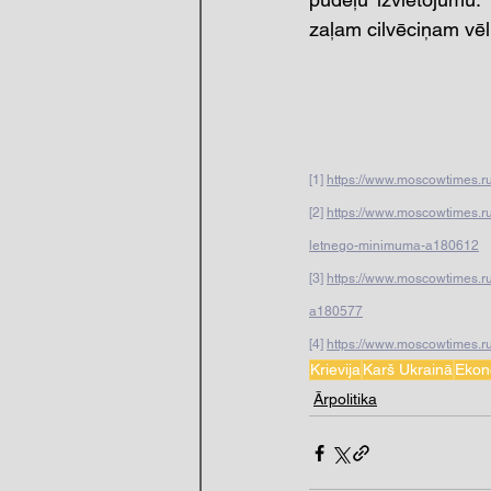
zaļam cilvēciņam vēl 
[1] 
https://www.moscowtimes.ru
[2] 
https://www.moscowtimes.ru
letnego-minimuma-a180612
[3] 
https://www.moscowtimes.ru
a180577
[4] 
https://www.moscowtimes.r
Krievija
Karš Ukrainā
Ekon
Ārpolitika