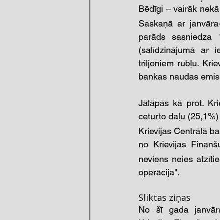
Bēdīgi – vairāk nekā
Saskaņā ar janvāra-
parāds sasniedza 
(salīdzinājumā ar 
triljoniem rubļu. Kri
bankas naudas emisiju
Jālāpās kā prot. Kr
ceturto daļu (25,1%)
Krievijas Centrālā ba
no Krievijas Finanš
neviens neies atzīti
operācija". 
Sliktas ziņas 
No šī gada janvāra