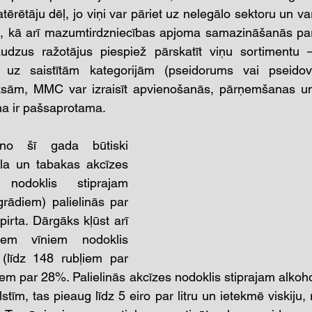
tērētāju dēļ, jo viņi var pāriet uz nelegālo sektoru un va
s, kā arī mazumtirdzniecības apjoma samazināšanās par
dzus ražotājus piespiež pārskatīt viņu sortimentu –
 uz saistītām kategorijām (pseidorums vai pseidovis
ām, MMC var izraisīt apvienošanās, pārņemšanas un b
a ir pašsaprotama. 
 no šī gada būtiski 
ola un tabakas akcīzes 
nodoklis stiprajam 
rādiem) palielinās par 
pirta. Dārgāks kļūst arī 
em vīniem nodoklis 
(līdz 148 rubļiem par 
ajiem par 28%. Palielinās akcīzes nodoklis stiprajam alkoho
tīm, tas pieaug līdz 5 eiro par litru un ietekmē viskiju,