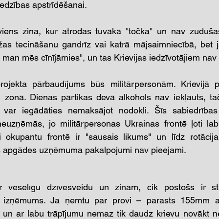
edzības apstrīdēšanai. 
kviens zina, kur atrodas tuvākā "točka" un nav zudušas
as tecināšanu gandrīz vai katrā mājsaimniecībā, bet ja
o man mēs cīnījāmies", un tas Krievijas iedzīvotājiem nav 
rojekta pārbaudījums būs militārpersonām. Krievijā p
 zonā. Dienas pārtikas devā alkohols nav iekļauts, tač
 var iegādāties nemaksājot nodokli. Šīs sabiedrības 
euzņēmās, jo militārpersonas Ukrainas frontē ļoti labi
li okupantu frontē ir "sausais likums" un līdz rotācij
es apgādes uzņēmuma pakalpojumi nav pieejami. 
r veselīgu dzīvesveidu un zinām, cik postošs ir stip
 izņēmums. Ja ņemtu par provi – parasts 155mm artil
un ar labu trāpījumu nemaz tik daudz krievu novākt nev