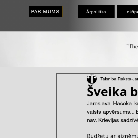
PAR MUMS
Ārpolitika
Iekšpo
“The 
- O
Taisnība Raksta
Ja
Šveika 
Jaroslava Hašeka kri
valsts apvērsums... B
nav. Krievijas sadzī
Budžetu ar aizņēm