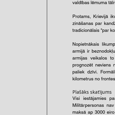
valdības lēmuma tālr
Protams, Krievijā i
zināšanas par kandž
tradicionālais "par k
Nopietnākais likump
armijā ir beznodokļu
armijas veikalos to
prognozēt neviens n
paliek dzīvi. Formā
kilometrus no front
Plašāks skatījums 
Visi iestājamies pa
Militārpersonas nav
maksā ap 3000 eiro 