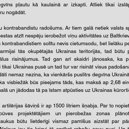
īns pļautu kā kaulainā ar izkapti. Atliek tikai izslāp
ru nogādāt.
šu kontrabandistu radošums. Ar tiem galā netiek valsts s
tas atzīt nespēju ierobežot viņu aktivitātes uz Baltkriev
 kontrabandistiem solītu nevis cietumsodu, bet lielāku p
armijai tās okupētajās Ukrainas teritorijās, tad būtu 
lus risinājumus. Tad gan arī skaidri jānosaka, ka pa
 tikai Ukrainas pusē un tad tur var risināt visus padošan
ldāti nemaz nezina, ka vienkāršs puslitrs degvīna Ukrain
 ka visbiežāk būs pieejams tāds, kas maksā ap 2,68 eiro.
 malā un jādodas tā pa īstam atpūsties uz Ukrainas kūrort
s artilērijas šāviņš ir ap 1500 litriem šņabja. Par to nopie
ves projektētājiem un pierobežas zonas plānotā
aukus būtu lietderīgi vismaz pamīšus aizstāt par pā
 Neļaus jau tie krievi tā aprīkot robežu savu pusi. Un