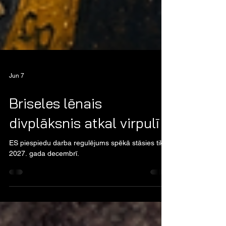
Jun 7
Briseles lēnais
divplāksnis atkal virpulī
ES piespiedu darba regulējums spēkā stāsies tikai
2027. gada decembrī.