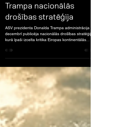
Dec 26, 2025
Trampa nacionālās
drošības stratēģija
ASV prezidenta Donalda Trampa administrācija 4.
decembrī publicēja nacionālās drošības stratēģiju,
kurā īpaši izcelta kritika Eiropas kontinentālās
daļas civilizācijai un pārmetumi par vājuma
izrādīšanu vairākos politiskos jautājumos.
Stratēģijā pat tiek uzsvērts, ka daļa Eirāzijas
kontinenta saskaras ar "civilizācijas izdzēšanas
iespējamību" un rada šaubas par spēju saglabāt
uzticamību amerikāņiem kā partneriem ilgtermiņā.
Asai kritikai ir pakļauta Eiropas migrācijas un vārd