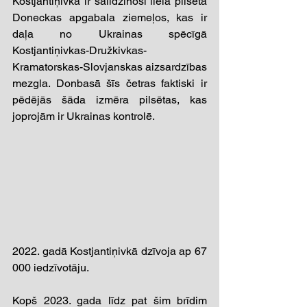
Kostjantiņivka ir salīdzinoši liela pilsēta 
Doneckas apgabala ziemeļos, kas ir 
daļa no Ukrainas spēcīgā 
Kostjantiņivkas-Družkivkas-
Kramatorskas-Slovjanskas aizsardzības 
mezgla. Donbasā šīs četras faktiski ir 
pēdējās šāda izmēra pilsētas, kas 
joprojām ir Ukrainas kontrolē. 
2022. gadā Kostjantiņivkā dzīvoja ap 67 
000 iedzīvotāju. 
Kopš 2023. gada līdz pat šim brīdim 