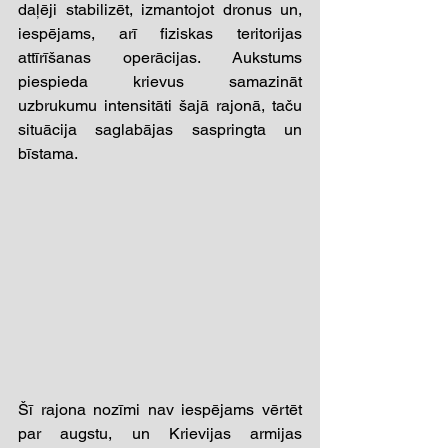
daļēji stabilizēt, izmantojot dronus un, 
iespējams, arī fiziskas teritorijas 
attīrīšanas operācijas. Aukstums 
piespieda krievus samazināt 
uzbrukumu intensitāti šajā rajonā, taču 
situācija saglabājas saspringta un 
bīstama. 
Šī rajona nozīmi nav iespējams vērtēt 
par augstu, un Krievijas armijas 