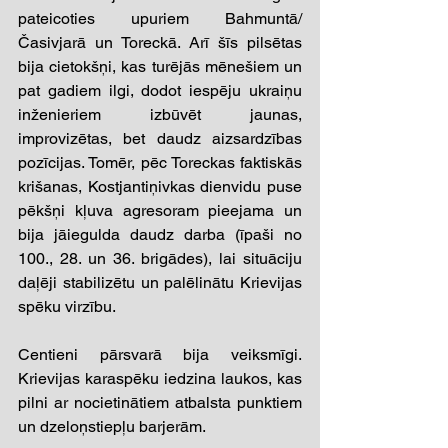
pateicoties upuriem Bahmuntā/
Časivjarā un Toreckā. Arī šīs pilsētas 
bija cietokšņi, kas turējās mēnešiem un 
pat gadiem ilgi, dodot iespēju ukraiņu 
inženieriem izbūvēt jaunas, 
improvizētas, bet daudz aizsardzības 
pozīcijas. Tomēr, pēc Toreckas faktiskās 
krišanas, Kostjantiņivkas dienvidu puse 
pēkšņi kļuva agresoram pieejama un 
bija jāiegulda daudz darba (īpaši no 
100., 28. un 36. brigādes), lai situāciju 
daļēji stabilizētu un palēlinātu Krievijas 
spēku virzību. 
Centieni pārsvarā bija veiksmīgi. 
Krievijas karaspēku iedzina laukos, kas 
pilni ar nocietinātiem atbalsta punktiem 
un dzeloņstiepļu barjerām. 