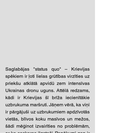
Saglabājas "status quo" – Krievijas 
spēkiem ir ļoti lielas grūtības virzīties uz 
priekšu atklātā apvidū zem intensīvas 
Ukrainas dronu uguns. Attēlā redzams, 
kādi ir Krievijas šī brīža iecienītākie 
uzbrukuma maršruti. Jāņem vērā, ka viņi 
ir pārgājuši uz uzbrukumiem apdzīvotās 
vietās, blīvos koku masīvos un mežos, 
šādi mēģinot izvairīties no problēmām, 