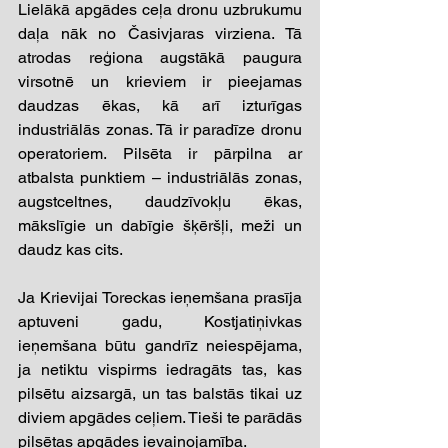
Lielākā apgādes ceļa dronu uzbrukumu 
daļa nāk no Časivjaras virziena. Tā 
atrodas reģiona augstākā paugura 
virsotnē un krieviem ir pieejamas 
daudzas ēkas, kā arī izturīgas 
industriālās zonas. Tā ir paradīze dronu 
operatoriem. Pilsēta ir pārpilna ar 
atbalsta punktiem – industriālās zonas, 
augstceltnes, daudzīvokļu ēkas, 
mākslīgie un dabīgie šķēršļi, meži un 
daudz kas cits. 
Ja Krievijai Toreckas ieņemšana prasīja 
aptuveni gadu, Kostjatiņivkas 
ieņemšana būtu gandrīz neiespējama, 
ja netiktu vispirms iedragāts tas, kas 
pilsētu aizsargā, un tas balstās tikai uz 
diviem apgādes ceļiem. Tieši te parādās 
pilsētas apgādes ievainojamība. 