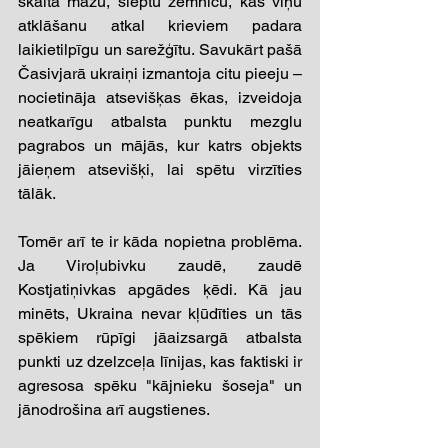
skaitā mazu, slēptu zemnīcu, kas viņu 
atklāšanu atkal krieviem padara 
laikietilpīgu un sarežģītu. Savukārt pašā 
Časivjarā ukraiņi izmantoja citu pieeju – 
nocietināja atsevišķas ēkas, izveidoja 
neatkarīgu atbalsta punktu mezglu 
pagrabos un mājās, kur katrs objekts 
jāieņem atsevišķi, lai spētu virzīties 
tālāk. 
Tomēr arī te ir kāda nopietna problēma. 
Ja Viroļubivku zaudē, zaudē 
Kostjatiņivkas apgādes ķēdi. Kā jau 
minēts, Ukraina nevar kļūdīties un tās 
spēkiem rūpīgi jāaizsargā atbalsta 
punkti uz dzelzceļa līnijas, kas faktiski ir 
agresosa spēku "kājnieku šoseja" un 
jānodrošina arī augstienes. 