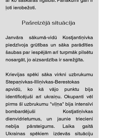
ar ko saskaras ilgstoši. Panākumi gan ir 
ļoti ierobežoti. 
Pašreizējā situācija 
Janvāra sākumā-vidū Kostjantiņivka  
piedzīvoja grūtības un sāka parādīties 
šaubas par iespējām arī turpmāk pilsētu 
nosargāt, jo aizsardzība ir sarežģīta. 
Krievijas spēki sāka virkni uzbrukumu 
Stepaņivkas-Illiņivkas-Berestokas 
apvidū, ko kā vājo punktu bija 
identificējuši arī ukraiņu. Okupanti vēl 
pirms šī uzbrukumu "viļņa" bija intensīvi 
bombardējuši Kostjatiņivkas 
dienvidrietumus, un jaunie triecieni 
nebija pārsteigums. Laika gaitā 
Ukrainas spēkiem izdevās situāciju 