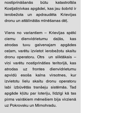
nostiprināšanās būtu katastrofāla 
Kostjatiņivkas apgādei, kas jau šobrīd ir 
ierobežota un apdraudēta Krievijas 
dronu un attālinātās mīnēšanas dēļ. 
Viens no variantiem – Krievijas spēki 
ciemu dienvidrietumu daļās, kas 
atrodas tuvu galvenajam apgādes 
ceļam, varētu izvietot ierobežotu skaitu 
dronu operatoru. Otrs  un sliktākais – 
viņi varētu nostiprināties teritorijā, kas 
atrodas uz frontes dienvidrietumu 
apvidū esoša kalna virsotnes, kur 
izvietotu lielu skaitu dronu operatoru 
labi izbūvētās tranšeju sistēmās. Tad 
apgāde kļūtu par loteriju, līdzīgi kā tas 
pirms vairākiem mēnešiem bija virzienā 
uz Pokrovsku un Mirnohradu. 