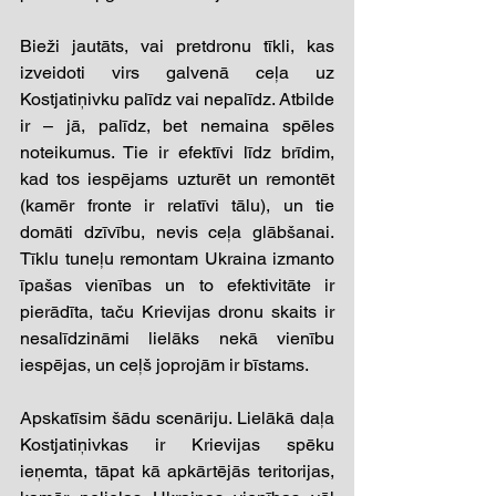
Bieži jautāts, vai pretdronu tīkli, kas 
izveidoti virs galvenā ceļa uz 
Kostjatiņivku palīdz vai nepalīdz. Atbilde 
ir – jā, palīdz, bet nemaina spēles 
noteikumus. Tie ir efektīvi līdz brīdim, 
kad tos iespējams uzturēt un remontēt 
(kamēr fronte ir relatīvi tālu), un tie 
domāti dzīvību, nevis ceļa glābšanai. 
Tīklu tuneļu remontam Ukraina izmanto 
īpašas vienības un to efektivitāte ir 
pierādīta, taču Krievijas dronu skaits ir 
nesalīdzināmi lielāks nekā vienību 
iespējas, un ceļš joprojām ir bīstams. 
Apskatīsim šādu scenāriju. Lielākā daļa 
Kostjatiņivkas ir Krievijas spēku 
ieņemta, tāpat kā apkārtējās teritorijas, 