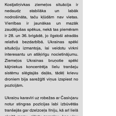
Kostjatiņivkas ziemeļos situācija ir 
nedaudz stabilāka un labāk 
nodrošināta, taču kļūdām nav vietas. 
Vienības ir jaunākas un mazāk 
zaudējušas spēkus, nekā tas piemēram 
ir 28. un 36. brigādē, jo ilgstoši atradās 
relatīvā bezdarbībā. Ukrainas spēki 
situāciju izmantoja, lai veidotu virkni 
interesantu un atšķirīgu nocietinājumu. 
Ziemeļos Ukrainas bruņotie spēki 
kājniekus koncentrēja lielu tranšeju 
sistēmu slēgtajās daļās, tādēļ krievu 
droniem bija sarežģīti viņus izspiest no 
pozīcijām. 
Ukraiņu karavīri uz robežas ar Časivjaru 
notur stingras pozīcijas labi izbūvētās 
tranšejās gar dzelzceļa līniju, kā arī lielā 