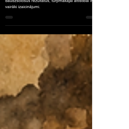
Ukraina - militārās
industrijas lielvalsts
Lai gan BWU programma jau uzrāda
daudzsološus rezultātus, turpmākajai attīstībai ir
vairāki izaicinājumi.