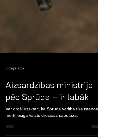
5 days ago
Aizsardzības ministrija
pēc Sprūda – ir labāk
Var droši uzskatīt, ka Sprūda vadībā tika īstenota
mērķtiecīga valsts drošības sabotāža.