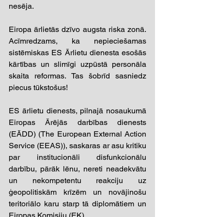
nesēja. 
Eiropa ārlietās dzīvo augsta riska zonā. 
Acīmredzams, ka nepieciešamas 
sistēmiskas ES Ārlietu dienesta esošās 
kārtības un slimīgi uzpūstā personāla 
skaita reformas. Tas šobrīd sasniedz 
piecus tūkstošus!
ES ārlietu dienests, pilnajā nosaukumā 
Eiropas Ārējās darbības dienests 
(EĀDD) (The European External Action 
Service (EEAS)), saskaras ar asu kritiku 
par institucionāli disfunkcionālu 
darbību, pārāk lēnu, nereti neadekvātu 
un nekompetentu reakciju uz 
ģeopolitiskām krīzēm un novājinošu 
teritoriālo karu starp tā diplomātiem un 
Eiropas Komisiju (EK).  