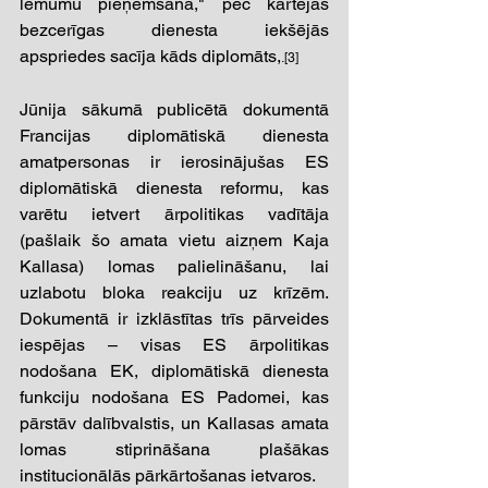
lēmumu pieņemšana," pēc kārtējās 
bezcerīgas dienesta iekšējās 
apspriedes sacīja kāds diplomāts,
.[3] 
Jūnija sākumā publicētā dokumentā 
Francijas diplomātiskā dienesta 
amatpersonas ir ierosinājušas ES 
diplomātiskā dienesta reformu, kas 
varētu ietvert ārpolitikas vadītāja 
(pašlaik šo amata vietu aizņem Kaja 
Kallasa) lomas palielināšanu, lai 
uzlabotu bloka reakciju uz krīzēm. 
Dokumentā ir izklāstītas trīs pārveides 
iespējas – visas ES ārpolitikas 
nodošana EK, diplomātiskā dienesta 
funkciju nodošana ES Padomei, kas 
pārstāv dalībvalstis, un Kallasas amata 
lomas stiprināšana plašākas 
institucionālās pārkārtošanas ietvaros. 