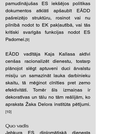
pamudinājušas ES iekšējos politikas 
dokumentos atklāti apšaubīt EĀDD 
pašreizējo struktūru, rosinot vai nu 
pilnībā nodot to EK pakļautībā, vai tās 
kritiski svarīgās funkcijas nodot ES 
Padomei.
[9] 
EĀDD vadītāja Kaja Kallasa aktīvi 
cenšas racionalizēt dienestu, tostarp 
plānojot slēgt aptuveni duci ārvalstu 
misiju un samazināt lauka darbinieku 
skaitu, tā mēģinot cīnīties pret zemo 
efektivitāti. Tomēr šīs izmaiņas ir 
dekoratīvas un tālu no tām reālijām, ko 
apraksta Žaka Delora institūta pētījumi.
[10] 
Quo vadis 
Jebkura ES diplomātiskā dienesta 