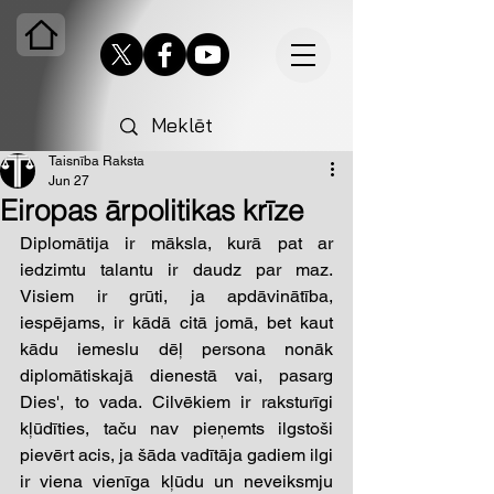
Taisnība Raksta
Jun 27
Eiropas ārpolitikas krīze
Diplomātija ir māksla, kurā pat ar 
iedzimtu talantu ir daudz par maz. 
Visiem ir grūti, ja apdāvinātība, 
iespējams, ir kādā citā jomā, bet kaut 
kādu iemeslu dēļ persona nonāk 
diplomātiskajā dienestā vai, pasarg 
Dies', to vada. Cilvēkiem ir raksturīgi 
kļūdīties, taču nav pieņemts ilgstoši 
pievērt acis, ja šāda vadītāja gadiem ilgi 
ir viena vienīga kļūdu un neveiksmju 