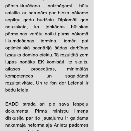
pārstrukturēšana neizbēgami būtu 
saistīta ar sarunām par bloka nākamo 
septiņu gadu budžetu. Diplomāti gan 
neuzskata, ka jebkādas būtiskas 
pārmaiņas varētu notikt pirms nākamā 
likumdošanas termiņa, tomēr pat 
optimistiskā scenārijā šādas darbības 
izsauks domino efektu. Tā rezultātā zem 
lupas nonāks EK komisāri, to skaits, 
atlases procedūras, minimālās 
kompetences un sagaidāmā 
rezultativitāte. Un te fon der Leienai ir 
bēdu ieleja. 
EĀDD strādā arī pie sava iespēju 
dokumenta. Pirmā ministru līmeņa 
diskusija par šo jautājumu ir gaidāma 
nākamajā neformālajā Ārlietu padomes 