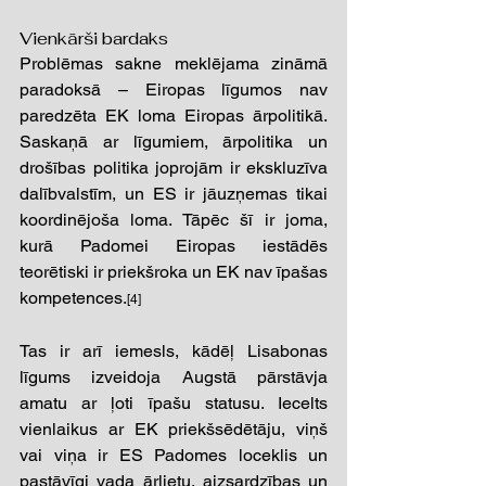
Vienkārši bardaks 
Problēmas sakne meklējama zināmā 
paradoksā – Eiropas līgumos nav 
paredzēta EK loma Eiropas ārpolitikā. 
Saskaņā ar līgumiem, ārpolitika un 
drošības politika joprojām ir ekskluzīva 
dalībvalstīm, un ES ir jāuzņemas tikai 
koordinējoša loma. Tāpēc šī ir joma, 
kurā Padomei Eiropas iestādēs 
teorētiski ir priekšroka un EK nav īpašas 
kompetences.
[4] 
Tas ir arī iemesls, kādēļ Lisabonas 
līgums izveidoja Augstā pārstāvja 
amatu ar ļoti īpašu statusu. Iecelts 
vienlaikus ar EK priekšsēdētāju, viņš 
vai viņa ir ES Padomes loceklis un 
pastāvīgi vada ārlietu, aizsardzības un 