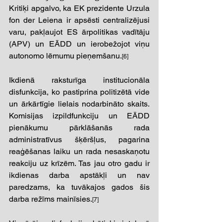
Kritiķi apgalvo, ka EK prezidente Urzula 
fon der Leiena ir apsēsti centralizējusi 
varu, pakļaujot ES ārpolitikas vadītāju 
(APV) un EĀDD un ierobežojot viņu 
autonomo lēmumu pieņemšanu.
[6] 
Ikdienā raksturīga institucionāla 
disfunkcija, ko pastiprina politizētā vide 
un ārkārtīgie lielais nodarbināto skaits. 
Komisijas izpildfunkciju un EĀDD 
pienākumu pārklāšanās rada 
administratīvus šķēršļus, pagarina 
reaģēšanas laiku un rada nesaskaņotu 
reakciju uz krīzēm. Tas jau otro gadu ir 
ikdienas darba apstākļi un nav 
paredzams, ka tuvākajos gados šis 
darba režīms mainīsies.
[7] 