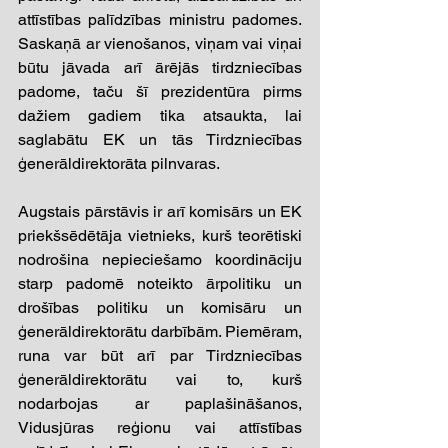
attīstības palīdzības ministru padomes. 
Saskaņā ar vienošanos, viņam vai viņai 
būtu jāvada arī ārējās tirdzniecības 
padome, taču šī prezidentūra pirms 
dažiem gadiem tika atsaukta, lai 
saglabātu EK un tās Tirdzniecības 
ģenerāldirektorāta pilnvaras. 
Augstais pārstāvis ir arī komisārs un EK 
priekšsēdētāja vietnieks, kurš teorētiski 
nodrošina nepieciešamo koordināciju 
starp padomē noteikto ārpolitiku un 
drošības politiku un komisāru un 
ģenerāldirektorātu darbībām. Piemēram, 
runa var būt arī par Tirdzniecības 
ģenerāldirektorātu vai to, kurš 
nodarbojas ar paplašināšanos, 
Vidusjūras reģionu vai attīstības 