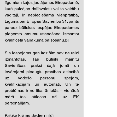
līgumiem šajos jautājumos Eiropadomē, 
kurā pulcējas dalībvalstu vai to valdību 
vadītāji, ir nepieciešama vienprātība, 
Līguma par Eiropas Savienību 31. pants 
paredz būtiskas iespējas Eiropadomes 
pieņemto lēmumu īstenošanai izmantot 
kvalificēta vairākuma balsošanu.
[5] 
Šīs iespējams gan līdz šim nav ne reizi 
izmantotas. Tas būtiski mainītu 
Savienības praksi šajā jomā un 
ievērojami pieaugtu prasības attiecībā 
uz vadošo personu spējām, 
kvalifikācijām un autoritāti. Un te 
problēmas ir ne tikai ārlietās – vienādā 
mērā tas attiecas arī uz EK 
personālijām.  
Kritika krājas gadiem ilgi 