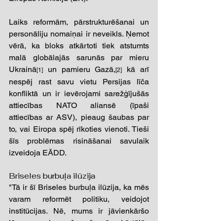
Laiks reformām, pārstrukturēšanai un 
personāliju nomaiņai ir neveikls. Ņemot 
vērā, ka bloks atkārtoti tiek atstumts 
malā globālajās sarunās par mieru 
Ukrainā
 un pamieru Gazā,
 kā arī 
[1]
[2]
nespēj rast savu vietu Persijas līča 
konfliktā un ir ievērojami sarežģījušās 
attiecības NATO aliansē (īpaši 
attiecības ar ASV), pieaug šaubas par 
to, vai Eiropa spēj rīkoties vienoti. Tieši 
šīs problēmas risināšanai savulaik 
izveidoja EĀDD. 
Briseles burbuļa ilūzija 
"Tā ir šī Briseles burbuļa ilūzija, ka mēs 
varam reformēt politiku, veidojot 
institūcijas. Nē, mums ir jāvienkāršo 