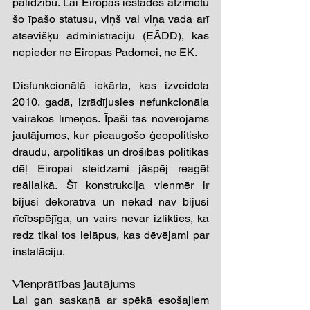
palīdzību. Lai Eiropas iestādēs atzīmētu 
šo īpašo statusu, viņš vai viņa vada arī 
atsevišķu administrāciju (EĀDD), kas 
nepieder ne Eiropas Padomei, ne EK.
Disfunkcionālā iekārta, kas izveidota 
2010. gadā, izrādījusies nefunkcionāla 
vairākos līmeņos. Īpaši tas novērojams 
jautājumos, kur pieaugošo ģeopolitisko 
draudu, ārpolitikas un drošības politikas 
dēļ Eiropai steidzami jāspēj reaģēt 
reāllaikā. Šī konstrukcija vienmēr ir 
bijusi dekoratīva un nekad nav bijusi 
rīcībspējīga, un vairs nevar izlikties, ka 
redz tikai tos ielāpus, kas dēvējami par 
instalāciju. 
Vienprātības jautājums 
Lai gan saskaņā ar spēkā esošajiem 