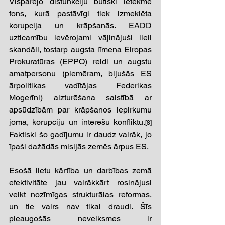
Vispārējo disfunkciju būtiski ietekmē 
fons, kurā pastāvīgi tiek izmeklēta 
korupcija un krāpšanās. EĀDD 
uzticamību ievērojami vājinājuši lieli 
skandāli, tostarp augsta līmeņa Eiropas 
Prokuratūras (EPPO) reidi un augstu 
amatpersonu (piemēram, bijušās ES 
ārpolitikas vadītājas Federikas 
Mogerīni) aizturēšana saistībā ar 
apsūdzībām par krāpšanos iepirkumu 
jomā, korupciju un interešu konfliktu.
[8]
Faktiski šo gadījumu ir daudz vairāk, jo 
īpaši dažādās misijās zemēs ārpus ES.
Esošā lietu kārtība un darbības zemā 
efektivitāte jau vairākkārt rosinājusi 
veikt nozīmīgas strukturālas reformas, 
un tie vairs nav tikai draudi. Šīs 
pieaugošās neveiksmes ir 