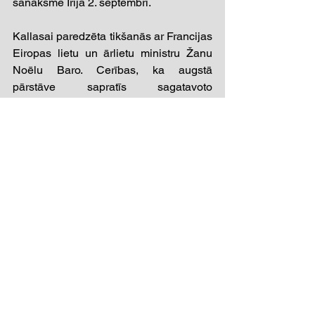
sanāksmē Īrijā 2. septembrī. 
Kallasai paredzēta tikšanās ar Francijas 
Eiropas lietu un ārlietu ministru Žanu 
Noēlu Baro. Cerības, ka augstā 
pārstāve sapratīs sagatavoto 
skaidrojumu un būs gatava 
nopietnākiem soļiem, gan nav lielas. 
[1] 
https://www.voanews.com/a/europe-will-not-be-
part-of-ukraine-peace-talks-us-envoy-
says-/7976497.html
[2] 
https://www.theparliamentmagazine.eu/news/article/
eu-mediterranean-commissioner-we-want-to-be-
players-and-not-only-payers