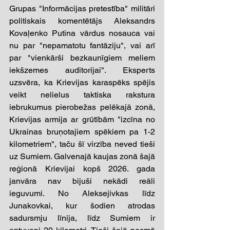
Grupas "Informācijas pretestība" militāri 
politiskais komentētājs Aleksandrs 
Kovaļenko Putina vārdus nosauca vai 
nu par "nepamatotu fantāziju", vai arī 
par "vienkārši bezkaunīgiem meliem 
iekšzemes auditorijai". Eksperts 
uzsvēra, ka Krievijas karaspēks spējis 
veikt nelielus taktiska rakstura 
iebrukumus pierobežas pelēkajā zonā, 
Krievijas armija ar grūtībām "izcīna no 
Ukrainas bruņotajiem spēkiem pa 1-2 
kilometriem", taču šī virzība neved tieši 
uz Sumiem. Galvenajā kaujas zonā šajā 
reģionā Krievijai kopš 2026. gada 
janvāra nav bijuši nekādi reāli 
ieguvumi. No Aleksejivkas līdz 
Junakovkai, kur šodien atrodas 
sadursmju līnija, līdz Sumiem ir 