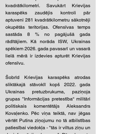
kvadrātkilometri. Savukārt Krievijas 
karaspēks zaudējis kontroli pār 
aptuveni 281 kvadrātkilometru sākotnēji 
okupētās teritorijas. Ofensīvas temps 
sastāda 8 % no pagājušā gada 
rādītājiem. Kā norāda ISW, Ukrainas 
spēkiem 2026. gada pavasarī un vasarā 
lielā mērā ir izdevies apturēt Krievijas 
ofensīvu.
Šobrīd Krievijas karaspēks atrodas 
sliktākajā stāvoklī kopš 2022. gada 
Ukrainas pretuzbrukuma, paziņoja 
grupas "Informācijas pretestība“ militāri 
politiskais komentētājs Aleksandrs 
Kovaļenko. Pēc viņa teiktā, nav jēgas 
vērtēt Putina ziņojumu no tā atbilstības 
patiesībai viedokļa - "tās ir viltus ziņu un 