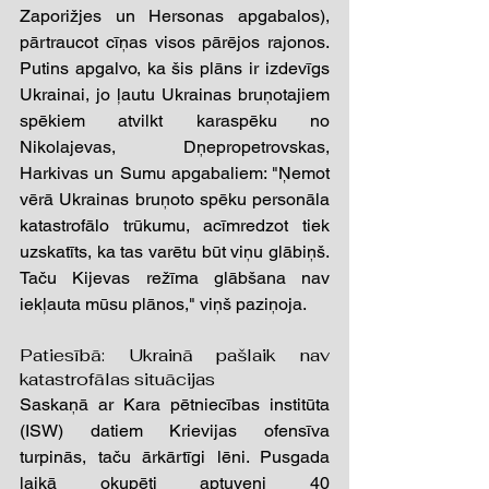
Zaporižjes un Hersonas apgabalos), 
pārtraucot cīņas visos pārējos rajonos. 
Putins apgalvo, ka šis plāns ir izdevīgs 
Ukrainai, jo ļautu Ukrainas bruņotajiem 
spēkiem atvilkt karaspēku no 
Nikolajevas, Dņepropetrovskas, 
Harkivas un Sumu apgabaliem: "Ņemot 
vērā Ukrainas bruņoto spēku personāla 
katastrofālo trūkumu, acīmredzot tiek 
uzskatīts, ka tas varētu būt viņu glābiņš. 
Taču Kijevas režīma glābšana nav 
iekļauta mūsu plānos," viņš paziņoja.
Patiesībā: Ukrainā pašlaik nav 
katastrofālas situācijas 
Saskaņā ar Kara pētniecības institūta 
(ISW) datiem Krievijas ofensīva 
turpinās, taču ārkārtīgi lēni. Pusgada 
laikā okupēti aptuveni 40 