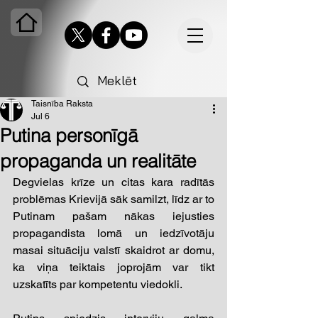
Taisnība Raksta
Jul 6
Putina personīgā
propaganda un realitāte
Degvielas krīze un citas kara radītās 
problēmas Krievijā sāk samilzt, līdz ar to 
Putinam pašam nākas iejusties 
propagandista lomā un iedzīvotāju 
masai situāciju valstī skaidrot ar domu, 
ka viņa teiktais joprojām var tikt 
uzskatīts par kompetentu viedokli.