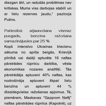
diezgan ātri, un radušās problēmas nav 
kritiskas. Mums viss darbojas stabili un 
ar lielu rezerves jaudu," paziņoja 
Putins.
Patiesībā: atjaunošana vismaz 
pusgads, benzīna ražošana 
samazinājusies par 25 % 
Kopš intensīvo Ukrainas triecienu 
sākuma no aprīļa beigās, Krievijā 
pilnībā vai daļēji apturēta 16 naftas 
pārstrādes rūpnīcu darbība, vēsta 
ekonomikas nozares analītiķi. Tās 
pārstrādāja aptuveni 40% naftas, kas 
nodrošināja aptuveni tikpat lielu 
benzīna un aptuveni 44 % 
dīzeļdegvielas ražošanas apjomus. Tā, 
piemēram, Maskavas "Gazprom Ņeftj" 
naftas pārstrādes rūpnīca (Kapotnē), uz 