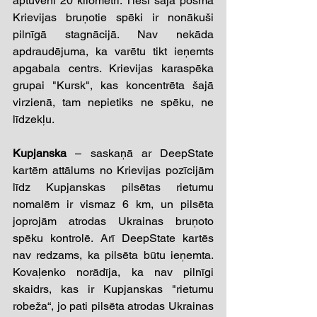
aptuveni 20 kilometri. Tieši šajā posmā 
Krievijas bruņotie spēki ir nonākuši 
pilnīgā stagnācijā. Nav nekāda 
apdraudējuma, ka varētu tikt ieņemts 
apgabala centrs. Krievijas karaspēka 
grupai "Kursk", kas koncentrēta šajā 
virzienā, tam nepietiks ne spēku, ne 
līdzekļu.
Kupjanska
–
 saskaņā ar DeepState 
kartēm attālums no Krievijas pozīcijām 
līdz Kupjanskas pilsētas rietumu 
nomalēm ir vismaz 6 km, un pilsēta 
joprojām atrodas Ukrainas bruņoto 
spēku kontrolē. Arī DeepState kartēs 
nav redzams, ka pilsēta būtu ieņemta. 
Kovaļenko norādīja, ka nav pilnīgi 
skaidrs, kas ir Kupjanskas "rietumu 
robeža“, jo pati pilsēta atrodas Ukrainas 