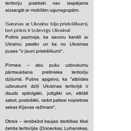
teritoriju praktiski nav iespējams 
aizsargāt ar mobilām ugunsgrupām.
Sarunas ar Ukrainu: bija priekšlikumi, 
bet plāns ir izdevīgs Ukrainai 
Putins paziņoja, ka sarunu kanāli ar 
Ukrainu pastāv un ka no Ukrainas 
puses "ir jauni priekšlikumi".
Pirmais 
– 
abu pušu uzbrukumu 
pārtraukšana pretinieka teritoriju 
dziļumā. Putins apgalvo, ka "atbildes 
uzbrukumi dziļi Ukrainas teritorijā ir 
daudz spēcīgāki, jutīgāki un, atklāti 
sakot, postošāki, radot patiesi nopietnas 
sekas Kijevas režīmam".
Otrais 
–
 ierobežot kaujas darbības tikai 
četrās teritorijās (Doņeckas, Luhanskas, 