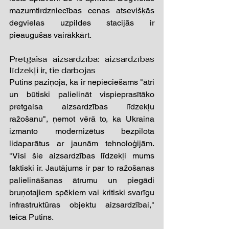
mazumtirdzniecības cenas atsevišķās 
degvielas uzpildes stacijās ir 
pieaugušas vairākkārt.
Pretgaisa aizsardzība: aizsardzības 
līdzekļi ir, tie darbojas  
Putins paziņoja, ka ir nepieciešams "ātri 
un būtiski palielināt vispieprasītāko 
pretgaisa aizsardzības līdzekļu 
ražošanu", ņemot vērā to, ka Ukraina 
izmanto modernizētus bezpilota 
lidaparātus ar jaunām tehnoloģijām. 
"Visi šie aizsardzības līdzekļi mums 
faktiski ir. Jautājums ir par to ražošanas 
palielināšanas ātrumu un piegādi 
bruņotajiem spēkiem vai kritiski svarīgu 
infrastruktūras objektu aizsardzībai," 
teica Putins.