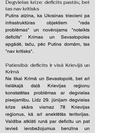
Degvielas krīze: deficīts pastāv, bet 
tas nav kritisks 
Putins atzina, ka Ukrainas triecieni pa 
infrastruktūras objektiem "rada 
problēmas" un novērojams "noteikts 
deficīts" Krimas un Sevastopoles 
apgādē, taču, pēc Putina domām, tas 
"nav kritisks".
Patiesībā: deficīts ir visā Krievijā un 
Krimā 
Ne tikai Krimā un Sevastopolē, bet arī 
lielākajā daļā Krievijas reģionu 
konstatētas problēmas ar degvielas 
pieejamību. Līdz 29. jūnijam degvielas 
krīze skāra vismaz 78 Krievijas 
reģionus, kā arī anektētās teritorijas. 
Valdība atklāti runā par deficītu un pat 
ievieš ierobežojumus benzīna un 