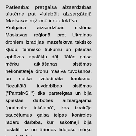
Patiesībā: pretgaisa aizsardzības 
sistēma pat vislabāk aizsargātajā 
Maskavas reģionā ir neefektīva 
Pretgaisa aizsardzības sistēma 
Maskavas reģionā pret Ukrainas 
droniem izrādījās mazefektīva taktisko 
kļūdu, tehnisko trūkumu un pilsētas 
apbūves apstākļu dēļ. Tālās gaisa 
mērķu atklāšanas sistēmas 
nekonstatēja dronu masīva tuvošanos, 
un netika izsludināta trauksme. 
Rezultātā tuvdarbības sistēmas 
("Pantsir-S1") tika pārsteigtas un bija 
spiestas darboties aizsargājamā 
"perimetra iekšienē", kas izraisīja 
traucējumus gaisa telpas kontroles 
radaru darbībā, kuri sākotnēji bija 
iestatīti uz no ārienes lidojošu mērķu 