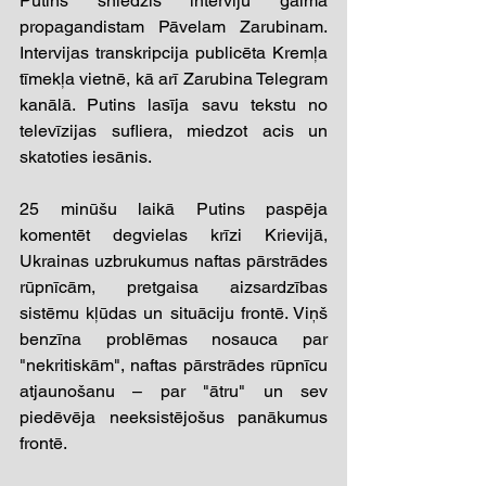
Putins sniedzis interviju galma 
propagandistam Pāvelam Zarubinam. 
Intervijas transkripcija publicēta Kremļa 
tīmekļa vietnē, kā arī Zarubina Telegram 
kanālā. Putins lasīja savu tekstu no 
televīzijas sufliera, miedzot acis un 
skatoties iesānis.
25 minūšu laikā Putins paspēja 
komentēt degvielas krīzi Krievijā, 
Ukrainas uzbrukumus naftas pārstrādes 
rūpnīcām, pretgaisa aizsardzības 
sistēmu kļūdas un situāciju frontē. Viņš 
benzīna problēmas nosauca par 
"nekritiskām", naftas pārstrādes rūpnīcu 
atjaunošanu – par "ātru" un sev 
piedēvēja neeksistējošus panākumus 
frontē.