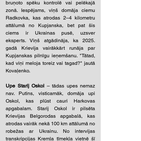
bruņoto spēku kontrolē vai pelēkajā 
zonā. Iespējams, viņš domāja ciemu 
Radkovka, kas atrodas 2–4 kilometru 
attālumā no Kupjanska, bet pat šis 
ciems ir Ukrainas pusē, uzsver 
eksperts. Viņš atgādināja, ka 2025. 
gadā Krievija vairākkārt runāja par 
Kupjanskas pilnīgu ieņemšanu. "Tātad, 
kad viņi meloja toreiz vai tagad?" jautā 
Kovaļenko.
Upe Starij Oskol
–
 tādas upes nemaz 
nav. Putins, visticamāk, domāja upi 
Oskol, kas plūst cauri Harkovas 
apgabalam. Starij Oskol ir pilsēta 
Krievijas Belgorodas apgabalā, kas 
atrodas vairāk nekā 100 km attālumā no 
robežas ar Ukrainu. No intervijas 
transkripcijas Kremļa tīmekļa vietnē šī 