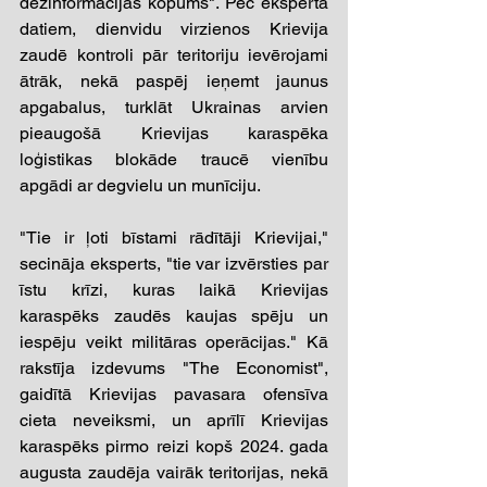
dezinformācijas kopums". Pēc eksperta 
datiem, dienvidu virzienos Krievija 
zaudē kontroli pār teritoriju ievērojami 
ātrāk, nekā paspēj ieņemt jaunus 
apgabalus, turklāt Ukrainas arvien 
pieaugošā Krievijas karaspēka 
loģistikas blokāde traucē vienību 
apgādi ar degvielu un munīciju. 
"Tie ir ļoti bīstami rādītāji Krievijai," 
secināja eksperts, "tie var izvērsties par 
īstu krīzi, kuras laikā Krievijas 
karaspēks zaudēs kaujas spēju un 
iespēju veikt militāras operācijas." Kā 
rakstīja izdevums "The Economist", 
gaidītā Krievijas pavasara ofensīva 
cieta neveiksmi, un aprīlī Krievijas 
karaspēks pirmo reizi kopš 2024. gada 
augusta zaudēja vairāk teritorijas, nekā 