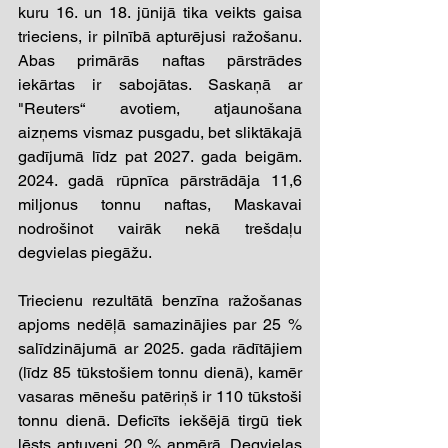
kuru 16. un 18. jūnijā tika veikts gaisa 
trieciens, ir pilnībā apturējusi ražošanu. 
Abas primārās naftas pārstrādes 
iekārtas ir sabojātas. Saskaņā ar 
"Reuters“ avotiem, atjaunošana 
aizņems vismaz pusgadu, bet sliktākajā 
gadījumā līdz pat 2027. gada beigām. 
2024. gadā rūpnīca pārstrādāja 11,6 
miljonus tonnu naftas, Maskavai 
nodrošinot vairāk nekā trešdaļu 
degvielas piegāžu.
Triecienu rezultātā benzīna ražošanas 
apjoms nedēļā samazinājies par 25 % 
salīdzinājumā ar 2025. gada rādītājiem 
(līdz 85 tūkstošiem tonnu dienā), kamēr 
vasaras mēnešu patēriņš ir 110 tūkstoši 
tonnu dienā. Deficīts iekšējā tirgū tiek 
lēsts aptuveni 20 % apmērā. Degvielas 