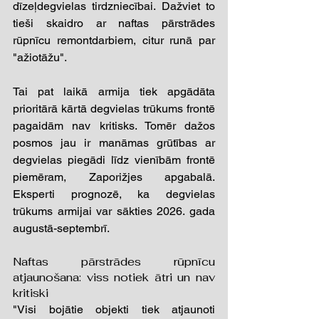
dīzeļdegvielas tirdzniecībai. Dažviet to 
tieši skaidro ar naftas pārstrādes 
rūpnīcu remontdarbiem, citur runā par 
"ažiotāžu".
Tai pat laikā armija tiek apgādāta 
prioritārā kārtā degvielas trūkums frontē 
pagaidām nav kritisks. Tomēr dažos 
posmos jau ir manāmas grūtības ar 
degvielas piegādi līdz vienībām frontē 
piemēram, Zaporižjes apgabalā. 
Eksperti prognozē, ka degvielas 
trūkums armijai var sākties 2026. gada 
augustā-septembrī.
Naftas pārstrādes rūpnīcu 
atjaunošana: viss notiek ātri un nav 
kritiski 
"Visi bojātie objekti tiek atjaunoti 