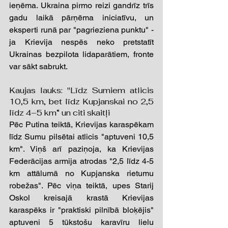
ieņēma. Ukraina pirmo reizi gandrīz trīs 
gadu laikā pārņēma iniciatīvu, un 
eksperti runā par "pagrieziena punktu" - 
ja Krievija nespēs neko pretstatīt 
Ukrainas bezpilota lidaparātiem, fronte 
var sākt sabrukt.
Kaujas lauks: "Līdz Sumiem atlicis 
10,5 km, bet līdz Kupjanskai no 2,5 
līdz 4–5 km“ un citi skaitļi 
Pēc Putina teiktā, Krievijas karaspēkam 
līdz Sumu pilsētai atlicis "aptuveni 10,5 
km". Viņš arī paziņoja, ka Krievijas 
Federācijas armija atrodas "2,5 līdz 4-5 
km attālumā no Kupjanska rietumu 
robežas". Pēc viņa teiktā, upes Starij 
Oskol kreisajā krastā Krievijas 
karaspēks ir "praktiski pilnībā bloķējis" 
aptuveni 5 tūkstošu karavīru lielu 