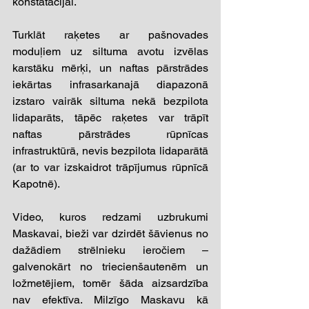
konstatācijai.
Turklāt raķetes ar pašnovades 
moduļiem uz siltuma avotu izvēlas 
karstāku mērķi, un naftas pārstrādes 
iekārtas infrasarkanajā diapazonā 
izstaro vairāk siltuma nekā bezpilota 
lidaparāts, tāpēc raķetes var trāpīt 
naftas pārstrādes rūpnīcas 
infrastruktūrā, nevis bezpilota lidaparātā 
(ar to var izskaidrot trāpījumus rūpnīcā 
Kapotnē).
Video, kuros redzami uzbrukumi 
Maskavai, bieži var dzirdēt šāvienus no 
dažādiem strēlnieku ieročiem 
–
galvenokārt no triecienšautenēm un 
ložmetējiem, tomēr šāda aizsardzība 
nav efektīva. Milzīgo Maskavu kā 