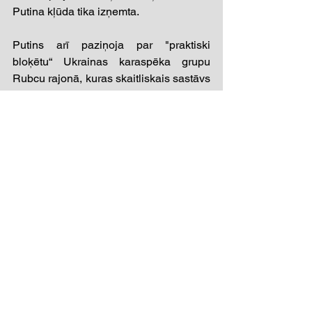
Putina kļūda tika izņemta.
Putins arī paziņoja par "praktiski 
bloķētu“ Ukrainas karaspēka grupu 
Rubcu rajonā, kuras skaitliskais sastāvs 
ir apmēram 5 tūkstoši cilvēku. 
Kovaļenko norādīja, ka minētā 
apdzīvotā vieta Rubci atrodas 10 km 
attālumā no kaujas līnijas, tātad 
aizmugurē. Runāt par veselas brigādes 
ielenkšanu nelielā ciematā, kura platība 
ir 2,5 kvadrātkilometri, pēc viņa teiktā, ir 
Putina "uzmācīga fantāzija". Eksperts 
piebilda, ka Putins, nebūdams militārais 
profesionālis, "vienkārši min dažus 
nosaukumus un skaitļus no ziņojumiem. 
Turklāt viņš atkal pieminēja Kupjansku-
Uzlovoju. Krievijas puse apgalvoja, ka 