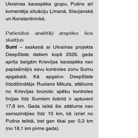
Ukrainas karaspēka grupu. Putins arī 
komentēja situāciju Ļimanā, Slavjanskā 
un Konstantinivkā.
Patiesībā: analītiķi atspēko šos 
skaitļus 
Sumi
–
 saskaņā ar Ukrainas projekta 
DeepState datiem kopš 2026. gada 
aprīļa beigām Krievijas karaspēks nav 
paplašinājis savu kontroles zonu Sumu 
apgabalā. Kā apgalvo DeepState 
līdzdibinātājs Ruslans Mikula, attālums 
no Krievijas bruņoto spēku kontroles 
līnijas līdz Sumiem šobrīd ir aptuveni 
17,8 km. Gada laikā šis attālums nav 
samazinājies līdz 10 km, kā izriet no 
Putina teiktā, bet gan tikai par 0,3 km 
(no 18,1 km pirms gada).