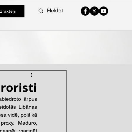
izrakteņi
roristi
biedroto ārpus 
idotās Libānas 
a vidē, politikā 
proxy. Maduro, 
espēj veicināt 