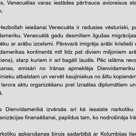
s, Venecuēlas varas iestādes pārtrauca avioreisus star
. 
bollah ieiešanai Venecuēla ir radusies vēsturiski, pat
dameriku. Venecuēlā gadu desmitiem ilgušas migrācijas 
ēku ar arābu izcelsmi. Pārsvarā imigrēja arābi kristieši u
amerikas kontinentā mīt līdz pat diviem miljoniem arāb
ens), starp kuriem ir arī bagāti ļaudis. Pēc islāma revo
šanas, emisāri no Irānas apmeklēja Dienvidameriku 
inieku atbalstam un vervēt kaujiniekus no šiītu kopienām
 terora aktu organizēšanu pret Izraēlas diplomātiem un
. 
es Dienvidamerikā izvērsās arī kā iesaiste narkotiku t
anizācijas finansēšanai, papildus tam, ko nodrošināja Ir
otiku apkarošanas birojs sadarbībā ar Kolumbijas ties