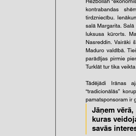
Hezbollah “ekonomisk
kontrabandas shēm
tirdzniecību. Ienāk
salā Margarita. Salā
luksusa kūrorts. Ma
Nasreddin. Vairāki 
Maduro valdībā. Tie
parādījas pirmie pie
Turklāt tur tika veikt
Tādējādi Irānas aj
“tradicionālās” koru
pamatsponsoram ir gr
Jāņem vērā, k
kuras veidoj
savās intere