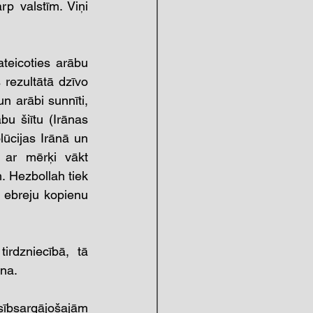
p valstīm. Viņi 
eicoties arābu 
rezultātā dzīvo 
n arābi sunnīti, 
u šiītu (Irānas 
lūcijas Irānā un 
ar mērķi vākt 
. Hezbollah tiek 
 ebreju kopienu 
irdzniecībā, tā 
āna.
ībsargājošajām 