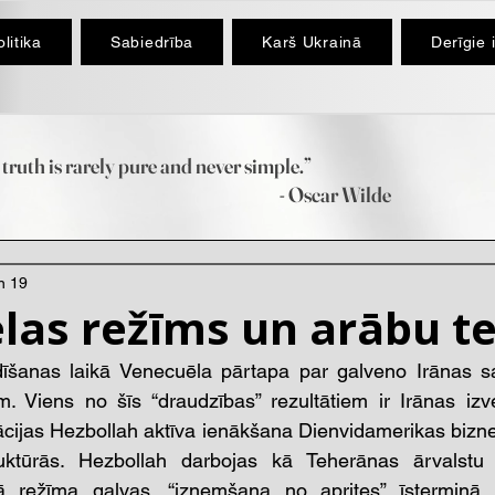
litika
Sabiedrība
Karš Ukrainā
Derīgie 
truth is rarely pure and never simple.”
scar Wilde
n 19
as režīms un arābu te
šanas laikā Venecuēla pārtapa par galveno Irānas sa
. Viens no šīs “draudzības” rezultātiem ir Irānas izve
ācijas Hezbollah aktīva ienākšana Dienvidamerikas biznes
ruktūrās. Hezbollah darbojas kā Teherānas ārvalstu 
ā režīma galvas, “izņemšana no aprites” īstermiņā n