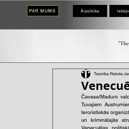
PAR MUMS
Ārpolitika
Iekšpo
“The 
- O
Taisnība Raksta
Ja
Venecuēl
Čavesa/Maduro valdī
Tuvajiem Austrumiem
teroristiskās organiz
un kriminālajās st
Venecuēlas politisk