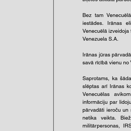
Bez tam Venecuēlā 
iestādes. Irānas el
Venecuēlā izveidoja f
Venezuela S.A.
Irānas jūras pārvad
savā rīcībā vienu no 
Saprotams, ka šāda 
slēptas arī Irānas k
Venecuēlas avikomp
informāciju par lido
pārvadāti ieroču un 
netika veikta. Bie
militārpersonas, IR