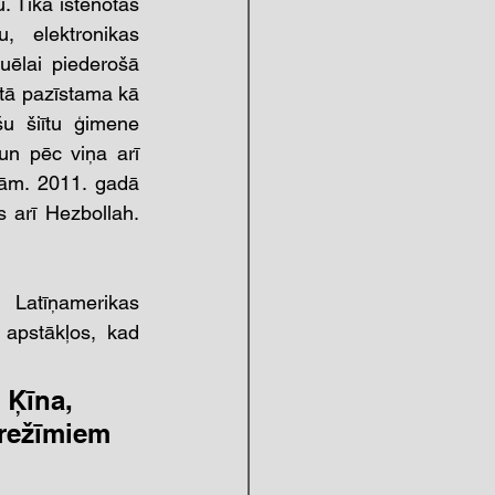
 Tika īstenotas 
 elektronikas 
uēlai piederošā 
tā pazīstama kā 
u šiītu ģimene 
n pēc viņa arī 
vām. 2011. gadā 
 arī Hezbollah. 
 Latīņamerikas 
 apstākļos, kad 
 Ķīna, 
 režīmiem 