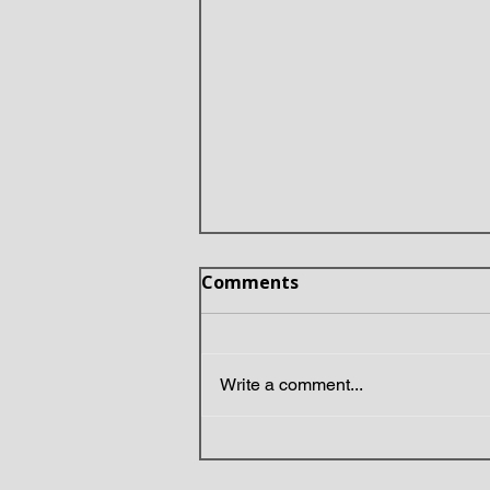
Comments
Write a comment...
Grenlandes nozīme,
Eiropas spējas