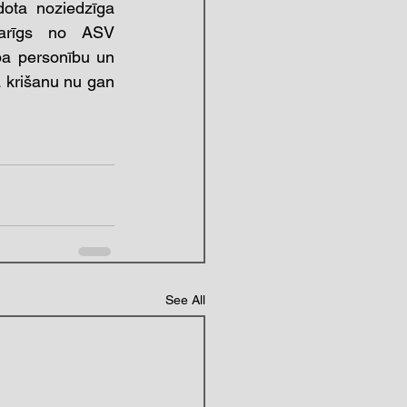
ota noziedzīga 
karīgs no ASV 
a personību un 
 krišanu nu gan 
See All