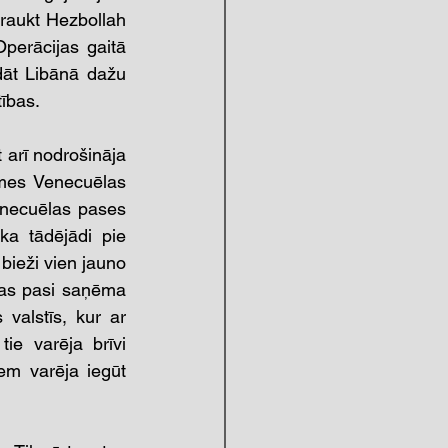
traukt Hezbollah 
erācijas gaitā 
dāt Libānā dažu 
ības. 
 arī nodrošināja 
smes Venecuēlas 
enecuēlas pases 
a tādējādi pie 
bieži vien jauno 
las pasi saņēma 
valstīs, kur ar 
e varēja brīvi 
em varēja iegūt 