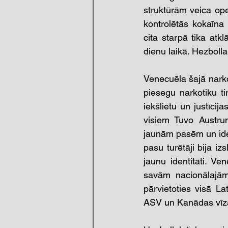
struktūrām veica oper
kontrolētās kokaīna
cita starpā tika atk
dienu laikā. Hezbol
Venecuēla šajā narkot
piesegu narkotiku t
iekšlietu un justīci
visiem Tuvo Austrum
jaunām pasēm un ident
pasu turētāji bija i
jaunu identitāti. V
savām nacionālajām 
pārvietoties visā La
ASV un Kanādas vīzas.