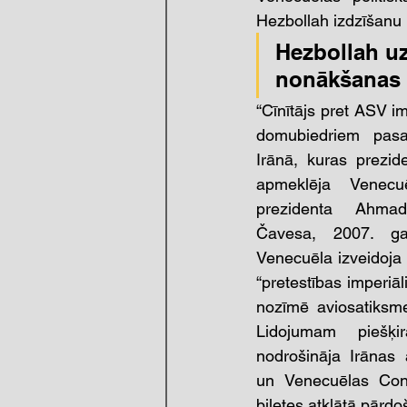
Hezbollah izdzīšanu
Hezbollah u
nonākšanas 
“Cīnītājs pret ASV im
domubiedriem pasa
Irānā, kuras prezide
apmeklēja Venecu
prezidenta Ahmad
Čavesa, 2007. ga
Venecuēla izveidoja
“pretestības imperiāl
nozīmē aviosatiksme
Lidojumam piešķi
nodrošināja Irānas 
un Venecuēlas Conv
biļetes atklātā pārdo