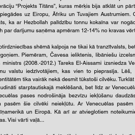
āciju “Projekts Titāns”, kuras mērķis bija atklāt un pār
 piegādes uz Eiropu, Āfriku un Tuvajiem Austrumiem. Op
lāts, ka ar Hezbollah palīdzību tonnu kokaīna var nogā
lah par darījumu saņēma apmēram 12-14% no kravas vērt
irdzniecības shēmā kalpoja ne tikai kā tranzītvalsts, bet
irgoņiem. Piemēram, Čavesa ieliktenis, libāniešu izcel
jas ministrs (2008.-2012.) Tareks El-Aissami izsniedza V
u valstu iedzīvotājiem, kas vien to pieprasīja. Lēš, k
itātēm tika vairāk nekā desmit tūkstoši cilvēku. Turklāt 
zsludināti starptautiskajā meklēšanā, bet līdz ar Venecuē
enecuēlas pases nodrošināja bezvīzu iekļūšanu daudzās 
pasēm šie cilvēki neiekļūtu. Ar Venecuēlas pasēm ti
tīņamerikā un Eiropā. Kā arī ar atvieglotiem noteikumi
 Visi vārti vaļā...