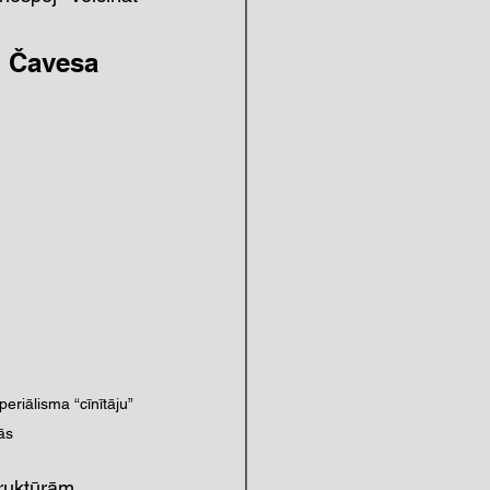
o Čavesa 
riālisma “cīnītāju” 
ās
truktūrām. 