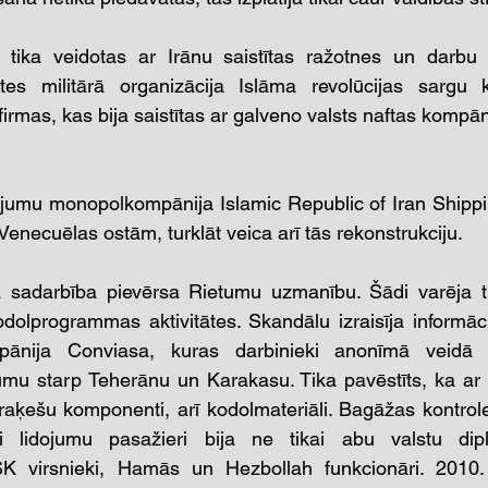
tika veidotas ar Irānu saistītas ražotnes un darbu 
ites militārā organizācija Islāma revolūcijas sargu 
irmas, kas bija saistītas ar galveno valsts naftas kompān
ājumu monopolkompānija Islamic Republic of Iran Shippi
Venecuēlas ostām, turklāt veica arī tās rekonstrukciju.
sadarbība pievērsa Rietumu uzmanību. Šādi varēja tikt
odolprogrammas aktivitātes. Skandālu izraisīja informāc
ānija Conviasa, kuras darbinieki anonīmā veidā int
jumu starp Teherānu un Karakasu. Tika pavēstīts, ka ar 
raķešu komponenti, arī kodolmateriāli. Bagāžas kontrole 
ži lidojumu pasažieri bija ne tikai abu valstu dipl
SK virsnieki, Hamās un Hezbollah funkcionāri. 2010.