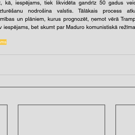
, kā, iespējams, tiek likvidēta gandrīz 50 gadus veid
uzturēšanu nodrošina valstis. Tālākais process at
ēmības un plāniem, kurus prognozēt, ņemot vērā Tramp
nav iespējams, bet skumt par Maduro komunistiskā režīma
isms