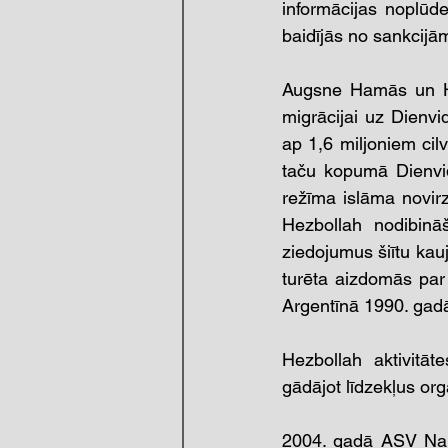
informācijas noplūde
baidījās no sankcijām
Augsne Hamās un Hez
migrācijai uz Dienvi
ap 1,6 miljoniem cilv
taču kopumā Dienvid
režīma islāma novirzi
Hezbollah nodibinā
ziedojumus šiītu kauj
turēta aizdomās par
Argentīnā 1990. gadā
Hezbollah aktivitāt
gādājot līdzekļus org
2004. gadā ASV Nark