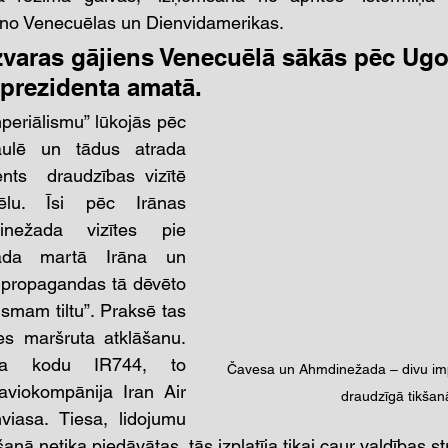
 no Venecuēlas un Dienvidamerikas.
zvaras gājiens Venecuēlā sākās pēc Ug
prezidenta amatā. 
periālismu” lūkojās pēc 
ulē un tādus atrada 
nts  draudzības vizītē 
ēlu. Īsi pēc Irānas 
inežada vizītes pie 
da martā Irāna un 
 propagandas tā dēvēto 
ismam tiltu”. Praksē tas 
s maršruta atklāšanu. 
ra kodu IR744, to 
Čavesa un Ahmdinežada – divu impe
aviokompānija Iran Air 
draudzīgā tikšan
iasa. Tiesa, lidojumu 
šanā netika piedāvātas, tās izplatīja tikai caur valdības s