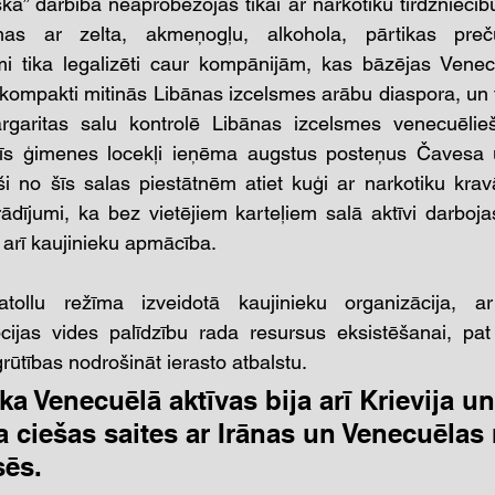
ā” darbība neaprobežojās tikai ar narkotiku tirdzniecību.
as ar zelta, akmeņogļu, alkohola, pārtikas preču,
umi tika legalizēti caur kompānijām, kas bāzējas Venec
 kompakti mitinās Libānas izcelsmes arābu diaspora, un 
rgaritas salu kontrolē Libānas izcelsmes venecuēlieš
šīs ģimenes locekļi ieņēma augstus posteņus Čavesa u
ši no šīs salas piestātnēm atiet kuģi ar narkotiku kra
rādījumi, ka bez vietējiem karteļiem salā aktīvi darbojas
a arī kaujinieku apmācība.
atollu režīma izveidotā kaujinieku organizācija, ar
pcijas vides palīdzību rada resursus eksistēšanai, pat
ūtības nodrošināt ierasto atbalstu. 
a Venecuēlā aktīvas bija arī Krievija un
a ciešas saites ar Irānas un Venecuēlas
sēs.