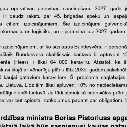
nīgas operatīvās gatavības sasniegšanu 2027. gadā j
. Ir daudz rakstu par 45. brigādes spēku un iespēj
s citiem izaicinājumiem. Šie izaicinājumi galvenokā
nformāciju un loģistiku, un ir jāatrisina līdz 2027. gadam.
 izaicinājumiem, ar ko saskaras Bundesvērs, ir personāls
šlaik Bundesvēra skaitliskais sastāvs ir aptuveni 18
tā (Heer) ir tikai 64 000 karavīru. Atzīstot, ka š
kusi klajā ar vērienīgu plānu līdz 2035. gadam palielinā
 kaujai gataviem karavīriem. Šī problēma saglabājas ar
u Lietuvā. Līdz šim tikai aptuveni 10% no nepieciešama
vprātīgi dienēt Lietuvā. Ja tādi stimuli kā finansiālas prēm
ība var būt spiesta norīkojumus padarīt par obligātiem, b
ardzības ministrs Boriss Pistoriuss apga
iktajā laikā būs sasniegusi kaujas gatav