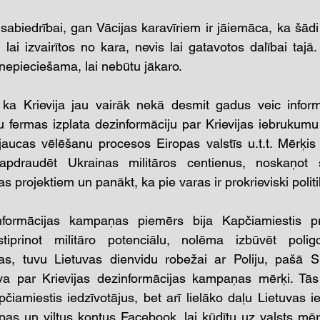
 sabiedrībai, gan Vācijas karavīriem ir jāiemāca, ka šād
 lai izvairītos no kara, nevis lai gatavotos dalībai tajā
 nepieciešama, lai nebūtu jākaro.
 ka Krievija jau vairāk nekā desmit gadus veic informa
u fermas izplata dezinformāciju par Krievijas iebrukum
ejaucas vēlēšanu procesos Eiropas valstīs u.t.t. Mērķis i
apdraudēt Ukrainas militāros centienus, noskaņot s
s projektiem un panākt, ka pie varas ir prokrieviski politi
ormācijas kampaņas piemērs bija Kapčiamiestis proj
stiprinot militāro potenciālu, nolēma izbūvēt poli
tas, tuvu Lietuvas dienvidu robežai ar Poliju, pašā Su
uva par Krievijas dezinformācijas kampaņas mērķi. Tās
čiamiestis iedzīvotājus, bet arī lielāko daļu Lietuvas ied
pas un viltus kontus Facebook, lai kūdītu uz valsts mē