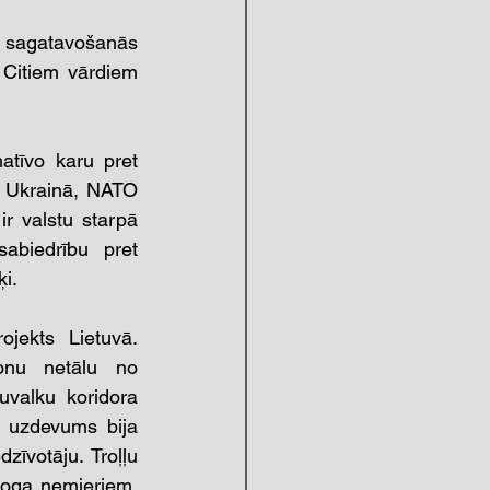
i sagatavošanās 
. Citiem vārdiem 
tīvo karu pret 
u Ukrainā, NATO 
r valstu starpā 
abiedrību pret 
ķi.
ekts Lietuvā. 
gonu netālu no 
valku koridora 
 uzdevums bija 
zīvotāju. Troļļu 
roga nemieriem. 