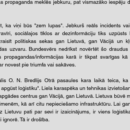
jas propaganda meklēs jebkuru, pat vismazāko iespēju d
t, ka viņi būs "zem lupas". Jebkurš reāls incidents va
ravīri, sociālajos tīklos ar dezinformāciju tiks uzpūsts
aisīt politiskas sekas gan Lietuvā, gan Vācijā un kļūt
as uzvaru. Bundesvērs nedrīkst novērtēt šo draudus 
s propagandas/informācijas karā ir tikpat svarīgas kā 
ar novest pie triumfa vai sakāves.
is O. N. Bredlijs Otrā pasaules kara laikā teica, ka "
i apgūst loģistiku". Liela karaspēka un tehnikas izvietoša
 apgādes centrus gan Vācijā, gan Lietuvā. Lietuva būvē m
imenēm, kā arī citu nepieciešamo infrastruktūru. Lai ga
 Lietuvu pati par sevi ir izaicinājums, ir viens loģisti
i ignorē. Tā ir drošība.