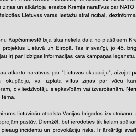
us ziņas un atkārtoja ierastos Kremļa naratīvus par NATO 
teicoties Lietuvas varas iestāžu ātrai rīcībai, dezinformāc
u Kapčiamiestē bija tikai neliela daļa no plašākiem Kr
 projektus Lietuvā un Eiropā. Tas ir svarīgi, jo 45. bri
jau ir) par līdzīgas informācijas kara kampaņas ieganstu.
s atkārto naratīvus par "Lietuvas okupāciju", aizejot pat
u okupāciju, vai izplata viltus ziņas par vācu karav
am, civiliedzīvotāju slepkavībām vai izvarošanām. Ņemo
ga tēma.
irums lietuviešu atbalsta Vācijas brigādes izvietošanu, 
joprojām pastāv. Diemžēl, bet ierodoties tik lielam spēka
 pieaug incidentu un provokāciju risks. Ir ārkārtīgi svarī