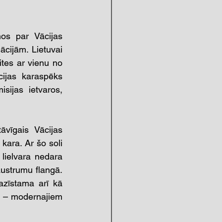
os par Vācijas 
cijām. Lietuvai 
tes ar vienu no 
ijas karaspēks 
ijas ietvaros, 
āvīgais Vācijas 
ara. Ar šo soli 
lielvara nedara 
austrumu flangā. 
zīstama arī kā 
u – modernajiem 