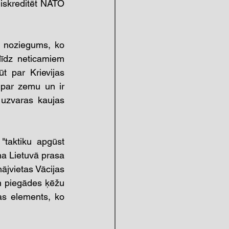
iskreditēt NATO 
i noziegums, ko 
 līdz neticamiem 
 par Krievijas 
par zemu un ir 
uzvaras kaujas 
taktiku apgūst 
na Lietuvā prasa 
ājvietas Vācijas 
n piegādes ķēžu 
kas elements, ko 