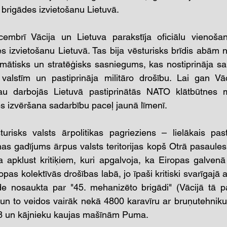
brigādes izvietošanu Lietuvā.  
mbrī Vācija un Lietuva parakstīja oficiālu vienošan
 izvietošanu Lietuvā. Tas bija vēsturisks brīdis abām nā
lomātisks un stratēģisks sasniegums, kas nostiprināja sai
alstīm un pastiprināja militāro drošību. Lai gan Vāc
au darbojās Lietuvā pastiprinātās NATO klātbūtnes mis
 izvēršana sadarbību paceļ jaunā līmenī.
turisks valsts ārpolitikas pagrieziens – lielākais past
as gadījums ārpus valsts teritorijas kopš Otrā pasaules k
ka apklust kritiķiem, kuri apgalvoja, ka Eiropas galvenā 
pas kolektīvās drošības labā, jo īpaši kritiski svarīgajā 
de nosaukta par "45. mehanizēto brigādi" (Vācijā tā pa
) un to veidos vairāk nekā 4800 karavīru ar bruņutehnik
 un kājnieku kaujas mašīnām Puma. 