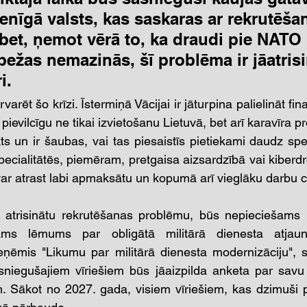
ienīgā valsts, kas saskaras ar rekrutēša
et, ņemot vērā to, ka draudi pie NATO 
ežas nemazinās, šī problēma ir jāatris
i.
rvarēt šo krīzi. Īstermiņā Vācijai ir jāturpina palielināt fin
 pievilcīgu ne tikai izvietošanu Lietuvā, bet arī karavīra p
kts un ir šaubas, vai tas piesaistīs pietiekami daudz speci
pecialitātēs, piemēram, pretgaisa aizsardzībā vai kiberdro
 var atrast labi apmaksātu un kopumā arī vieglāku darbu c
ņā atrisinātu rekrutēšanas problēmu, būs nepieciešams 
šams lēmums par obligātā militārā dienesta atjauno
ieņēmis "Likumu par militārā dienesta modernizāciju", 
niegušajiem vīriešiem būs jāaizpilda anketa par savu 
m. Sākot no 2027. gada, visiem vīriešiem, kas dzimuši 