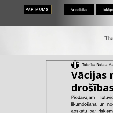
PAR MUMS
Ārpolitika
Iekšpo
“The 
- O
Taisnība Raksta
Ma
Vācijas
drošības
Piedāvājam lietuvi
likumdošanā un nod
apskatu par riskiem