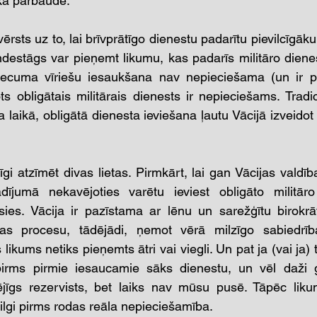
skā pārbaude.
vērsts uz to, lai brīvprātīgo dienestu padarītu pievilcīgāku,
estāgs var pieņemt likumu, kas padarīs militāro dienest
vecuma vīriešu iesaukšana nav nepieciešama (un ir pār
s obligātais militārais dienests ir nepieciešams. Tradici
 laikā, obligātā dienesta ieviešana ļautu Vācijā izveidot 
i atzīmēt divas lietas. Pirmkārt, lai gan Vācijas valdība
ījumā nekavējoties varētu ieviest obligāto militāro 
ies. Vācija ir pazīstama ar lēnu un sarežģītu birokrāti
 procesu, tādējādi, ņemot vērā milzīgo sabiedrības
 likums netiks pieņemts ātri vai viegli. Un pat ja (vai ja) 
irms pirmie iesaucamie sāks dienestu, un vēl daži ga
ējīgs rezervists, bet laiks nav mūsu pusē. Tāpēc likum
 ilgi pirms rodas reāla nepieciešamība.