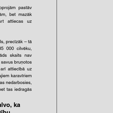
oprojām pastāv 
ām, bet mazāk 
rt attiecas uz 
, precīzāk – tā 
5 000 cilvēku, 
āds skaits nav 
t savus bruņotos 
ī attiecībā uz 
jiem karavīriem 
ijas nedarbosies, 
et tas iedragās 
lvo, ka 
ību. 