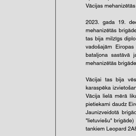
Vācijas mehanizētās 
2023. gada 19. dece
mehanizētās brigādes
tas bija milzīgs dip
vadošajām Eiropas v
bataljona sastāvā j
mehanizētās brigādes
Vācijai tas bija vēs
karaspēka izvietošan
Vācija lielā mērā li
pietiekami daudz Eiro
Jaunizveidotā brigā
"lietuviešu" brigāde
tankiem Leopard 2A8