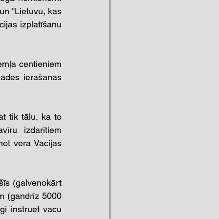
un "Lietuvu, kas 
ijas izplatīšanu 
emļa centieniem 
gādes ierašanās 
 tik tālu, ka to 
īru izdarītiem 
t vērā Vācijas 
šīs (galvenokārt 
m (gandrīz 5000 
gi instruēt vācu 