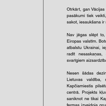
Otrkārt, gan Vācijas
pasākumi tiek veikti,
sakot, iesaukšana ir
Nav jēgas slēpt to,
Eiropas valstīm. Bot
atbalstu Ukrainai, i
radīt nesaskaņas, 
svarīgiem aizsardzība
Nesen šādas dezinf
Lietuvas valdība, 
Kapčiamiestis pilsē
centrā. Projekts kļ
saniknot ne tikai Kap
fermas izveidoja gru