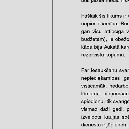
būs jāiziet medicīni
Pašlaik šis likums ir 
nepieciešamība, Bund
gan visu attiecīgā 
budžetam), ierobežot
kāda bija Aukstā kara
rezervistu kopumu.
Par iesaukšanu svarīg
nepieciešamības gad
visticamāk, nedarbos
lēmumu pieņemšanas
spiedienu, tik svarīgs
vismaz daži gadi, p
izveidots kaujas sp
dienestu ir jāpieņem