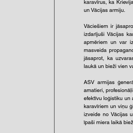
karavīrus, ka Krievi
un Vācijas armiju.
Vāciešiem ir jāsapro
izdarījuši Vācijas ka
apmēriem un var izr
masveida propagand
jāsaprot, ka uzvara
laukā un bieži vien v
ASV armijas ģenerāl
amatieri, profesionāļ
efektīvu loģistiku un
karavīriem un viņu ģ
izveide no Vācijas uz
īpaši miera laikā biež