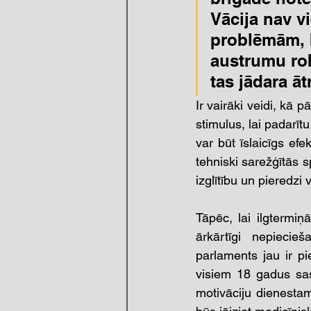
Vācija nav v
problēmām, b
austrumu rob
tas jādara ātr
Ir vairāki veidi, kā pā
stimulus, lai padarītu
var būt īslaicīgs efe
tehniski sarežģītās s
izglītību un pieredzi
Tāpēc, lai ilgtermi
ārkārtīgi nepiecie
parlaments jau ir p
visiem 18 gadus sas
motivāciju dienesta