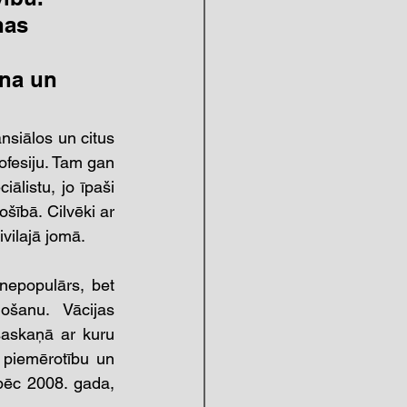
nas 
ina un 
ansiālos un citus 
rofesiju. Tam gan 
ālistu, jo īpaši 
šībā. Cilvēki ar 
ivilajā jomā.
nepopulārs, bet 
šanu. Vācijas 
saskaņā ar kuru 
piemērotību un 
pēc 2008. gada, 