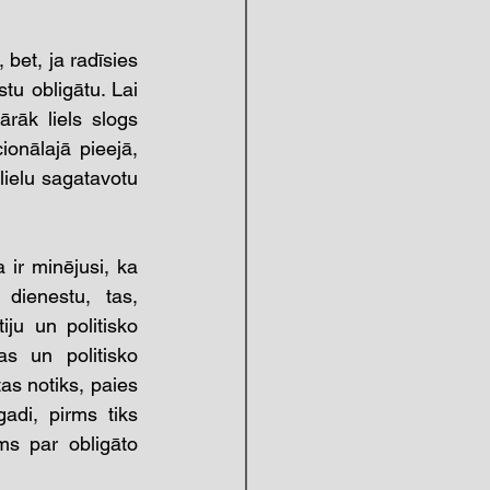
 bet, ja radīsies 
u obligātu. Lai 
āk liels slogs 
onālajā pieejā, 
lielu sagatavotu 
 ir minējusi, ka 
dienestu, tas, 
ju un politisko 
 un politisko 
tas notiks, paies 
di, pirms tiks 
s par obligāto 