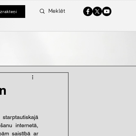
izrakteņi
un
arptautiskajā 
anu internetā, 
ām saistībā ar 