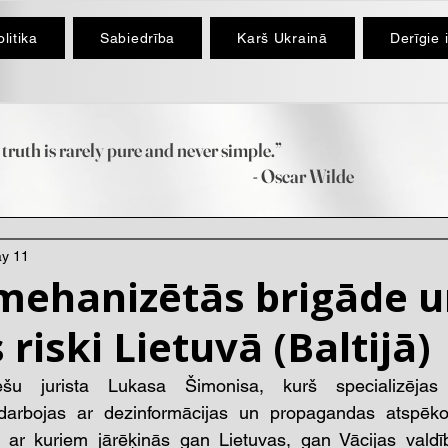
litika
Sabiedrība
Karš Ukrainā
Derīgie 
truth is rarely pure and never simple.”
scar Wilde
y 11
 mehanizētās brigāde 
 riski Lietuvā (Baltijā)
ešu jurista Lukasa Šimonisa, kurš specializējas st
arbojas ar dezinformācijas un propagandas atspēkoš
 ar kuriem jārēķinās gan Lietuvas, gan Vācijas valdīb