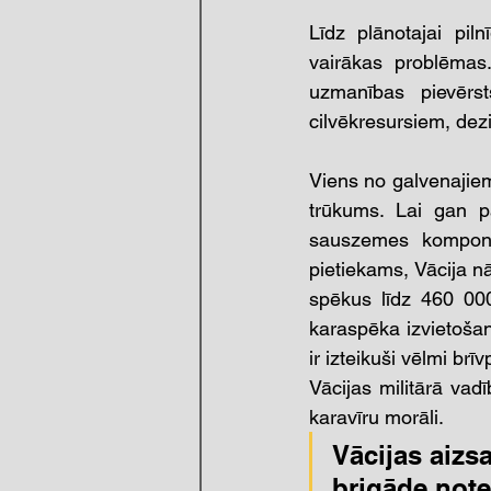
Līdz plānotajai pil
vairākas problēmas
uzmanības pievērst
cilvēkresursiem, dezi
Viens no galvenajiem
trūkums. Lai gan pa
sauszemes komponen
pietiekams, Vācija nā
spēkus līdz 460 000
karaspēka izvietošan
ir izteikuši vēlmi brī
Vācijas militārā vad
karavīru morāli.
Vācijas aizs
brigāde note