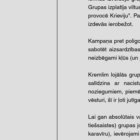
Grupas izplatīja vilt
provocē Krieviju". Pa
izdevās ierobežot.
Kampaņa pret poligon
sabotēt aizsardzības
neizbēgami kļūs (un 
Kremlim lojālās grupa
salīdzina ar nacist
noziegumiem, piemēr
vēsturi, šī ir ļoti jutī
Lai gan absolūtais va
tiešsaistes) grupas 
karavīru), ievērojami